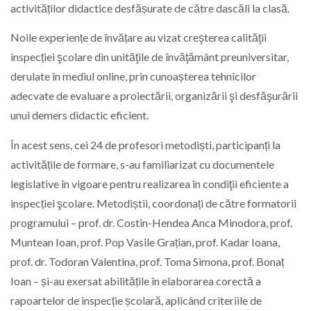
activităților didactice desfășurate de către dascăli la clasă.
Noile experiențe de învățare au vizat creşterea calităţii
inspecției şcolare din unităţile de învăţământ preuniversitar,
derulate în mediul online, prin cunoașterea tehnicilor
adecvate de evaluare a proiectării, organizării şi desfăşurării
unui demers didactic eficient.
În acest sens, cei 24 de profesori metodiști, participanți la
activitățile de formare, s-au familiarizat cu documentele
legislative în vigoare pentru realizarea în condiţii eficiente a
inspecției şcolare. Metodiștii, coordonați de către formatorii
programului – prof. dr. Costin-Hendea Anca Minodora, prof.
Muntean Ioan, prof. Pop Vasile Grațian, prof. Kadar Ioana,
prof. dr. Todoran Valentina, prof. Toma Simona, prof. Bonaț
Ioan – și-au exersat abilitățile în elaborarea corectă a
rapoartelor de inspecție școlară, aplicând criteriile de