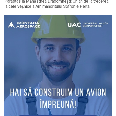
Parastas la Mănăstirea Dragomirești: Un an de la trecerea
la cele veșnice a Arhimandritului Sofronie Perța