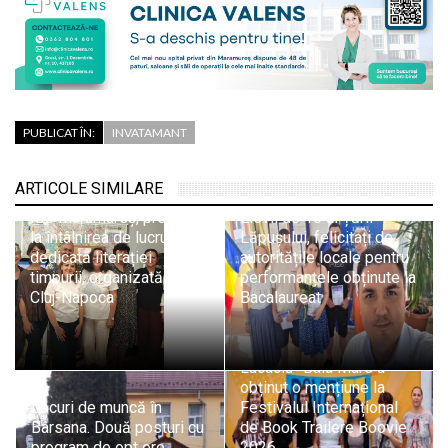
PUBLICAT ÎN:
INVATAMANT
ARTICOLE SIMILARE
ISJ Maramureș, prezent
Elevii de 10 ai Țării
la întâlnirea de lucru
Lăpușului, felicitați de
dedicată literației
autoritățile locale pentru
timpurii, organizată la
performanțele obținute la
Cluj-Napoca
Bacalaureat
Echipa Colegiului „Vasile
Lucaciu” Baia Mare a
obținut o mențiune la
Locuri de muncă în
Festivalul Internațional
Bârsana. Două posturi cu
de Book Trailere Boovie
program de opt ore
2026