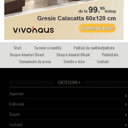
Start
Termeni si conditii
Politică de confidențialitate
Despre Anunturi Direct
Despre Anuntul Oficial
Publicitate
Comunicate de presa
Trimite o stire
Contact
CATEGORII +
Agenda
Editorial
Super
Licitatii