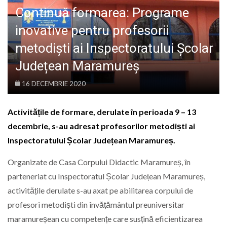
LIFE
Continuă formarea: Programe
inovative pentru profesorii
metodiști ai Inspectoratului Școlar
Județean Maramureș
16 DECEMBRIE 2020
Activitățile de formare, derulate în perioada 9 – 13
decembrie, s-au adresat profesorilor metodiști ai
Inspectoratului Școlar Județean Maramureș.
Organizate de Casa Corpului Didactic Maramureș, în
parteneriat cu Inspectoratul Școlar Județean Maramureș,
activitățile derulate s-au axat pe abilitarea corpului de
profesori metodiști din învățământul preuniversitar
maramureșean cu competențe care susțină eficientizarea