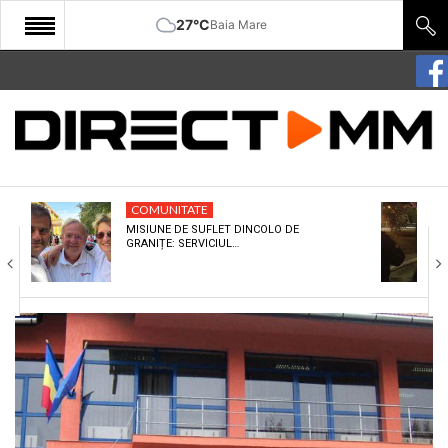
27°C
Baia Mare
START
COMUNITATE
EDITORIAL
COMUNITATE
CULTURA
MISIUNE DE SUFLET DINCOLO DE
GRANIȚE: SERVICIUL…
ECONOMIE
SANATATE
SPORT
SPECIAL
POLITIC