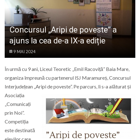
LIFE
Concursul „Aripi de poveste” a
ajuns la cea de-a IX-a ediție
9 MAI 2024
În urmă cu 9 ani, Liceul Teoretic „Emil Racoviță” Baia Mare,
organiza împreună cu partenerul ISJ Maramureș, Concursul
Interjudețean „Aripi de poveste”. Pe parcurs, li s-a
alăturat și
Asociația
„Comunicați
prin Noi”.
Competiția
este destinată
elevilor care