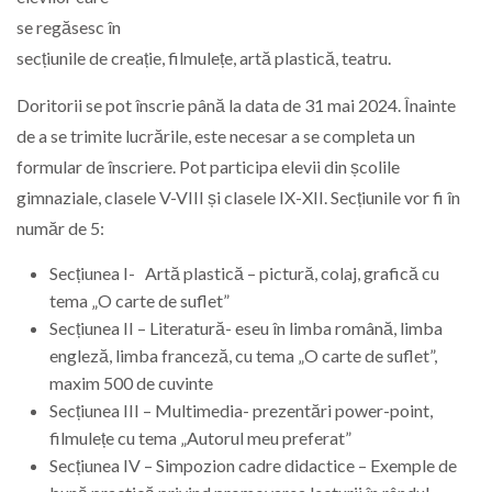
se regăsesc în
secțiunile de creație, filmulețe, artă plastică, teatru.
Doritorii se pot înscrie până la data de 31 mai 2024. Înainte
de a se trimite lucrările, este necesar a se completa un
formular de înscriere. Pot participa elevii din școlile
gimnaziale, clasele V-VIII și clasele IX-XII. Secțiunile vor fi în
număr de 5:
Secțiunea I- Artă plastică – pictură, colaj, grafică cu
tema „O carte de suflet”
Secțiunea II – Literatură- eseu în limba română, limba
engleză, limba franceză, cu tema „O carte de suflet”,
maxim 500 de cuvinte
Secțiunea III – Multimedia- prezentări power-point,
filmulețe cu tema „Autorul meu preferat”
Secțiunea IV – Simpozion cadre didactice – Exemple de