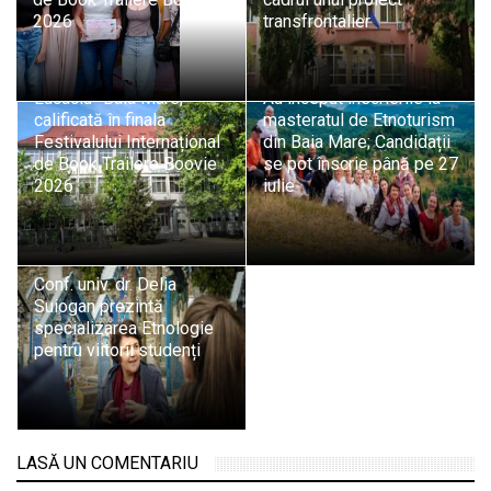
2026
transfrontalier
Echipa Isopixel a
Colegiului „Vasile
Lucaciu” Baia Mare,
Au început înscrierile la
calificată în finala
masteratul de Etnoturism
Festivalului Internațional
din Baia Mare; Candidații
de Book Trailere Boovie
se pot înscrie până pe 27
2026
iulie
Conf. univ. dr. Delia
Suiogan prezintă
specializarea Etnologie
pentru viitorii studenți
LASĂ UN COMENTARIU