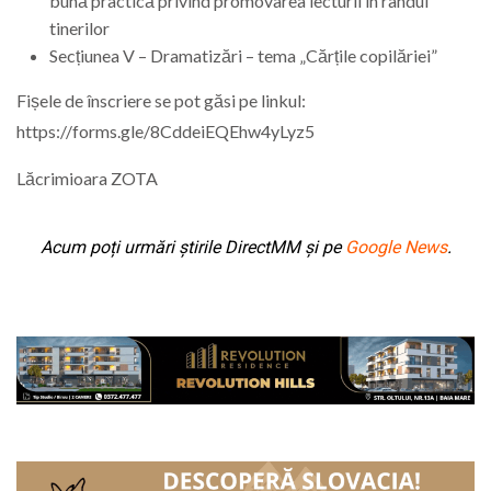
bună practică privind promovarea lecturii în rândul
tinerilor
Secțiunea V – Dramatizări – tema „Cărțile copilăriei”
Fișele de înscriere se pot găsi pe linkul:
https://forms.gle/8CddeiEQEhw4yLyz5
Lăcrimioara ZOTA
Acum poți urmări știrile DirectMM și pe
Google News
.