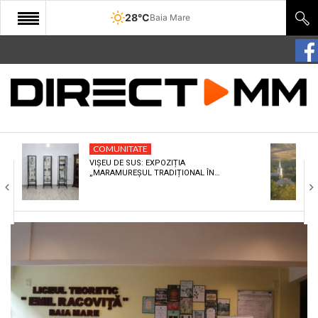
28°C
Baia Mare
START
COMUNITATE
EDITORIAL
COMUNITATE
CULTURA
VIȘEU DE SUS: EXPOZIȚIA
„MARAMUREȘUL TRADIȚIONAL ÎN…
ECONOMIE
SANATATE
SPORT
SPECIAL
POLITIC