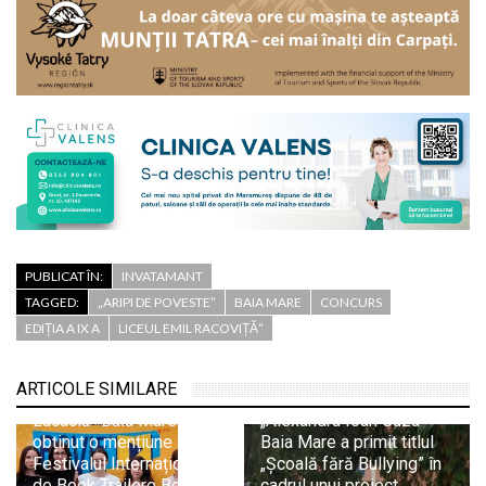
PUBLICAT ÎN:
INVATAMANT
TAGGED:
„ARIPI DE POVESTE”
BAIA MARE
CONCURS
EDIȚIA A IX A
LICEUL EMIL RACOVIȚĂ”
ARTICOLE SIMILARE
Echipa Colegiului „Vasile
Școala Gimnazială
Lucaciu” Baia Mare a
„Alexandru Ioan Cuza”
obținut o mențiune la
Baia Mare a primit titlul
Festivalul Internațional
„Școală fără Bullying” în
de Book Trailere Boovie
cadrul unui proiect