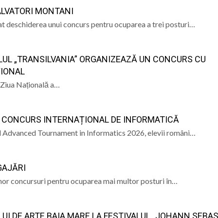
LVATORI MONTANI
t deschiderea unui concurs pentru ocuparea a trei posturi…
BLUL „TRANSILVANIA” ORGANIZEAZĂ UN CONCURS CU
ȚIONAL
ă Ziua Națională a…
N CONCURS INTERNAȚIONAL DE INFORMATICĂ
nal Advanced Tournament in Informatics 2026, elevii români…
GAJĂRI
nor concursuri pentru ocuparea mai multor posturi în…
LUI DE ARTE BAIA MARE LA FESTIVALUL „JOHANN SEBA