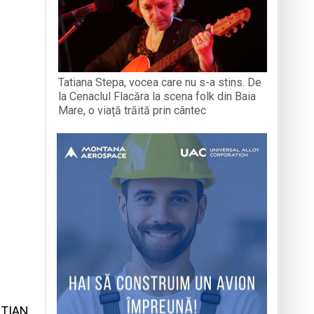
Tatiana Stepa, vocea care nu s-a stins. De
la Cenaclul Flacăra la scena folk din Baia
Mare, o viață trăită prin cântec
STIAN