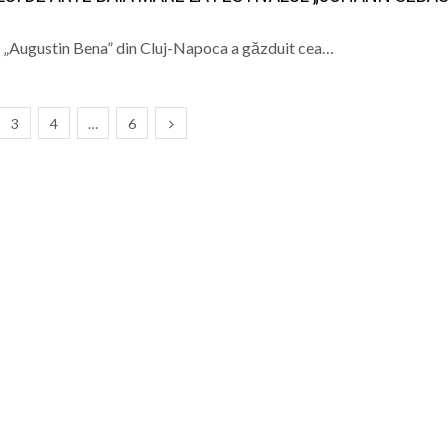
 „Augustin Bena” din Cluj-Napoca a găzduit cea…
3
4
…
6