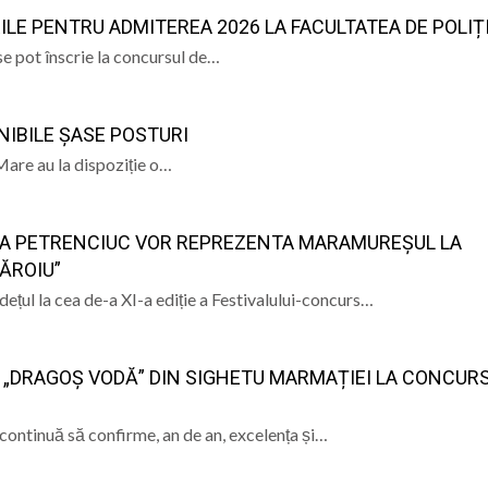
E PENTRU ADMITEREA 2026 LA FACULTATEA DE POLIȚ
e Istorie și Arheologie Maramureș
eut Cecilia Ardusătan: De ce două persoane trec prin acel
se pot înscrie la concursul de…
 mai departe?
ust s-a născut actorul Mircea Crișan, maramureșean printr
NIBILE ȘASE POSTURI
aramureș, sâmbătă 8 august 2026
Mare au la dispoziție o…
a care nu s-a stins. De la Cenaclul Flacăra la scena folk di
RIA PETRENCIUC VOR REPREZENTA MARAMUREȘUL LA
ĂROIU”
țul la cea de-a XI-a ediție a Festivalului-concurs…
 „DRAGOȘ VODĂ” DIN SIGHETU MARMAȚIEI LA CONCUR
ontinuă să confirme, an de an, excelența și…