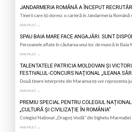
JANDARMERIA ROMÂNĂ A ÎNCEPUT RECRUTĂRIL
Muzeul Județean d
Psiholog psihoterap
Tinerii care își doresc o carieră în Jandarmeria Română 
iar cealaltă merge
Într-o zi de 8 aug
MAI MULT →
SPAU BAIA MARE FACE ANGAJĂRI. SUNT DISPO
Prognoza meteo M
Persoanele aflate în căutarea unui loc de muncă în Baia 
Tatiana Stepa, voce
MAI MULT →
TALENTATELE PATRICIA MOLDOVAN ȘI VICTO
FESTIVALUL-CONCURS NAŢIONAL „ILEANA SĂR
Două tinere interprete din Maramureș vor reprezenta jude
MAI MULT →
PREMIU SPECIAL PENTRU COLEGIUL NAȚIONAL
„CULTURĂ ȘI CIVILIZAȚIE ÎN ROMÂNIA”
Colegiul Național „Dragoș Vodă” din Sighetu Marmației c
MAI MULT →