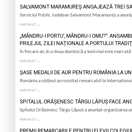
SALVAMONT MARAMUREȘ ANGAJEAZĂ TREI SA
Serviciul Public Județean Salvamont Maramureș a anunța
MAI MULT →
„MÂNDRU-I PORTU’, MÂNDRU-I OMU’!”: ANSAM
PRILEJUL ZILEI NAȚIONALE A PORTULUI TRADI
În fiecare an, în a doua duminică a lunii mai este marcat
MAI MULT →
ȘASE MEDALII DE AUR PENTRU ROMÂNIA LA U
România a obținut un rezultat remarcabil la Internatio
MAI MULT →
SPITALUL ORĂȘENESC TÂRGU LĂPUȘ FACE AN
Spitalul Orășenesc Târgu Lăpuș a anunțat organizarea u
MAI MULT →
PREMII REMARCABILE PENTRU ELEVII COLEGIU