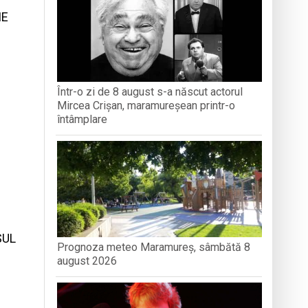
IE
ași stres, iar una dezvoltă anxietate,
-o întâmplare
Într-o zi de 8 august s-a născut actorul
Mircea Crișan, maramureșean printr-o
n Baia Mare, o viață trăită prin cântec
întâmplare
SUL
Prognoza meteo Maramureș, sâmbătă 8
august 2026