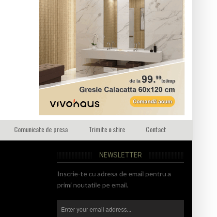
Comunicate de presa
Trimite o stire
Contact
NEWSLETTER
Inscrie-te cu adresa de email pentru a
primi noutatile pe email.