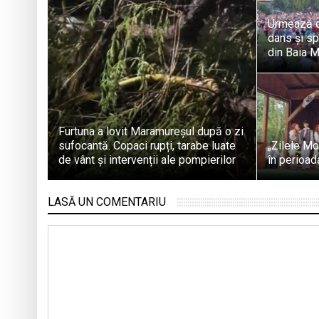
Urmează o
dans și sp
din Baia 
Furtuna a lovit Maramureșul după o zi
sufocantă. Copaci rupți, tarabe luate
„Zilele Mo
de vânt și intervenții ale pompierilor
în perioa
LASĂ UN COMENTARIU