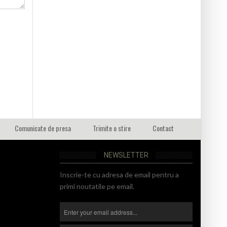
Comunicate de presa
Trimite o stire
Contact
NEWSLETTER
Inscrie-te cu adresa de email pentru a
primi noutatile pe email.