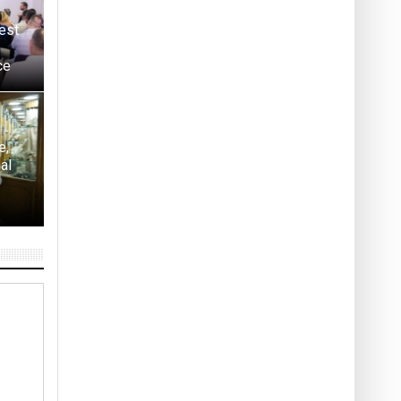
est
ce
e,
al