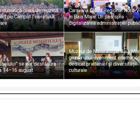
 duminică plină de muzică,
Caravana Cloud Regional Nord-V
ort pe Câmpul Tineretului
în Baia Mare: Un pas spre
Mare
digitalizarea administrației publi
Muzeul de Mineralogie Baia Mar
gazda unui eveniment internațion
iseiului” se vor desfășura
dedicat prieteniei și diversității
da 14–16 august
culturale