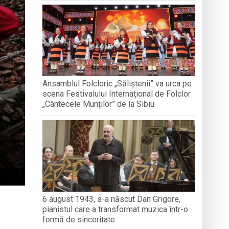
nedoara
a clubului de carte „Legături Literare”
Ansamblul Folcloric „Săliștenii” va urca pe
rieteniei și diversității culturale
scena Festivalului Internațional de Folclor
„Cântecele Munților” de la Sibiu
6 august 1943, s-a născut Dan Grigore,
pianistul care a transformat muzica într-o
formă de sinceritate