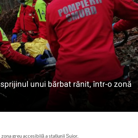
ALE POMPIERILOR
la Baia Mare, la 570 de ani de la moartea lui Iancu de Hu
” se vor desfășura în perioada 14–16 august
lă „Laurențiu Ulici” din Sighet găzduiește o nouă întâlnire 
ie Baia Mare, gazda unui eveniment internațional dedicat p
sprijinul unui bărbat rănit, într-o zonă
zona greu accesibilă a stațiunii Șuior.