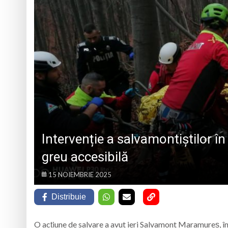
„CÂNTECELE MUNȚILOR” DE LA SIBIU
DE SINCERITATE
Eveniment special 
„Zilele Moiseiului
Biblioteca Municipa
Muzeul de Mineralog
Intervenție a salvamontiștilor în 
greu accesibilă
15 NOIEMBRIE 2025
Distribuie
O acțiune de salvare a avut ieri Salvamont Maramureș, în 