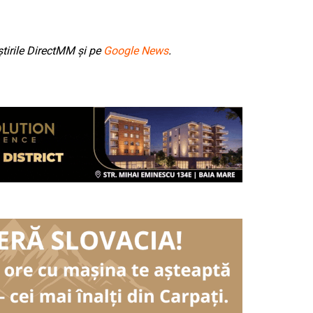
tirile DirectMM și pe
Google News
.