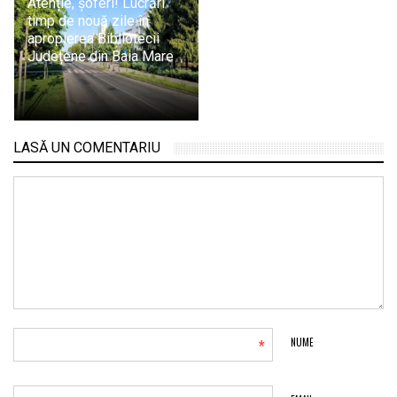
Atenție, șoferi! Lucrări
timp de nouă zile în
apropierea Bibliotecii
Județene din Baia Mare
LASĂ UN COMENTARIU
*
NUME