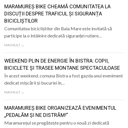
LIFE
MARAMUREȘ BIKE CHEAMĂ COMUNITATEA LA
DISCUȚII DESPRE TRAFICUL ȘI SIGURANȚA
BICICLIȘTILOR
Comunitatea bicicliștilor din Baia Mare este invitată să
participe la o întâlnire dedicată siguranței rutiere…
MAI MULT →
WEEKEND PLIN DE ENERGIE ÎN BISTRA: COPII,
BICICLETE ȘI TRASEE MONTANE SPECTACULOASE
În acest weekend, comuna Bistra a fost gazda unui eveniment
dedicat mișcării și bucuriei în…
MAI MULT →
MARAMUREȘ BIKE ORGANIZEAZĂ EVENIMENTUL
„PEDALĂM ȘI NE DISTRĂM!”
Maramureșul se pregătește pentru o nouă zi dedicată