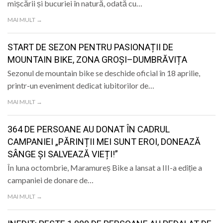
mișcării și bucuriei în natură, odată cu…
MAI MULT →
START DE SEZON PENTRU PASIONAȚII DE
MOUNTAIN BIKE, ZONA GROȘI–DUMBRĂVIȚA
Sezonul de mountain bike se deschide oficial în 18 aprilie,
printr-un eveniment dedicat iubitorilor de…
MAI MULT →
364 DE PERSOANE AU DONAT ÎN CADRUL
CAMPANIEI „PĂRINȚII MEI SUNT EROI, DONEAZĂ
SÂNGE ȘI SALVEAZĂ VIEȚI!”
În luna octombrie, Maramureș Bike a lansat a III-a ediție a
campaniei de donare de…
MAI MULT →