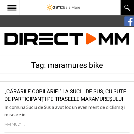
29°C
Baia Mare
START
COMUNITATE
EDITORIAL
Tag:
maramures bike
CULTURA
ECONOMIE
SANATATE
„CĂRĂRILE COPILĂRIEI” LA SUCIU DE SUS, CU SUTE
DE PARTICIPANȚI PE TRASEELE MARAMUREȘULUI
SPORT
În comuna Suciu de Sus a avut loc un eveniment de ciclism și
SPECIAL
mișcare în…
MAI MULT →
POLITIC