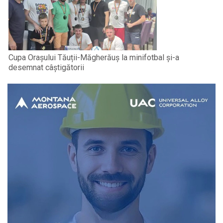
Cupa Orașului Tăuții-Măgherăuș la minifotbal și-a
desemnat câștigătorii