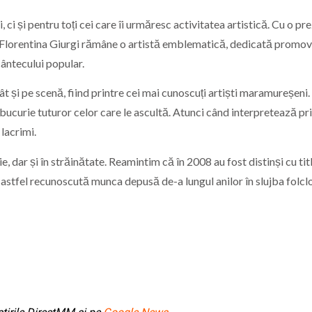
, ci și pentru toți cei care îi urmăresc activitatea artistică. Cu o pr
or, Florentina Giurgi rămâne o artistă emblematică, dedicată promov
cântecului popular.
ât și pe scenă, fiind printre cei mai cunoscuți artiști maramureșeni.
 bucurie tuturor celor care le ascultă. Atunci când interpretează pr
lacrimi.
, dar și în străinătate. Reamintim că în 2008 au fost distinși cu tit
 astfel recunoscută munca depusă de-a lungul anilor în slujba folclo