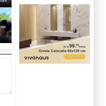
torii
itat