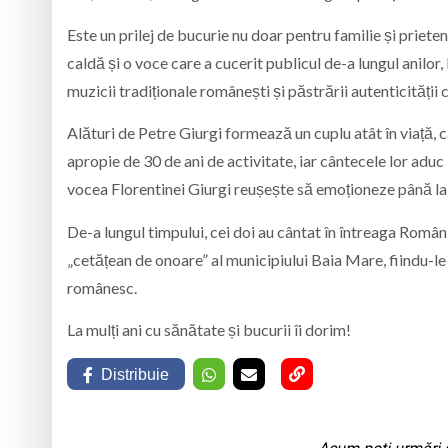
Este un prilej de bucurie nu doar pentru familie și prieteni
caldă și o voce care a cucerit publicul de-a lungul anil
muzicii tradiționale românești și păstrării autenticității 
Alături de Petre Giurgi formează un cuplu atât în viață, c
apropie de 30 de ani de activitate, iar cântecele lor aduc
vocea Florentinei Giurgi reușește să emoționeze până la 
De-a lungul timpului, cei doi au cântat în întreaga Românie
„cetățean de onoare” al municipiului Baia Mare, fiindu-le
românesc.
La mulți ani cu sănătate și bucurii îi dorim!
Distribuie