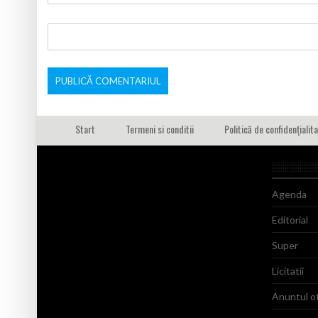
Start
Termeni si conditii
Politică de confidențialit
Agenda
Editorial
Super
Licitatii
Anuntul of