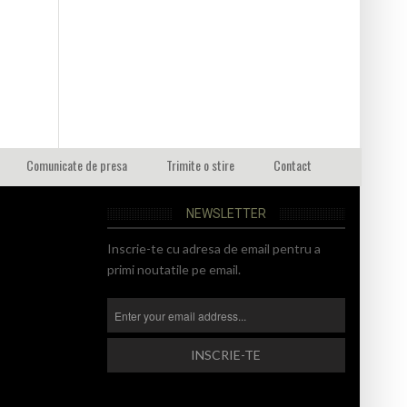
Comunicate de presa
Trimite o stire
Contact
NEWSLETTER
Inscrie-te cu adresa de email pentru a
primi noutatile pe email.