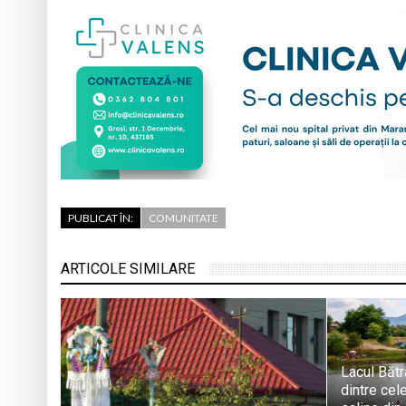
PUBLICAT ÎN:
COMUNITATE
ARTICOLE SIMILARE
Lacul Bătr
dintre cel