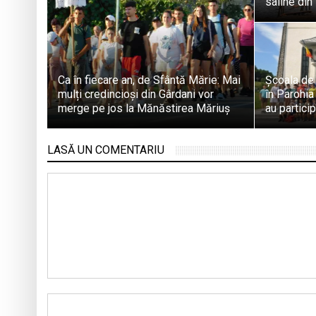
saline di
Ca în fiecare an, de Sfântă Mărie: Mai
Școala de 
mulți credincioși din Gârdani vor
în Parohia
merge pe jos la Mănăstirea Măriuș
au particip
LASĂ UN COMENTARIU