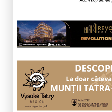
Acum poți urmări ș