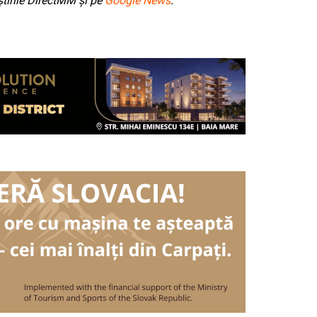
tirile DirectMM și pe
Google News
.