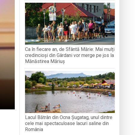
BAVAREZE PE CÂMPIA TINERETULUI
filmul de animație „Luca”
 derulat în cadrul Grand Prix România
articipat la activități
Ca în fiecare an, de Sfântă Mărie: Mai mulți
e
credincioși din Gârdani vor merge pe jos la
Mănăstirea Măriuș
Lacul Bătrân din Ocna Șugatag, unul dintre
cele mai spectaculoase lacuri saline din
România