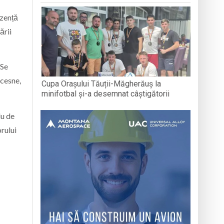
ezență
ării
 Se
icesne,
Cupa Orașului Tăuții-Măgherăuș la
minifotbal și-a desemnat câștigătorii
lu de
rului