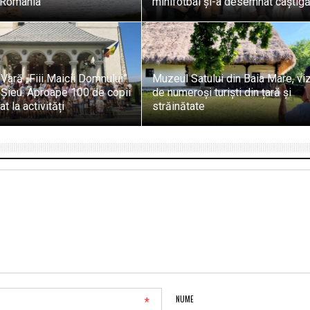
n România
minifotbal și-a desemnat câștigă
Vară „Fiii Maicii Domnului”
Muzeul Satului din Baia Mare, viz
 Șieu: Aproape 100 de copii
de numeroși turiști din țară și
at la activități
străinătate
*
NUME