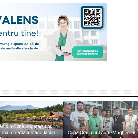
ân din Ocna Șugatag, unul
e mai spectaculoase lacuri
Cupa Orașului Tăuții-Măgherăuș 