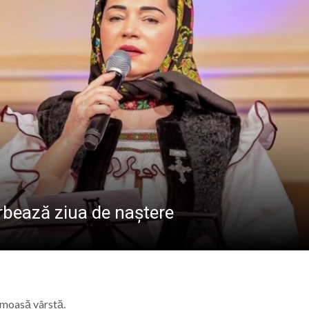
 la Baia Mare: Întreaga familie este invitată să vizioneze 
reșeni, față în față cu adversari de elită la campionatul
 Maicii Domnului” în Parohia Șieu: Aproape 100 de copii au p
Baia Mare, vizitat de numeroși turiști din țară și străinătat
erbează ziua de naștere
rumoasă vârstă.