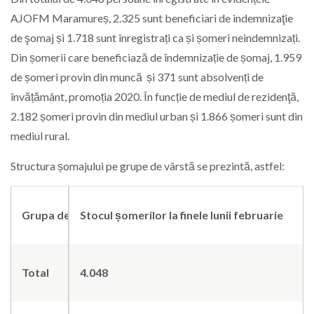
AJOFM Maramureș, 2.325 sunt beneficiari de indemnizaţie
de şomaj și 1.718 sunt înregistrați ca și șomeri neindemnizați.
Din șomerii care beneficiază de îndemnizație de șomaj, 1.959
de șomeri provin din muncă și 371 sunt absolvenți de
învățământ, promoția 2020. În funcție de mediul de rezidenţă,
2.182 șomeri provin din mediul urban și 1.866 șomeri sunt din
mediul rural.
Structura șomajului pe grupe de vârstă se prezintă, astfel:
Grupa de vârstă
Stocul șomerilor la finele lunii februarie
Total
4.048