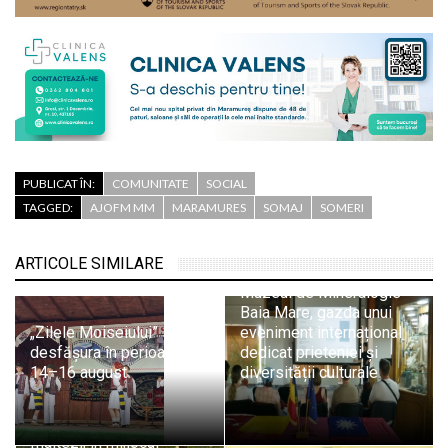
PUBLICAT ÎN:
COMUNITATE
SOCIAL
TAGGED:
AJOFM MM
MARAMURES
SOMAJ
SOMERI
ARTICOLE SIMILARE
Muzeul de Mineralogie
Baia Mare, gazda unui
„Zilele Moiseiului” se vor
eveniment internațional
desfășura în perioada
dedicat prieteniei și
14–16 august
diversității culturale
Pompierii SVSU Târgu
Lăpuș și voluntarii
maltezi, în mijlocul