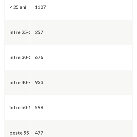
< 25 ani
1107
între 25-29
257
între 30-39
676
între 40-49
933
între 50-55
598
peste 55 ani
477