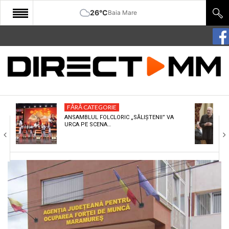
26°C
Baia Mare
START
COMUNITATE
EDITORIAL
FĂRĂ CATEGORIE
CULTURA
ANSAMBLUL FOLCLORIC „SĂLIȘTENII” VA
URCA PE SCENA…
ECONOMIE
SANATATE
SPORT
SPECIAL
POLITIC