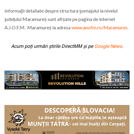
Informaţii detaliate despre structura şomajului la nivelul
județului Maramureș sunt afișate pe pagina de internet
A.J.O.F.M. Maramureș la adresa
www.anofm.ro/Maramures
.
Acum poți urmări știrile DirectMM și pe
Google News
.