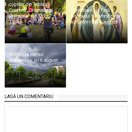
copiilor din Tabăra
Creștină „Dragoste și
Schimbarea la Față a
Prietenie” din Munții
Domnului – semnificația
Țibleș
sărbătorii din 6 august
Prognoza meteo
Maramureș, joi 6 august
2026
LASĂ UN COMENTARIU