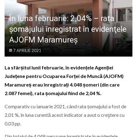
LIFE
În luna februarie: 2,04% – rata
şomajului înregistrat în evidenţele
AJOFM Maramureș
7 APRILIE 2021
La sfârșitul lunii februarie, în evidențele Agenției
Județene pentru Ocuparea Forței de Muncă (AJOFM)
Maramureș erau înregistrați 4.048 șomeri (din care
2.087 femei), rata șomajului fiind de 2,04 %.
Comparativ cu ianuarie 2021, când rata șomajului a fost de
2,01 %, în luna curentă acest indicator a avut o creştere cu
0,03 pp.
Din totalul de 4.048 persoane înregistrate în evidențele