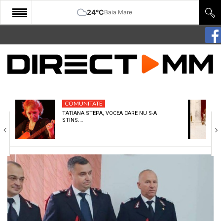
24°C
Baia Mare
START
COMUNITATE
EDITORIAL
COMUNITATE
CULTURA
TATIANA STEPA, VOCEA CARE NU S-A
STINS.…
ECONOMIE
SANATATE
SPORT
SPECIAL
POLITIC