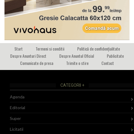
Start
Termeni si conditii
Politică de confidențialitate
Despre Anunturi Direct
Despre Anuntul Oficial
Publicitate
Comunicate de presa
Trimite o stire
Contact
CATEGORII +
Agenda
Editorial
Super
Licitatii