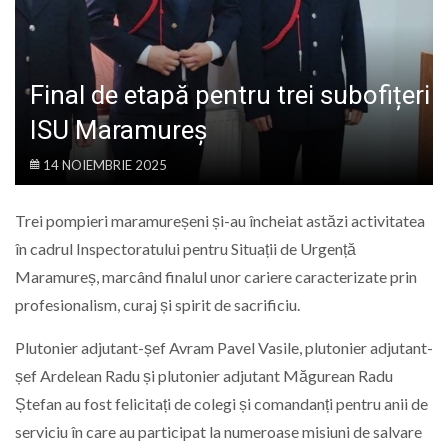
LIFE
Final de etapă pentru trei subofițeri
ISU Maramureș
14 NOIEMBRIE 2025
Trei pompieri maramureșeni și-au încheiat astăzi activitatea
în cadrul Inspectoratului pentru Situații de Urgență
Maramureș, marcând finalul unor cariere caracterizate prin
profesionalism, curaj și spirit de sacrificiu.
Plutonier adjutant-șef Avram Pavel Vasile, plutonier adjutant-
șef Ardelean Radu și plutonier adjutant Măgurean Radu
Ștefan au fost felicitați de colegi și comandanți pentru anii de
serviciu în care au participat la numeroase misiuni de salvare