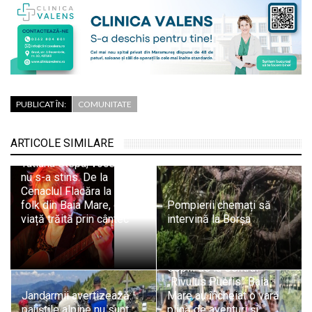
PUBLICAT ÎN:
COMUNITATE
ARTICOLE SIMILARE
Tatiana Stepa, vocea care
nu s-a stins. De la
Cenaclul Flacăra la scena
folk din Baia Mare, o
Pompierii chemați să
viață trăită prin cântec
intervină la Borșa
Copiii de la Centrul
„Rivulus Pueris” Baia
Jandarmii avertizează:
Mare au încheiat o vară
pajiștile alpine nu sunt
plină de aventuri și