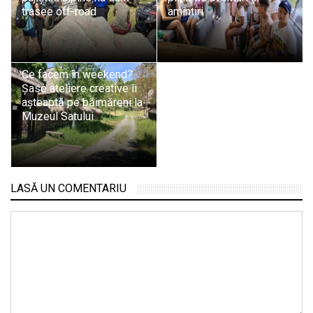
trasee off-road
amintiri
Ce facem în weekend?
Șase ateliere creative îi
așteaptă pe băimăreni la
Muzeul Satului
LASĂ UN COMENTARIU