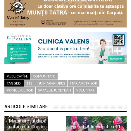
PUBLICAT ÎN:
COMUNITATE
TAGGED:
112
ISU MARAMURES
MARIA PETRISOR
PRIMUL AJUTOR
SPITALUL JUDETEAN
VOLUNTAR
ARTICOLE SIMILARE
Furtuna a lovit
Maramureșul după o zi
sufocantă. Copaci rupți,
Exercițiu! Accident cu 11