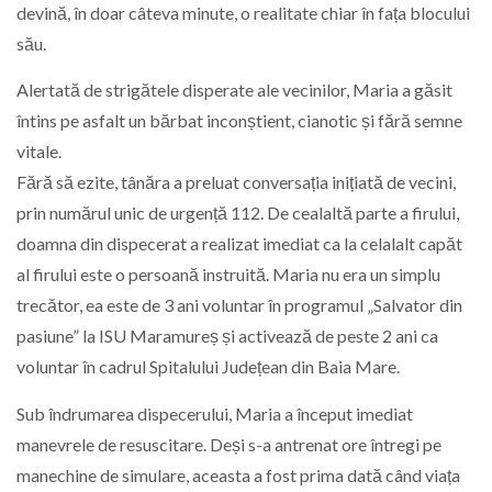
devină, în doar câteva minute, o realitate chiar în fața blocului
său.
Alertată de strigătele disperate ale vecinilor, Maria a găsit
întins pe asfalt un bărbat inconștient, cianotic și fără semne
vitale.
Fără să ezite, tânăra a preluat conversația inițiată de vecini,
prin numărul unic de urgență 112. De cealaltă parte a firului,
doamna din dispecerat a realizat imediat ca la celalalt capăt
al firului este o persoană instruită. Maria nu era un simplu
trecător, ea este de 3 ani voluntar în programul „Salvator din
pasiune” la ISU Maramureș și activează de peste 2 ani ca
voluntar în cadrul Spitalului Județean din Baia Mare.
Sub îndrumarea dispecerului, Maria a început imediat
manevrele de resuscitare. Deși s-a antrenat ore întregi pe
manechine de simulare, aceasta a fost prima dată când viața