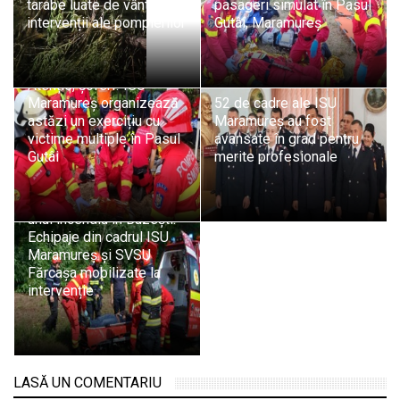
tarabe luate de vânt și
pasageri simulat în Pasul
intervenții ale pompierilor
Gutâi, Maramureș
Atenție, șoferi! ISU
Maramureș organizează
52 de cadre ale ISU
astăzi un exercițiu cu
Maramureș au fost
victime multiple în Pasul
avansate în grad pentru
Gutâi
merite profesionale
Exercițiu de simulare a
unui incendiu în Buzești:
Echipaje din cadrul ISU
Maramureș și SVSU
Fărcașa mobilizate la
intervenție
LASĂ UN COMENTARIU