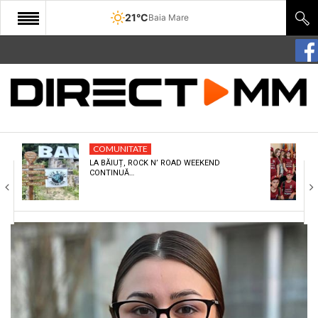
21°C
Baia Mare
START
COMUNITATE
EDITORIAL
COMUNITATE
CULTURA
LA BĂIUȚ, ROCK N’ ROAD WEEKEND
CONTINUĂ…
ECONOMIE
SANATATE
SPORT
SPECIAL
POLITIC