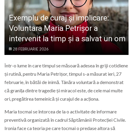
LIFE
Exemplu de curaj și implicare:
Voluntara Maria Petrișor a
intervenit la timp și a salvat un om
28 FEBRUARIE 2026
Într-o lume în care timpul se măsoară adesea în griji cotidiene
și rutină, pentru Maria Petrișor, timpul s-a măsurat ieri, 27
februarie, în bătăi de inimă. Tânăra voluntară a demonstrat
că granița dintre tragedie și miracol este, de cele mai multe
ori, pregătirea temeinică și curajul de a acționa.
Maria tocmai se întorcea de la o activitate de informare
preventivă organizată în cadrul Săptămânii Protecției Civile.
Ironia face ca teoria pe care tocmai o predase altora să