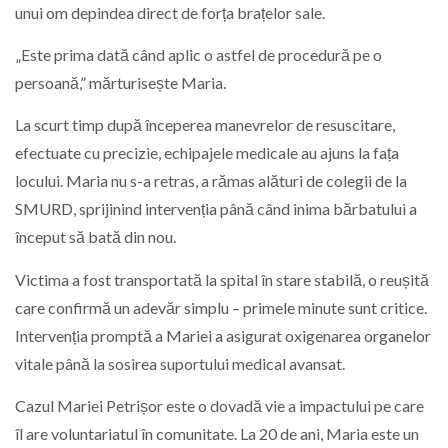
unui om depindea direct de forța brațelor sale.
„Este prima dată când aplic o astfel de procedură pe o
persoană,” mărturisește Maria.
La scurt timp după începerea manevrelor de resuscitare,
efectuate cu precizie, echipajele medicale au ajuns la fața
locului. Maria nu s-a retras, a rămas alături de colegii de la
SMURD, sprijinind intervenția până când inima bărbatului a
început să bată din nou.
Victima a fost transportată la spital în stare stabilă, o reușită
care confirmă un adevăr simplu – primele minute sunt critice.
Intervenția promptă a Mariei a asigurat oxigenarea organelor
vitale până la sosirea suportului medical avansat.
Cazul Mariei Petrișor este o dovadă vie a impactului pe care
îl are voluntariatul în comunitate. La 20 de ani, Maria este un