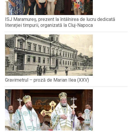
ISJ Maramureș, prezent la întâlnirea de lucru dedicată
literației timpurii, organizată la Cluj-Napoca
Gravimetrul – proză de Marian Ilea (XXV)