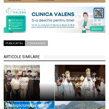
PUBLICAT ÎN:
COMUNITATE
ARTICOLE SIMILARE
ISJ Maramureș, prezent
la întâlnirea de lucru
dedicată literației
timpurii, organizată la
Unde liturghisesc ierarhii
Cluj-Napoca
în această duminică
În fiecare seară, la ceas
de rugăciune: Paraclisul