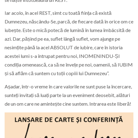
Iar acolo, în acel REST, simt cu toată ființa că există
Dumnezeu, născându-Se, parcă, de fiecare dată în orice om ce
iubește. Este o mică potecă de lumină în lumea îmbâcsită de
azi. Dar, pășind pe ea, suflet lângă suflet, vom ajunge pe
nesimțite până la acel ABSOLUT de iubire, care în istoria
acestei lumi s-a întrupat pentru noi, INOMENINDU-ȘI
condiția omenească, ca să ne învețe pe noi, oamenii, să IUBIM
și să aflăm că suntem cu toții copiii lui Dumnezeu”.
Așadar, într-o vreme în care valorile ne sunt puse la încercare,
sunteți invitați să luați parte la un eveniment deosebit, alături
de un om care ne amintește cine suntem. Intrarea este liberă!