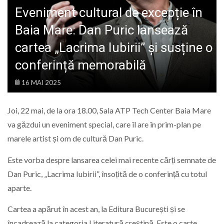
LIFE
Eveniment cultural de excepție în
Baia Mare: Dan Puric lansează
cartea „Lacrima Iubirii” și susține o
conferință memorabilă
16 MAI 2025
Joi, 22 mai, de la ora 18.00, Sala ATP Tech Center Baia Mare
va găzdui un eveniment special, care îl are în prim-plan pe
marele artist și om de cultură Dan Puric.
Este vorba despre lansarea celei mai recente cărți semnate de
Dan Puric, „Lacrima Iubirii”, însoțită de o conferință cu totul
aparte.
Cartea a apărut în acest an, la Editura București și se
încadrează la c
ategoria
Literatură creștină. Este o carte