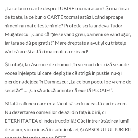
„La ce bun o carte despre IUBIRE tocmai acum? Și mai întâi
de toate, la ce bun o CARTE tocmai astăzi, când aproape
nimeni nu mai citește nimic? Profetic scria undeva Tudor
Mușatescu: „Când cărțile se vând greu, oamenii se vând ușor,
iar țara se dă pe gratis!” Mare dreptate a avut și cu tristețe
văd că are și astăzi mai mult ca oricând!
Și totuși, la răscruce de drumuri, în vremuri de criză se aude
vocea înțeleptului care, deși știe că strigă în pustie, nu-și
pierde nădejdea în Dumnezeu: „La ce bun poetul pe vreme de
secetă?” … „Ca să aducă aminte că există PLOAIE!”.
Și iată rațiunea care m-a făcut să scriu această carte acum.
Nu dezertarea oamenilor de azi din fața iubirii, ci
ETERNITATEA ei indestructibilă! Căci între rătăcirea lumii
de acum, victorioasă în suficiența ei, și ABSOLUTUL IUBIRII
se naște întotdeauna un REST.