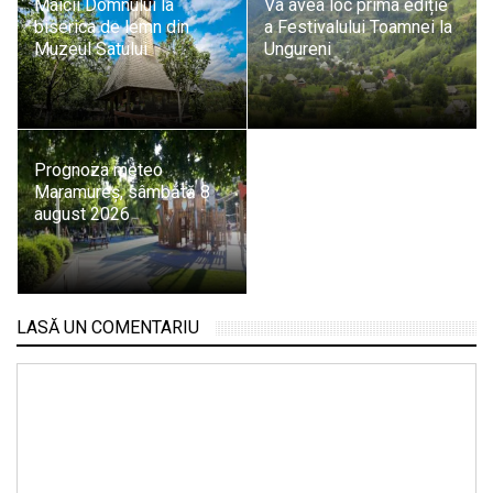
Maicii Domnului la
Va avea loc prima ediție
biserica de lemn din
a Festivalului Toamnei la
Muzeul Satului
Ungureni
Prognoza meteo
Maramureș, sâmbătă 8
august 2026
LASĂ UN COMENTARIU