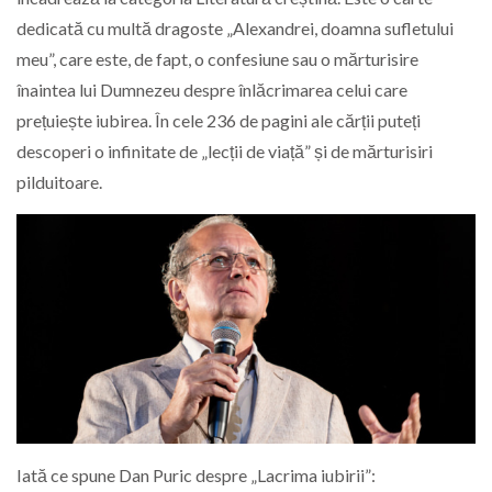
dedicată cu multă dragoste „Alexandrei, doamna sufletului
meu”, care este, de fapt, o confesiune sau o mărturisire
înaintea lui Dumnezeu despre înlăcrimarea celui care
prețuiește iubirea. În cele 236 de pagini ale cărții puteți
descoperi o infinitate de „lecții de viață” și de mărturisiri
pilduitoare.
Iată ce spune Dan Puric despre „Lacrima iubirii”: