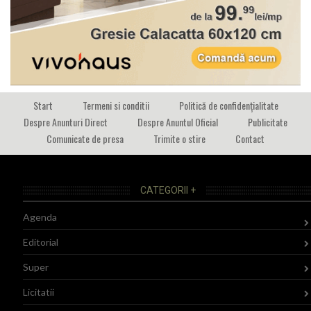
Start
Termeni si conditii
Politică de confidențialitate
Despre Anunturi Direct
Despre Anuntul Oficial
Publicitate
Comunicate de presa
Trimite o stire
Contact
CATEGORII +
Agenda
Editorial
Super
Licitatii