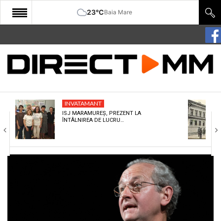
23°C
Baia Mare
START
COMUNITATE
EDITORIAL
INVATAMANT
CULTURA
ISJ MARAMUREȘ, PREZENT LA
ÎNTÂLNIREA DE LUCRU…
ECONOMIE
SANATATE
SPORT
SPECIAL
POLITIC