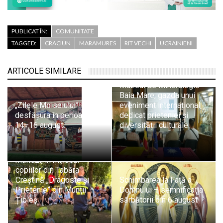
PUBLICAT ÎN:
COMUNITATE
TAGGED:
CRACIUN
MARAMURES
RIT VECHI
UCRAINIENI
ARTICOLE SIMILARE
Muzeul de Mineralogie
Baia Mare, gazda unui
„Zilele Moiseiului” se vor
eveniment internațional
desfășura în perioada
dedicat prieteniei și
14–16 august
diversității culturale
Pompierii SVSU Târgu
Lăpuș și voluntarii
maltezi, în mijlocul
copiilor din Tabăra
Creștină „Dragoste și
Schimbarea la Față a
Prietenie” din Munții
Domnului – semnificația
Țibleș
sărbătorii din 6 august