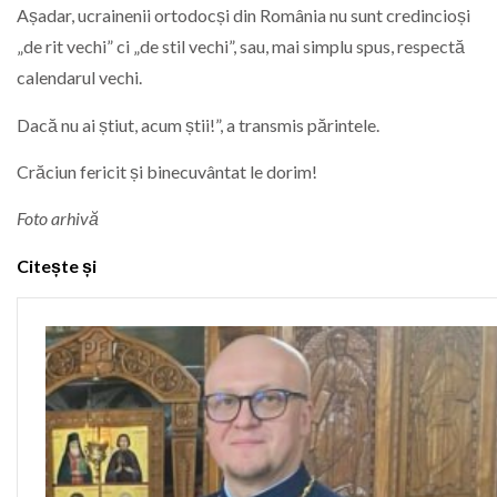
Așadar, ucrainenii ortodocși din România nu sunt credincioși
„de rit vechi” ci „de stil vechi”, sau, mai simplu spus, respectă
calendarul vechi.
Dacă nu ai știut, acum știi!”, a transmis părintele.
Crăciun fericit și binecuvântat le dorim!
Foto arhivă
Citește și