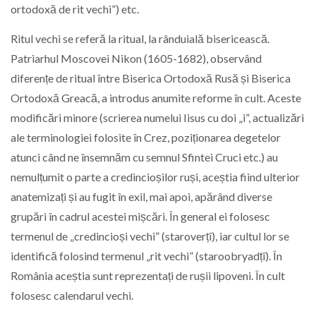
ortodoxă de rit vechi”) etc.
Ritul vechi se referă la ritual, la rânduială bisericească.
Patriarhul Moscovei Nikon (1605-1682), observând
diferențe de ritual între Biserica Ortodoxă Rusă și Biserica
Ortodoxă Greacă, a introdus anumite reforme în cult. Aceste
modificări minore (scrierea numelui Iisus cu doi „i”, actualizări
ale terminologiei folosite în Crez, poziționarea degetelor
atunci când ne însemnăm cu semnul Sfintei Cruci etc.) au
nemulțumit o parte a credincioșilor ruși, aceștia fiind ulterior
anatemizați și au fugit în exil, mai apoi, apărând diverse
grupări în cadrul acestei mișcări. În general ei folosesc
termenul de „credincioși vechi” (staroverțî), iar cultul lor se
identifică folosind termenul „rit vechi” (staroobryadțî). În
România aceștia sunt reprezentați de rușii lipoveni. În cult
folosesc calendarul vechi.