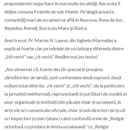
preponderent majoritare în mai multe localităţi. Recordul îl
deţine comuna Poienile de sub Munte. Pe lângă aceasta,
comunităţi mari de ucraineni se află în Ruscova, Rona de Sus,
Repedea, Remeţi, Bocicoiu Mare şi Bistra.
Anul trecut, Pr. Marius N. Lauruc din Sighetu Marmației a
explicat foarte clar pe rețelele de socializare diferența dintre
„Stil vechi” sau „rit vechi”. Redăm mai jos textul:
„Am observat că, foarte des (în special în preajma
sărbătorilor de iarnă), sunt confundate două expresii, două
noțiuni total diferite: „rit vechi” și „stil vechi”: de la politicieni,
la jurnaliști neinformați, reprezentanți și purtători de cuvânt ai
unor organizații și instituții (din păcate chiar și ucraineni), în
articole ori comunicate oficiale, chiar și unii directori de școli
ori inspectori școlari (atunci când confundă orele de „Religie
ortodoxă cu predare în limba ucraineană” cu „Religie