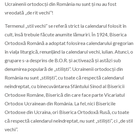
Ucrainenii ortodocși din România nu sunt și nu au fost
vreodată „de rit vechi”!
Termenul „stil vechi” se referă strict la calendarul folosit în
cult, însă trebuie făcute anumite lămuriri. În 1924, Biserica
Ortodoxă Română a adoptat folosirea calendarului gregorian
în viața liturgică, renunțând la calendarul vechi, iulian. Atunci, o
grupare s-a desprins de B.O.R. și activează și astăzi sub
denumirea populară de „stiliști”. Ucrainenii ortodocși din
România nu sunt „stiliști”, cu toate că respectă calendarul
neîndreptat, cu binecuvântarea Sfântului Sinod al Bisericii
Ortodoxe Române, Biserică din care face parte Vicariatul
Ortodox Ucrainean din România. La fel, nici Bisericile
Ortodoxe din Ucraina, ori Biserica Ortodoxă Rusă, cu toate
că respectă calendarul neîndreptat, nu sunt „stiliști”, ci „de stil
vechi”.