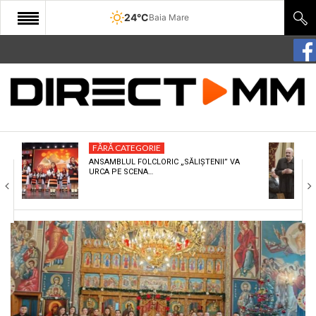
24°C
Baia Mare
START
COMUNITATE
EDITORIAL
FĂRĂ CATEGORIE
CULTURA
ANSAMBLUL FOLCLORIC „SĂLIȘTENII” VA
URCA PE SCENA…
ECONOMIE
SANATATE
SPORT
SPECIAL
POLITIC