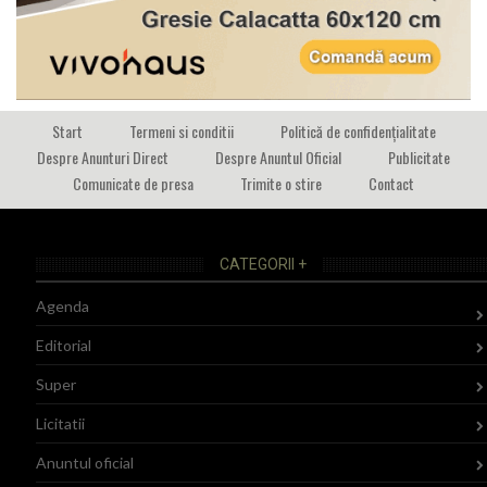
Start
Termeni si conditii
Politică de confidențialitate
Despre Anunturi Direct
Despre Anuntul Oficial
Publicitate
Comunicate de presa
Trimite o stire
Contact
CATEGORII +
Agenda
Editorial
Super
Licitatii
Anuntul oficial