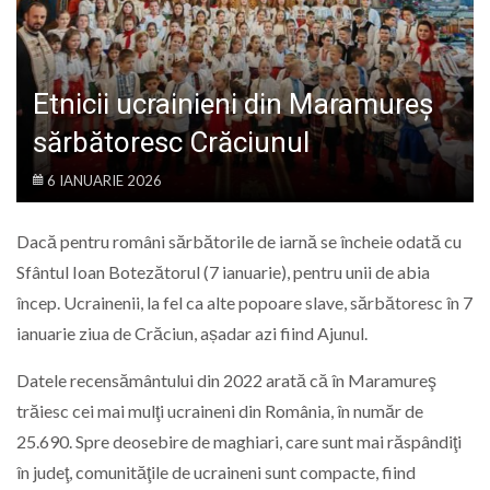
LIFE
Etnicii ucrainieni din Maramureș
sărbătoresc Crăciunul
6 IANUARIE 2026
Dacă pentru români sărbătorile de iarnă se încheie odată cu
Sfântul Ioan Botezătorul (7 ianuarie), pentru unii de abia
încep. Ucrainenii, la fel ca alte popoare slave, sărbătoresc în 7
ianuarie ziua de Crăciun, așadar azi fiind Ajunul.
Datele recensământului din 2022 arată că în Maramureş
trăiesc cei mai mulţi ucraineni din România, în număr de
25.690. Spre deosebire de maghiari, care sunt mai răspândiţi
în judeţ, comunităţile de ucraineni sunt compacte, fiind