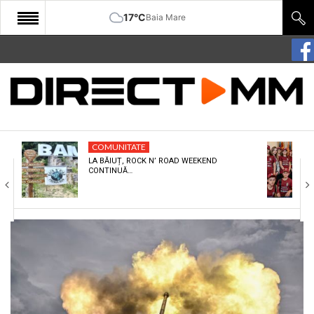
17°C
Baia Mare
START
COMUNITATE
EDITORIAL
COMUNITATE
CULTURA
LA BĂIUȚ, ROCK N’ ROAD WEEKEND
CONTINUĂ…
ECONOMIE
SANATATE
SPORT
SPECIAL
POLITIC