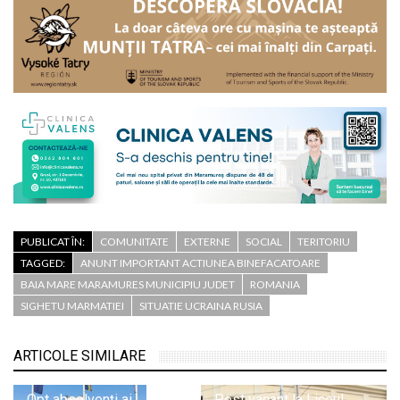
PUBLICAT ÎN:
COMUNITATE
EXTERNE
SOCIAL
TERITORIU
TAGGED:
ANUNT IMPORTANT ACTIUNEA BINEFACATOARE
BAIA MARE MARAMURES MUNICIPIU JUDET
ROMANIA
SIGHETU MARMATIEI
SITUATIE UCRAINA RUSIA
ARTICOLE SIMILARE
Opt absolvenți ai
Post vacant la Liceul