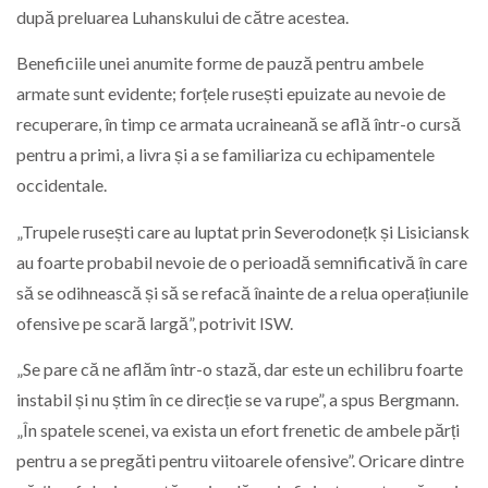
după preluarea Luhanskului de către acestea.
Beneficiile unei anumite forme de pauză pentru ambele
armate sunt evidente; forțele rusești epuizate au nevoie de
recuperare, în timp ce armata ucraineană se află într-o cursă
pentru a primi, a livra și a se familiariza cu echipamentele
occidentale.
„Trupele rusești care au luptat prin Severodonețk și Lisiciansk
au foarte probabil nevoie de o perioadă semnificativă în care
să se odihnească și să se refacă înainte de a relua operațiunile
ofensive pe scară largă”, potrivit ISW.
„Se pare că ne aflăm într-o stază, dar este un echilibru foarte
instabil și nu știm în ce direcție se va rupe”, a spus Bergmann.
„În spatele scenei, va exista un efort frenetic de ambele părți
pentru a se pregăti pentru viitoarele ofensive”. Oricare dintre