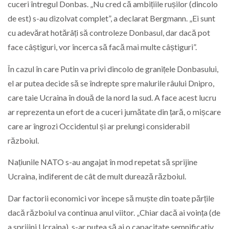
cuceri întregul Donbas. „Nu cred că ambițiile rușilor (dincolo
de est) s-au dizolvat complet”, a declarat Bergmann. „Ei sunt
cu adevărat hotărâți să controleze Donbasul, dar dacă pot
face câștiguri, vor încerca să facă mai multe câștiguri”.
În cazul în care Putin va privi dincolo de granițele Donbasului,
el ar putea decide să se îndrepte spre malurile râului Dnipro,
care taie Ucraina în două de la nord la sud. A face acest lucru
ar reprezenta un efort de a cuceri jumătate din țară, o mișcare
care ar îngrozi Occidentul și ar prelungi considerabil
războiul.
Națiunile NATO s-au angajat în mod repetat să sprijine
Ucraina, indiferent de cât de mult durează războiul.
Dar factorii economici vor începe să muște din toate părțile
dacă războiul va continua anul viitor. „Chiar dacă ai voința (de
a sprijini Ucraina), s-ar putea să ai o capacitate semnificativ