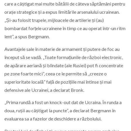
care a câștigat mai multe bătălii de câteva săptămâni pentru
orașe strategice și a expus limitările arsenalului ucrainean.
„Și-au folosit trupele, mijloacele de artilerie și (au)
bombardat forțele ucrainene în timp ce au operat într-un ritm
lent”, a spus Bergmann.
Avantajele sale în materie de armament și putere de foc au
început să se vadă. „Toate formațiunile de război electronic,
de apărare aeriană și blindate (ale Rusiei) pot fi concentrate
pe zone foarte mici”, ceea ce le permite să „creeze o
superioritate locală” față de pozițiile mai întinse și mai
defensive ale Ucrainei, a declarat Bronk.
„Prima rundă a fost un knock-out dat de Ucraina. În runda a
doua, rușii au câștigat la puncte”, a declarat Bergmann în
evaluarea sa a fazelor de deschidere a războiului.