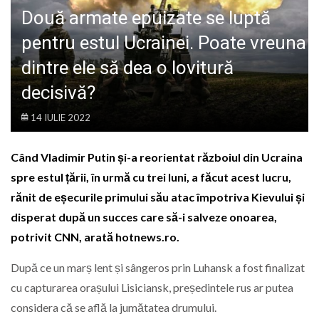
LIFE
Două armate epuizate se luptă
pentru estul Ucrainei. Poate vreuna
dintre ele să dea o lovitură
decisivă?
14 IULIE 2022
Când Vladimir Putin și-a reorientat războiul din Ucraina
spre estul țării, în urmă cu trei luni, a făcut acest lucru,
rănit de eșecurile primului său atac împotriva Kievului și
disperat după un succes care să-i salveze onoarea,
potrivit CNN, arată hotnews.ro.
După ce un marș lent și sângeros prin Luhansk a fost finalizat
cu capturarea orașului Lisiciansk, președintele rus ar putea
considera că se află la jumătatea drumului.