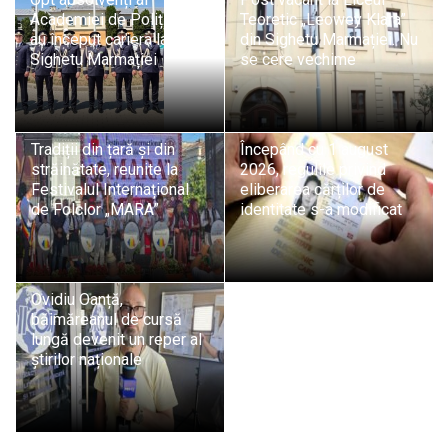
Academiei de Poliție și-
Teoretic „Leowey Klara”
au început cariera la ITPF
din Sighetu Marmației. Nu
Sighetu Marmației
se cere vechime
Tradiții din țară și din
Începând cu 1 august
străinătate, reunite la
2026, regulile privind
Festivalul Internațional
eliberarea cărților de
de Folclor „MARA”
identitate s-a modificat
Ovidiu Oanță,
băimăreanul de cursă
lungă devenit un reper al
știrilor naționale