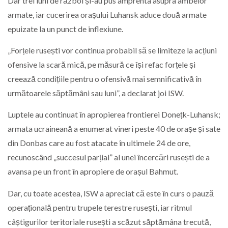
Dar trei luni de război și-au pus amprenta asupra ambelor
armate, iar cucerirea orașului Luhansk aduce două armate
epuizate la un punct de inflexiune.
„Forțele rusești vor continua probabil să se limiteze la acțiuni
ofensive la scară mică, pe măsură ce își refac forțele și
creează condițiile pentru o ofensivă mai semnificativă în
următoarele săptămâni sau luni”, a declarat joi ISW.
Luptele au continuat în apropierea frontierei Donețk-Luhansk;
armata ucraineană a enumerat vineri peste 40 de orașe și sate
din Donbas care au fost atacate în ultimele 24 de ore,
recunoscând „succesul parțial” al unei încercări rusești de a
avansa pe un front în apropiere de orașul Bahmut.
Dar, cu toate acestea, ISW a apreciat că este în curs o pauză
operațională pentru trupele terestre rusești, iar ritmul
câștigurilor teritoriale rusești a scăzut săptămâna trecută,