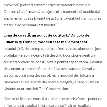
provoacă pierderi semnificative armatelor rusești din
Donbas și a afirmat că, cu ajutorul armamentului occidental
suplimentar cu rază lungă de acțiune, „avantajul inamicului în
materie de personal va fi nivelat”.
Linia de coastă, un punct de cotitură / Dincolo de
Luhansk și Donețk, modelul este mai amestecat
În sudul țării, de exemplu, contraofensivele ucrainene din jurul
orașului Herson încearcă să deschidă coridoare pentru a
recuceri orașele de coastă vitale pentru capacitatea Kievului
de a exporta cereale. Chiar dacă va avea succes, Kievul va
trebui apoi să abordeze problema modului de ridicare a
blocadei navale rusești din Marea Neagră, la care nu are un
răspuns ușor, potrivit The Conversation.
Controlul liniei de coastă a Ucrainei este adevăratul punct de
inflexiune strategică în jurul căruia se învârte rezultatul