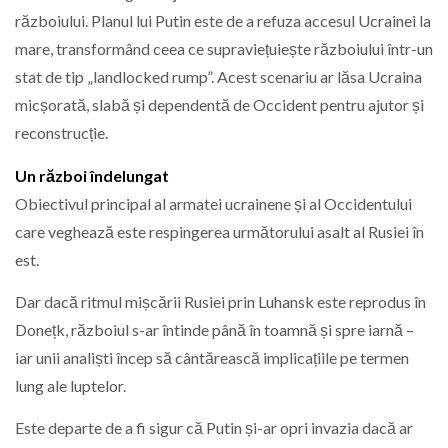
războiului. Planul lui Putin este de a refuza accesul Ucrainei la
mare, transformând ceea ce supraviețuiește războiului într-un
stat de tip „landlocked rump”. Acest scenariu ar lăsa Ucraina
micșorată, slabă și dependentă de Occident pentru ajutor și
reconstrucție.
Un război îndelungat
Obiectivul principal al armatei ucrainene și al Occidentului
care veghează este respingerea următorului asalt al Rusiei în
est.
Dar dacă ritmul mișcării Rusiei prin Luhansk este reprodus în
Donețk, războiul s-ar întinde până în toamnă și spre iarnă –
iar unii analiști încep să cântărească implicațiile pe termen
lung ale luptelor.
Este departe de a fi sigur că Putin și-ar opri invazia dacă ar