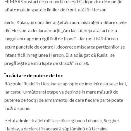
HIMARS posturi de comandă rusești și depozite de muniție
aflate mult în spatele liniilor de front, atât în Herson.
Serhii Khlan, un consilier al șefului administrației militare civile
din Herson, a declarat marți: „Am lansat deja atacuri de-a
lungul aproape întregii linii de front” – iar rușii își întăreau
acum punctele de control „deoarece mișcarea partizanilor se
intensifică în regiunea Herson. El a adăugat că Rusia „se
pregătește pentru lupte de stradă” în oraș.
În căutare de putere de foc
Războiul Rusiei în Ucraina se apropie de împlinirea a șase luni,
iar cursul următoarei etape va depinde în mare măsură de
puterea de foc și de armamentul de care fiecare parte poate
încă dispune.
Șeful administrației militare din regiunea Luhansk, Serghei
Haiday, a declarat în această săptămână că Ucraina