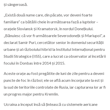
și sângeroasă.
„Există două nume care, din păcate, vor deveni foarte
familiare” ca bătălii cheie în următoarea fază a luptelor –
orașele Sloviansk și Kramatorsk, în nordul Donețkului.
„Bănuiesc că vor fi următoarele Severodonețk și Mariupol”, a
declarat Samir Puri, cercetător senior în domeniul securității
urbane și al războiului hibrid la Institutul Internațional pentru
Studii Strategice (IISS), care a lucrat ca observator al încetării
focului în Donbas între 2014 și 2015.
Aceste orașe au fost pregătite de luni de zile pentru a deveni
puncte de foc în război; ele se află acum înconjurate la est și
la sud de teritoriile controlate de Rusia, iar capturarea lor ar fi
un progres major pentru Kremlin.
Ucraina a început însă să țintească cu sistemele aericane