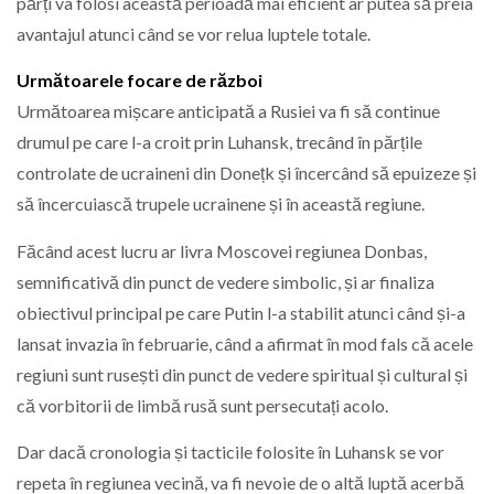
părți va folosi această perioadă mai eficient ar putea să preia
avantajul atunci când se vor relua luptele totale.
Următoarele focare de război
Următoarea mișcare anticipată a Rusiei va fi să continue
drumul pe care l-a croit prin Luhansk, trecând în părțile
controlate de ucraineni din Donețk și încercând să epuizeze și
să încercuiască trupele ucrainene și în această regiune.
Făcând acest lucru ar livra Moscovei regiunea Donbas,
semnificativă din punct de vedere simbolic, și ar finaliza
obiectivul principal pe care Putin l-a stabilit atunci când și-a
lansat invazia în februarie, când a afirmat în mod fals că acele
regiuni sunt rusești din punct de vedere spiritual și cultural și
că vorbitorii de limbă rusă sunt persecutați acolo.
Dar dacă cronologia și tacticile folosite în Luhansk se vor
repeta în regiunea vecină, va fi nevoie de o altă luptă acerbă