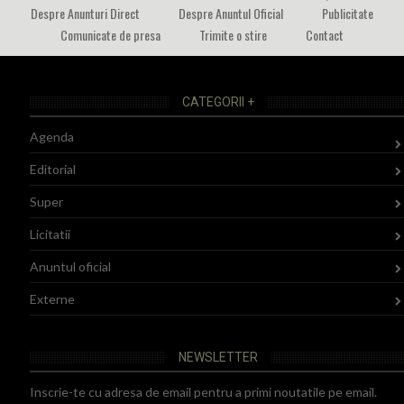
Despre Anunturi Direct
Despre Anuntul Oficial
Publicitate
Comunicate de presa
Trimite o stire
Contact
CATEGORII +
Agenda
Editorial
Super
Licitatii
Anuntul oficial
Externe
NEWSLETTER
Inscrie-te cu adresa de email pentru a primi noutatile pe email.