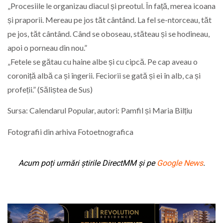
„Procesiile le organizau diacul și preotul. În față, merea icoana
și praporii. Mereau pe jos tăt cântând. La fel se-ntorceau, tăt
pe jos, tăt cântând. Când se oboseau, stăteau și se hodineau,
apoi o porneau din nou.”
„Fetele se gătau cu haine albe și cu cipcă. Pe cap aveau o
coroniță albă ca și îngerii. Feciorii se gată și ei în alb, ca și
profeții.” (Săliștea de Sus)
Sursa: Calendarul Popular, autori: Pamfil și Maria Bilțiu
Fotografii din arhiva Fotoetnografica
Acum poți urmări știrile DirectMM și pe
Google News
.