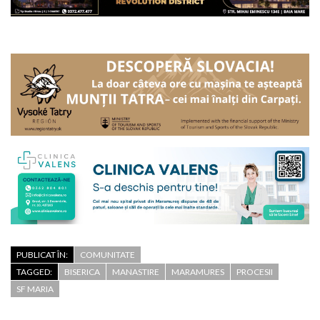
PUBLICAT ÎN:
COMUNITATE
TAGGED:
BISERICA
MANASTIRE
MARAMURES
PROCESII
SF MARIA