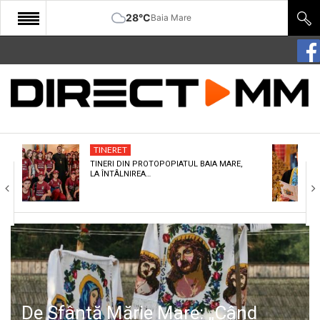
28°C
Baia Mare
START
COMUNITATE
EDITORIAL
TINERET
CULTURA
TINERI DIN PROTOPOPIATUL BAIA MARE,
LA ÎNTÂLNIREA…
ECONOMIE
SANATATE
SPORT
SPECIAL
POLITIC
De Sfântă Mărie Mare: „Când