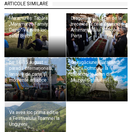
ARTICOLE SIMILARE
Aventură și tradiție în
Parastas la Mănăstirea
Maramureș: Tabăra
Dragomirești: Un an de la
„Maramureș Family
trecerea la cele veșnice a
Camp” va avea loc în
Arhimandritului Sofronie
satul Breb
Perța
Ziua Minerului va fi
sărbătorită în Baia Sprie
În fiecare seară, la ceas
pe 14-15 august –
de rugăciune: Paraclisul
paradă internațională,
Maicii Domnului la
lansare de carte și
biserica de lemn din
momente artistice
Muzeul Satului
Va avea loc prima ediție
a Festivalului Toamnei la
Ungureni