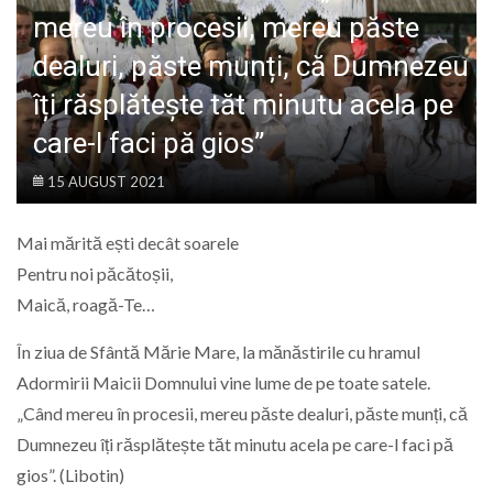
LIFE
mereu în procesii, mereu păste
dealuri, păste munți, că Dumnezeu
îți răsplătește tăt minutu acela pe
care-l faci pă gios”
15 AUGUST 2021
Mai mărită ești decât soarele
Pentru noi păcătoșii,
Maică, roagă-Te…
În ziua de Sfântă Mărie Mare, la mănăstirile cu hramul
Adormirii Maicii Domnului vine lume de pe toate satele.
„Când mereu în procesii, mereu păste dealuri, păste munți, că
Dumnezeu îți răsplătește tăt minutu acela pe care-l faci pă
gios”. (Libotin)