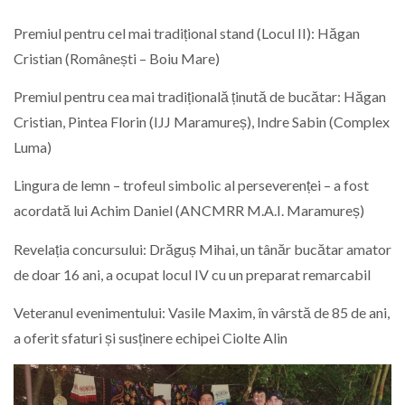
Premiul pentru cel mai tradițional stand (Locul II): Hăgan
Cristian (Românești – Boiu Mare)
Premiul pentru cea mai tradițională ținută de bucătar: Hăgan
Cristian, Pintea Florin (IJJ Maramureș), Indre Sabin (Complex
Luma)
Lingura de lemn – trofeul simbolic al perseverenței – a fost
acordată lui Achim Daniel (ANCMRR M.A.I. Maramureș)
Revelația concursului: Drăguș Mihai, un tânăr bucătar amator
de doar 16 ani, a ocupat locul IV cu un preparat remarcabil
Veteranul evenimentului: Vasile Maxim, în vârstă de 85 de ani,
a oferit sfaturi și susținere echipei Ciolte Alin