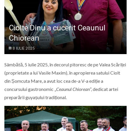
LIFE
Ciolte Dinu a cucerit Ceaunul
Chiorean
8 IULIE 2025
Sâmbătă, 5 iulie 2025, în decorul pitoresc de pe Valea Scăriței
(proprietate a lui Vasile Maxim), în apropierea satului Ciolt
din Șomcuta Mare, a avut loc cea de-a V-a ediție a
concursului gastronomic „
Ceaunul Chiorean
”, dedicat artei
preparării guyașului tradițional.