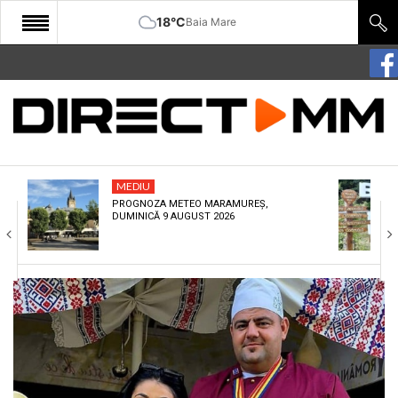
18°C
Baia Mare
START
COMUNITATE
EDITORIAL
MEDIU
CULTURA
PROGNOZA METEO MARAMUREȘ,
DUMINICĂ 9 AUGUST 2026
ECONOMIE
SANATATE
SPORT
SPECIAL
POLITIC