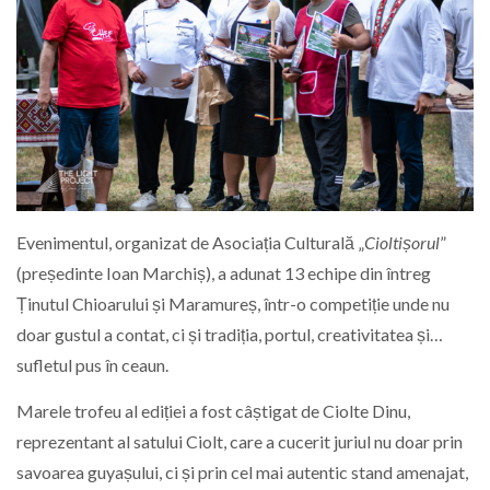
Evenimentul, organizat de Asociația Culturală „
Cioltișorul
”
(președinte Ioan Marchiș), a adunat 13 echipe din întreg
Ținutul Chioarului și Maramureș, într-o competiție unde nu
doar gustul a contat, ci și tradiția, portul, creativitatea și…
sufletul pus în ceaun.
Marele trofeu al ediției a fost câștigat de Ciolte Dinu,
reprezentant al satului Ciolt, care a cucerit juriul nu doar prin
savoarea guyașului, ci și prin cel mai autentic stand amenajat,