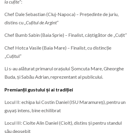
la cuțite
”:
Chef Dale Sebastian (Cluj-Napoca) – Președinte de juriu,
distins cu
„Cuțitul de Argint”
Chef Bumb Sabin (Baia Sprie) – Finalist, câștigător de „Cuțit”
Chef Hotca Vasile (Baia Mare) – Finalist, cu distincție
„Cuțitul”
Li s-au alăturat primarul orașului Șomcuta Mare, Gheorghe
Buda, și Sabău Adrian, reprezentant al publicului.
Premianții gustului și ai tradiției
Locul II: echipa lui Costin Daniel (ISU Maramureș), pentru un
guyaș intens, bine echilibrat
Locul III: Ciolte Alin Daniel (Ciolt), distins și pentru standul
său deosebit