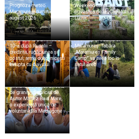
Prognoza meteo
Weekend continuă
Maramureș, duminică 9
povestea de la „Capătul
august 2026
Lumii”
Pr. Adrian Dobreanu:
Meditație la Duminica a
Aventură și tradiție în
10-a după Rusalii –
Maramureș: Tabăra
credința, rugăciunea și
„Maramureș Family
postul, arme duhovnicești
Camp” va avea loc în
în lupta cu diavolul
satul Breb
Misiune de suflet dincolo
de granițe: Serviciul de
Ajutor Maltez Baia Mare,
o experiență unică de
voluntariat la Medjugorje