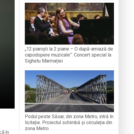
TEMBRIE
CREDINȚ
aripioare
„12 pianiști la 2 piane – O după-amiază de
capodopere muzicale”. Concert special la
Sighetu Marmației
Podul peste Săsar, din zona Metro, intră în
licitație. Proiectul schimbă și circulația din
zona Metro
că în