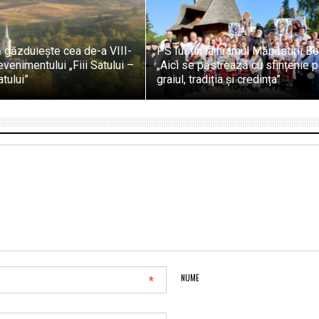
 găzduiește cea de-a VIII-
PS Iustin la hramul Mănăstirii Bo
evenimentului „Fiii Satului –
„Aici se păstrează cu sfințenie po
tului”
graiul, tradiția și credința”
*
NUME