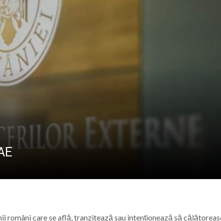
PÂNĂ ÎN 15 SEP
ele artist Dumitru Fărcaș a trecut la cele veșnice
bilit la Costinești. Românii i-au întrecut pe americani la 
născut Viorel Costin „feciorul de pe Mara”
ramureș, vineri 7 august 2026
MAE
i români care se află, tranzitează sau intenționează să călătoreas