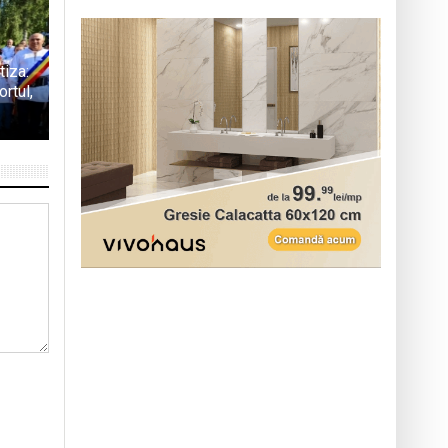
tiza:
rtul,