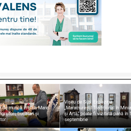
Vișeu de Sus: Expoziția
ri de muncă în Baia Mare.
„Maramureșul Tradițional în Minia
grijitori, bucătari și
și Artă” poate fi vizitată până în 
tor
septembrie