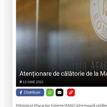
MARMAȚIEI
Opt ani de când mar
Record Guinness sta
7 august 1950, s-a 
Prognoza meteo Ma
Atenționare de călătorie de la 
12 IUNIE 2025
Distribuie
Ministerul Afacerilor Externe (MAE) informează cetățeni