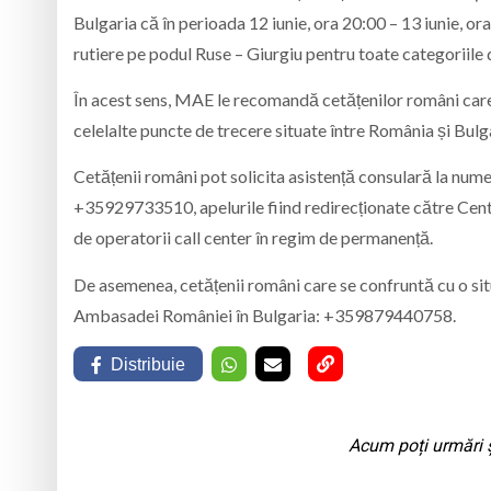
Bulgaria că în perioada 12 iunie, ora 20:00 – 13 iunie, ora
rutiere pe podul Ruse – Giurgiu pentru toate categoriile 
În acest sens, MAE le recomandă cetățenilor români care
celelalte puncte de trecere situate între România și Bulg
Cetățenii români pot solicita asistență consulară la nu
+35929733510, apelurile fiind redirecționate către Centr
de operatorii call center în regim de permanență.
De asemenea, cetățenii români care se confruntă cu o situa
Ambasadei României în Bulgaria: +359879440758.
Distribuie
Acum poți urmări ș