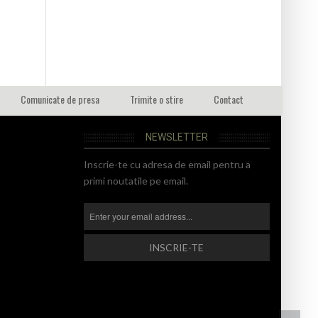
Comunicate de presa
Trimite o stire
Contact
NEWSLETTER
Inscrie-te cu adresa de email pentru a
primi noutatile pe email.