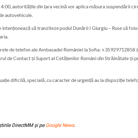
 4:00, autoritățile din țara vecină vor aplica măsura suspendării circ
de autovehicule.
 intenționează să tranziteze podul Dunării I Giurgiu – Ruse să fol
aria.
merele de telefon ale Ambasadei României la Sofia: +35929712858 ș
ul de Contact și Suport al Cetățenilor Români din Străinătate și p
ție dificilă, specială, cu caracter de urgență au la dispoziție telef
tirile DirectMM și pe
Google News
.