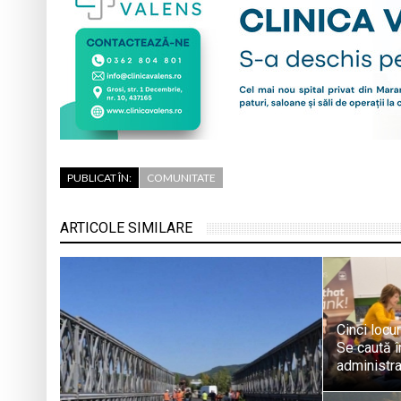
PUBLICAT ÎN:
COMUNITATE
ARTICOLE SIMILARE
Cinci locu
Se caută în
administra