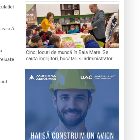
ulației
osească
i
Cinci locuri de muncă în Baia Mare. Se
caută îngrijitori, bucătari și administrator
reluate
onul