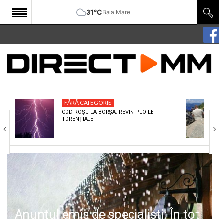
31°C
Baia Mare
START
COMUNITATE
EDITORIAL
FĂRĂ CATEGORIE
CULTURA
COD ROȘU LA BORȘA. REVIN PLOILE
TORENȚIALE
ECONOMIE
SANATATE
SPORT
SPECIAL
POLITIC
Anunțul emis de specialiști: În tot