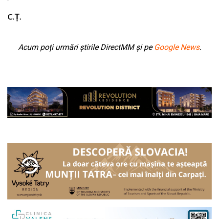
C.Ț.
Acum poți urmări știrile DirectMM și pe
Google News
.