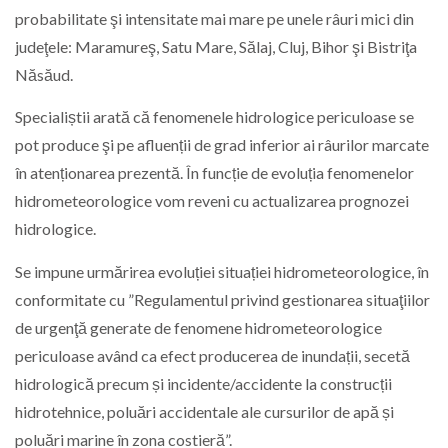
probabilitate şi intensitate mai mare pe unele râuri mici din
judeţele: Maramureş, Satu Mare, Sălaj, Cluj, Bihor şi Bistriţa
Năsăud.
Specialiștii arată că fenomenele hidrologice periculoase se
pot produce şi pe afluenții de grad inferior ai râurilor marcate
în atenționarea prezentă. În funcție de evoluția fenomenelor
hidrometeorologice vom reveni cu actualizarea prognozei
hidrologice.
Se impune urmărirea evoluției situației hidrometeorologice, în
conformitate cu ”Regulamentul privind gestionarea situaţiilor
de urgenţă generate de fenomene hidrometeorologice
periculoase având ca efect producerea de inundații, secetă
hidrologică precum și incidente/accidente la construcții
hidrotehnice, poluări accidentale ale cursurilor de apă și
poluări marine în zona costieră”.