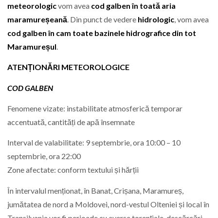
meteorologic
vom avea
cod galben în toată aria
maramureșeană
. Din punct de vedere
hidrologic
, vom avea
cod galben în cam toate bazinele hidrografice din tot
Maramureșul
.
ATENȚIONĂRI METEOROLOGICE
COD GALBEN
Fenomene vizate: instabilitate atmosferică temporar
accentuată, cantități de apă însemnate
Interval de valabilitate: 9 septembrie, ora 10:00 – 10
septembrie, ora 22:00
Zone afectate: conform textului și hărții
În intervalul menționat, în Banat, Crișana, Maramureș,
jumătatea de nord a Moldovei, nord-vestul Olteniei și local în
Transilvania vor fi perioade cu averse torențiale, descărcări