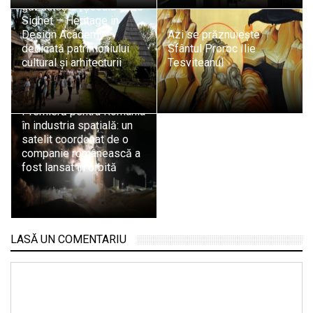
găzduiește „Școala de la
Sighet – Heritage in
Design Academy”,
Azi se prăznuiește
dedicată patrimoniului
Sfântul Proroc Ilie
cultural și arhitecturii
Tesviteanul
Premieră pentru România
în industria spațială: un
satelit coordonat de o
companie românească a
fost lansat în orbită
LASĂ UN COMENTARIU