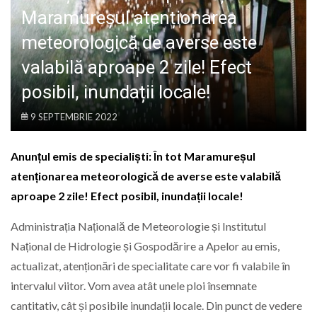
LIFE
Maramureșul atenționarea
meteorologică de averse este
valabilă aproape 2 zile! Efect
posibil, inundații locale!
9 SEPTEMBRIE 2022
Anunțul emis de specialiști: În tot Maramureșul
atenționarea meteorologică de averse este valabilă
aproape 2 zile! Efect posibil, inundații locale!
Administrația Națională de Meteorologie și Institutul
Național de Hidrologie și Gospodărire a Apelor au emis,
actualizat, atenționări de specialitate care vor fi valabile în
intervalul viitor. Vom avea atât unele ploi însemnate
cantitativ, cât și posibile inundații locale. Din punct de vedere