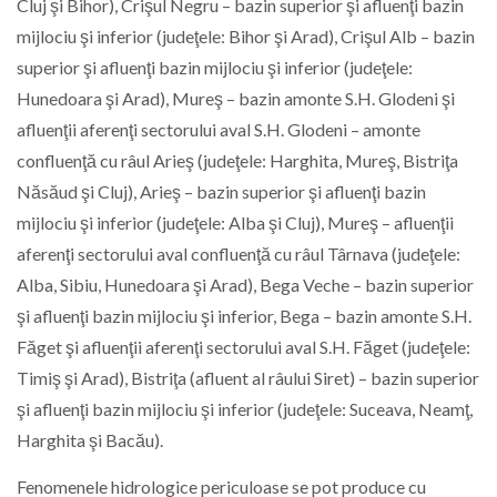
Cluj şi Bihor), Crişul Negru – bazin superior şi afluenţi bazin
mijlociu şi inferior (judeţele: Bihor şi Arad), Crişul Alb – bazin
superior şi afluenţi bazin mijlociu şi inferior (judeţele:
Hunedoara şi Arad), Mureş – bazin amonte S.H. Glodeni şi
afluenţii aferenţi sectorului aval S.H. Glodeni – amonte
confluenţă cu râul Arieş (judeţele: Harghita, Mureş, Bistriţa
Năsăud şi Cluj), Arieş – bazin superior şi afluenţi bazin
mijlociu şi inferior (judeţele: Alba şi Cluj), Mureş – afluenţii
aferenţi sectorului aval confluenţă cu râul Târnava (judeţele:
Alba, Sibiu, Hunedoara şi Arad), Bega Veche – bazin superior
şi afluenţi bazin mijlociu şi inferior, Bega – bazin amonte S.H.
Făget şi afluenţii aferenţi sectorului aval S.H. Făget (judeţele:
Timiş şi Arad), Bistriţa (afluent al râului Siret) – bazin superior
şi afluenţi bazin mijlociu şi inferior (judeţele: Suceava, Neamţ,
Harghita şi Bacău).
Fenomenele hidrologice periculoase se pot produce cu