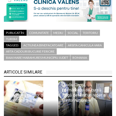
PUBLICAT ÎN:
COMUNITATE
MEDIU
SOCIAL
TERITORIU
TURISM
TAGGED:
ACTIUNEA BINEFACATOARE
ARSITA CANICULA VARA
ARTA CADOURI BUCURIE FERICIRE
BAIA MARE MARAMURES MUNICIPIU JUDET
ROMANIA
ARTICOLE SIMILARE
Începând cu 1 august
Ovidiu Oanță,
2026, regulile privind
băimăreanul de cursă
eliberarea cărților de
lungă devenit un reper al
identitate s-a modificat
știrilor naționale
Sighetu Marmației