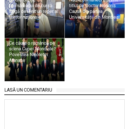
băimăreanul de cursă
titlul de Doctor Honoris
lungă devenit un reper al
Causa din partea
știrilor naționale
Universității din Montreal
Ce căuta o româncă pe
scena Cupei Mondiale?
Povestea Nicoletei
Atanase
LASĂ UN COMENTARIU