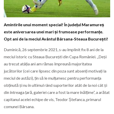
Amintirile unui moment special! În județul Maramureș
este aniversarea unei mari și frumoase performanțe.
Opt ani de la meciul Avântul Bârsana-Steaua București!
Duminică, 26 septembrie 2021, s-au împlinit fix 8 ani de la
meciul istoric cu Steaua București din Cupa României. „Deși
au trecut atâția ani am rămas împreună majoritatea
jucătorilor (cei care lipsesc din poza sunt absenți motivați la
meciul de astăzi), țin să le mulțumesc pentru performanța
obținută și nu în ultimul rând suporterilor atât de la noi cât și
din întreaga țară, galeriei care a fost la mare înălțime”, a arătat
capitanul acelei echipe de vis, Teodor Ștefanca, primarul
comunei Bârsana.