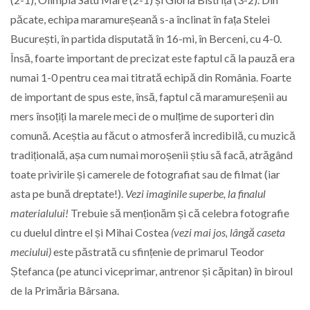
păcate, echipa maramureșeană s-a înclinat în fața Stelei
București, în partida disputată în 16-mi, în Berceni, cu 4-0.
Însă, foarte important de precizat este faptul că la pauză era
numai 1-0 pentru cea mai titrată echipă din România. Foarte
de important de spus este, însă, faptul că maramureșenii au
mers însoțiți la marele meci de o mulțime de suporteri din
comună. Aceștia au făcut o atmosferă incredibilă, cu muzică
tradițională, așa cum numai moroșenii știu să facă, atrăgând
toate privirile și camerele de fotografiat sau de filmat (iar
asta pe bună dreptate!).
Vezi imaginile superbe, la finalul
materialului!
Trebuie să menționăm și că celebra fotografie
cu duelul dintre el și Mihai Costea
(vezi mai jos, lângă caseta
meciului)
este păstrată cu sfințenie de primarul Teodor
Ștefanca (pe atunci viceprimar, antrenor și căpitan) în biroul
de la Primăria Bârsana.