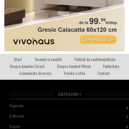
Start
Termeni si conditii
Politică de confidențialitate
Despre Anunturi Direct
Despre Anuntul Oficial
Publicitate
Comunicate de presa
Trimite o stire
Contact
CATEGORII +
Agenda
Editorial
Super