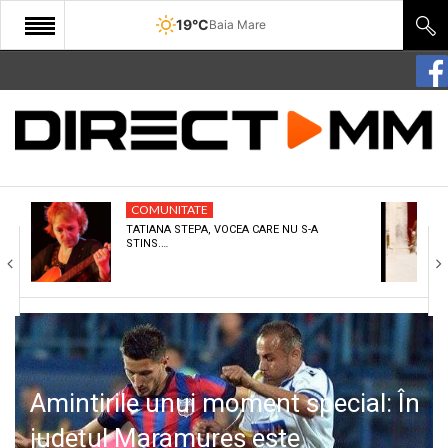
19°C
Baia Mare
START
COMUNITATE
EDITORIAL
COMUNITATE
CULTURA
TATIANA STEPA, VOCEA CARE NU S-A
STINS.…
ECONOMIE
SANATATE
SPORT
SPECIAL
Amintirile unui moment special: În
POLITIC
județul Maramureș este