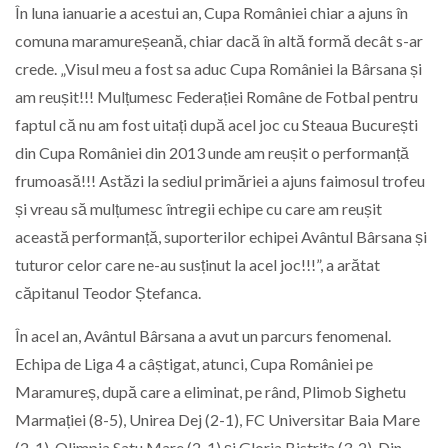
În luna ianuarie a acestui an, Cupa României chiar a ajuns în
comuna maramureșeană, chiar dacă în altă formă decât s-ar
crede. „Visul meu a fost sa aduc Cupa României la Bârsana și
am reușit!!! Mulțumesc Federației Române de Fotbal pentru
faptul că nu am fost uitați după acel joc cu Steaua București
din Cupa României din 2013 unde am reușit o performanță
frumoasă!!! Astăzi la sediul primăriei a ajuns faimosul trofeu
și vreau să mulțumesc întregii echipe cu care am reușit
această performanță, suporterilor echipei Avântul Bârsana și
tuturor celor care ne-au susținut la acel joc!!!”, a arătat
căpitanul Teodor Ștefanca.
În acel an, Avântul Bârsana a avut un parcurs fenomenal.
Echipa de Liga 4 a câștigat, atunci, Cupa României pe
Maramureș, după care a eliminat, pe rând, Plimob Sighetu
Marmației (8-5), Unirea Dej (2-1), FC Universitar Baia Mare
(2-1), Olimpia Satu Mare (2-1) și Gloria Bistrița (3-2). Din