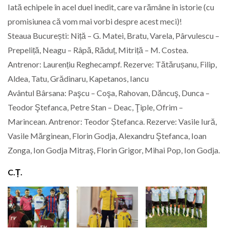
Iată echipele în acel duel inedit, care va rămâne în istorie (cu
promisiunea că vom mai vorbi despre acest meci)!
Steaua București: Niță – G. Matei, Bratu, Varela, Pârvulescu –
Prepeliță, Neagu – Râpă, Răduț, Mitriță – M. Costea.
Antrenor: Laurențiu Reghecampf. Rezerve: Tătărușanu, Filip,
Aldea, Tatu, Grădinaru, Kapetanos, Iancu
Avântul Bârsana: Paşcu – Coşa, Rahovan, Dăncuş, Dunca –
Teodor Ştefanca, Petre Stan – Deac, Ţiple, Ofrim –
Marincean. Antrenor: Teodor Ștefanca. Rezerve: Vasile Iură,
Vasile Mărginean, Florin Godja, Alexandru Ştefanca, Ioan
Zonga, Ion Godja Mitraş, Florin Grigor, Mihai Pop, Ion Godja.
C.Ț.