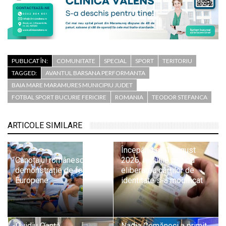
PUBLICAT ÎN:
COMUNITATE
SPECIAL
SPORT
TERITORIU
TAGGED:
AVANTUL BARSANA PERFORMANTA
BAIA MARE MARAMURES MUNICIPIU JUDET
FOTBAL SPORT BUCURIE FERICIRE
ROMANIA
TEODOR STEFANCA
ARTICOLE SIMILARE
Începând cu 1 august
Canotajul românesc,
2026, regulile privind
demonstrație de forță la
eliberarea cărților de
Europene
identitate s-a modificat
Ovidiu Oanță,
Nadia Comăneci a primit