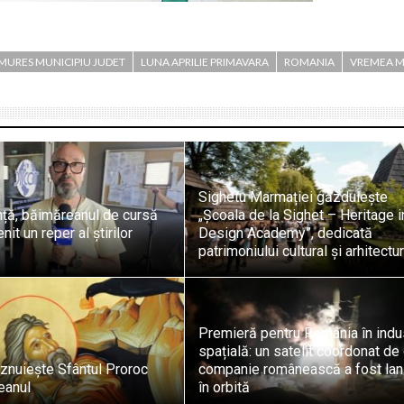
MURES MUNICIPIU JUDET
LUNA APRILIE PRIMAVARA
ROMANIA
VREMEA 
Sighetu Marmației găzduiește
nță, băimăreanul de cursă
„Școala de la Sighet – Heritage i
it un reper al știrilor
Design Academy”, dedicată
patrimoniului cultural și arhitectur
Premieră pentru România în indu
spațială: un satelit coordonat de
znuiește Sfântul Proroc
companie românească a fost lan
teanul
în orbită