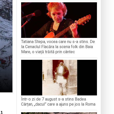
iment dedicat marelui voievod, la
ași stres, iar una dezvoltă anxietate,
opere orașul dintr-o perspectivă diferită
Tatiana Stepa, vocea care nu s-a stins. De
ați propriul talisman „prinzător de vise”
la Cenaclul Flacăra la scena folk din Baia
Mare, o viață trăită prin cântec
Într-o zi de 7 august s-a stins Badea
Cârțan, „dacul” care a ajuns pe jos la Roma
11