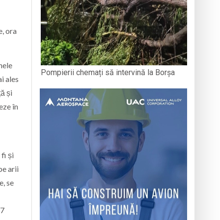
e, ora
nele
Pompierii chemați să intervină la Borșa
i ales
ă și
teze în
fi și
e arii
e, se
,7