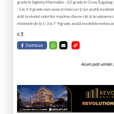
grade în Sighetu Marmației, -3,2 grade în Ocna Șugatag ș
-5 la 3-4 grade vom avea și miercuri și joi, arată modele
atât la nivelul valorilor maxime diurne cât și la valoare
minimele de la 1-3 la 7-9 grade, arată modelele meteo a
C.Ț.
Distribuie
Acum poți urmări ș