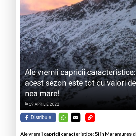
TRĂITĂ PRIN CÂNTEC
„Iancu de Hunedoar
Muzeul Județean d
Psiholog psihoterap
iar cealaltă merge
Andreea-Mihaela Dun
Atelier de lucru man
Ale vremii capricii caracteristic
acest sezon este tot cu valori de
nea mare!
19 APRILIE 2022
Distribuie
Ale vremii capricii caracteristice: Și în Maramureș d