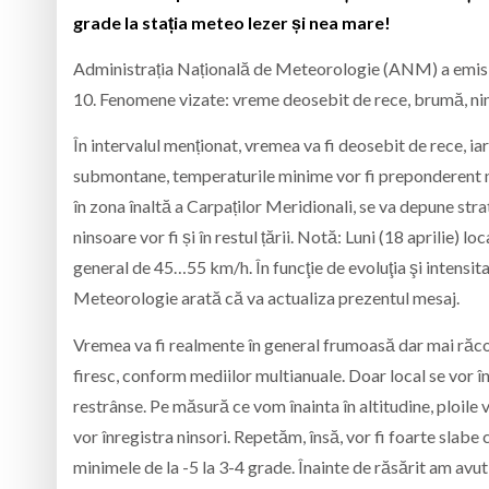
grade la stația meteo Iezer și nea mare!
Administrația Națională de Meteorologie (ANM) a emis o i
10. Fenomene vizate: vreme deosebit de rece, brumă, nin
În intervalul menționat, vremea va fi deosebit de rece, iar 
submontane, temperaturile minime vor fi preponderent n
în zona înaltă a Carpaților Meridionali, se va depune stra
ninsoare vor fi și în restul țării. Notă: Luni (18 aprilie) lo
general de 45…55 km/h. În funcţie de evoluţia şi intens
Meteorologie arată că va actualiza prezentul mesaj.
Vremea va fi realmente în general frumoasă dar mai răcoro
firesc, conform mediilor multianuale. Doar local se vor în
restrânse. Pe măsură ce vom înainta în altitudine, ploile v
vor înregistra ninsori. Repetăm, însă, vor fi foarte slabe 
minimele de la -5 la 3-4 grade. Înainte de răsărit am avut