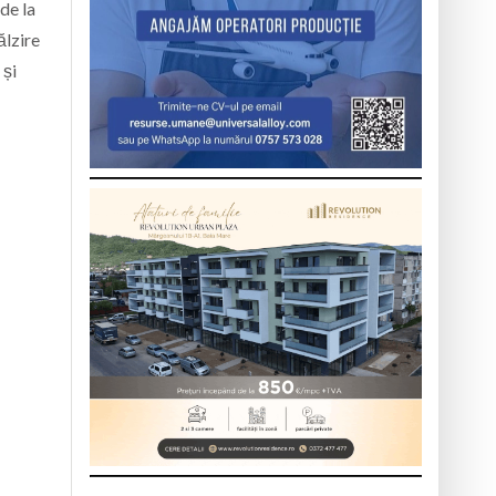
de la
ălzire
 și