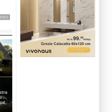
METEO
n
ii
stria
 o
sat