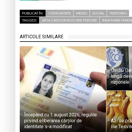
PUBLICAT ÎN:
COMUNITATE
MEDIU
SOCIAL
TERITORIU
TAGGED:
ARTA CADOURI BUCURIE FERICIRE
BAIA MARE MARA
ARTICOLE SIMILARE
Ovidiu Oa
lungă deven
naționale
Începând cu 1 august 2026, regulile
privind eliberarea cărților de
Azi se pră
identitate s-a modificat
Ilie Tesvi