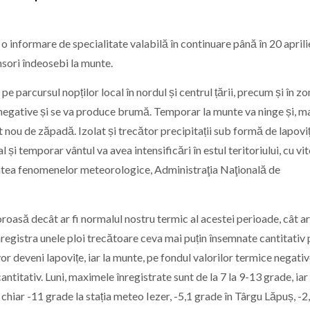
nformare de specialitate valabilă în continuare până în 20 aprili
sori îndeosebi la munte.
pe parcursul nopților local în nordul și centrul țării, precum și în zo
egative și se va produce brumă. Temporar la munte va ninge și, ma
t nou de zăpadă. Izolat și trecător precipitații sub formă de lapoviț
cal și temporar vântul va avea intensificări în estul teritoriului, cu vi
itatea fenomenelor meteorologice, Administraţia Naţională de
asă decât ar fi normalul nostru termic al acestei perioade, cât ar 
registra unele ploi trecătoare ceva mai puțin însemnate cantitativ p
or deveni lapovițe, iar la munte, pe fondul valorilor termice negativ
cantitativ. Luni, maximele înregistrate sunt de la 7 la 9-13 grade, iar
 chiar -11 grade la stația meteo Iezer, -5,1 grade în Târgu Lăpuș, -2