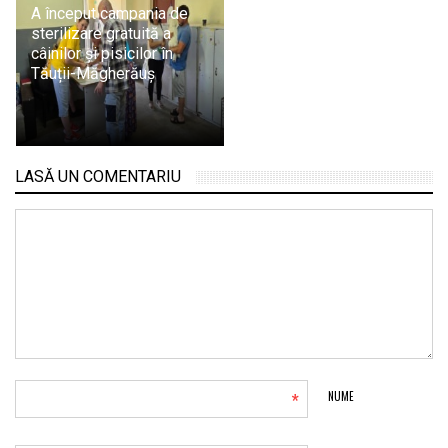
A început campania de
sterilizare gratuită a
câinilor și pisicilor în
Tăuții-Măgherăuș
LASĂ UN COMENTARIU
*
NUME