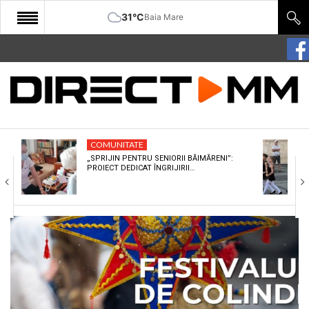
31°C
Baia Mare
START
COMUNITATE
EDITORIAL
COMUNITATE
CULTURA
„SPRIJIN PENTRU SENIORII BĂIMĂRENI”:
PROIECT DEDICAT ÎNGRIJIRII…
ECONOMIE
SANATATE
SPORT
SPECIAL
POLITIC