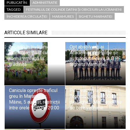
PUBLICAT ÎN:
ADMINISTRATIE
TAGGED:
FESTIVALUL DE COLINDE DATINI ȘI OBICEIURI LA UCRAINENI
ÎNCHIDEREA CIRCULAȚIEI
MARAMURES
SIGHETU MARMATIEI
ARTICOLE SIMILARE
Angajări în învățământul
Opt absolvenți ai
băimărean: post cu
Academiei de Poliție și-
normă întreagă la
au început cariera la ITPF
grădiniță
Sighetu Marmației
Canicula oprește traficul
Post vacant la Liceul
greu în Maramureș.
Teoretic „Leowey Klara”
Mâine, 5 august, restricții
din Sighetu Marmației. Nu
între orele 12:00 și 20:00
se cere vechime