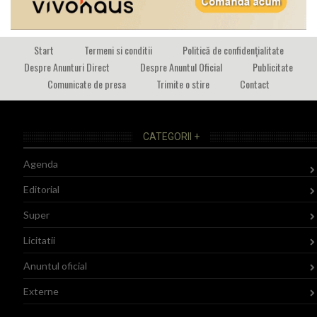
Start
Termeni si conditii
Politică de confidențialitate
Despre Anunturi Direct
Despre Anuntul Oficial
Publicitate
Comunicate de presa
Trimite o stire
Contact
CATEGORII +
Agenda
Editorial
Super
Licitatii
Anuntul oficial
Externe