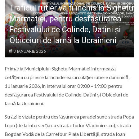
LIFE
Traficul rutier va fi închis la Sighetu
Marmației, pentru desfășurarea
Festivalului de Colinde, Datini și
Obiceiuri de Iarnă la Ucrainieni
8 IANUARIE 2026
Primăria Municipiului Sighetu Marmației informează
cetățenii cu privire la închiderea circulației rutiere duminică,
11 ianuarie 2026, în intervalul orar 09:00 – 19:00, pentru
desfăşurarea Festivalului de Colinde, Datini și Obiceiuri de
Iarnă la Ucrainieni.
Străzile vizate pentru desfășurarea paradei sunt: strada Popa
Lupu (de la intersecția cu strada Tudor Vladimirescu); strada
Bogdan Vodă de la Carrefour, Piața Libertății, strada Ioan