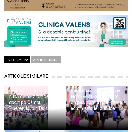
PUBLICAT ÎN:
ADMINISTRATIE
ARTICOLE SIMILARE
Urmează o duminică
Caravana Cloud Regional
plină de muzică, dans și
Nord-Vest în Baia Mare:
sport pe Câmpul
Un pas spre digitalizarea
Tineretului din Baia Mare
administrației publice