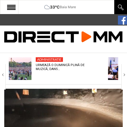
33°C
Baia Mare
START
COMUNITATE
EDITORIAL
ADMINISTRATIE
CULTURA
URMEAZĂ O DUMINICĂ PLINĂ DE
MUZICĂ, DANS…
ECONOMIE
SANATATE
SPORT
SPECIAL
POLITIC