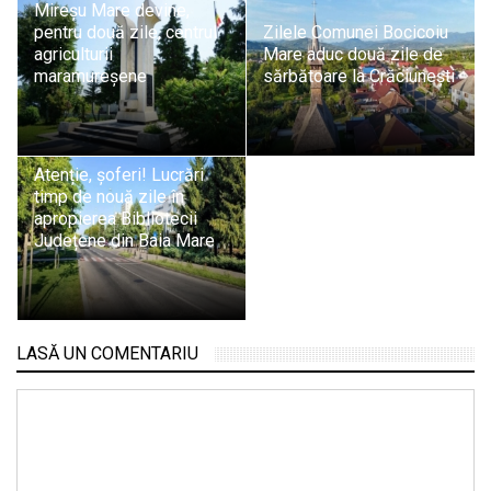
Mireșu Mare devine,
pentru două zile, centrul
Zilele Comunei Bocicoiu
agriculturii
Mare aduc două zile de
maramureșene
sărbătoare la Crăciunești
Atenție, șoferi! Lucrări
timp de nouă zile în
apropierea Bibliotecii
Județene din Baia Mare
LASĂ UN COMENTARIU