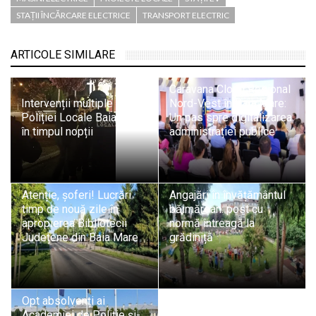
STAȚII ÎNCĂRCARE ELECTRICE
TRANSPORT ELECTRIC
ARTICOLE SIMILARE
Caravana Cloud Regional
Intervenții multiple ale
Nord-Vest în Baia Mare:
Poliției Locale Baia Mare
Un pas spre digitalizarea
în timpul nopții
administrației publice
Atenție, șoferi! Lucrări
Angajări în învățământul
timp de nouă zile în
băimărean: post cu
apropierea Bibliotecii
normă întreagă la
Județene din Baia Mare
grădiniță
Opt absolvenți ai
Academiei de Poliție și-