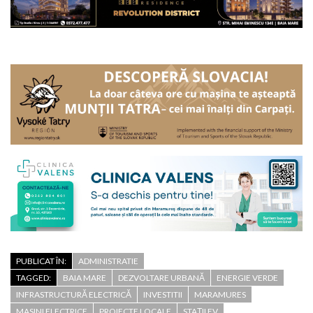
PUBLICAT ÎN:
ADMINISTRATIE
TAGGED:
BAIA MARE
DEZVOLTARE URBANĂ
ENERGIE VERDE
INFRASTRUCTURĂ ELECTRICĂ
INVESTITII
MARAMURES
MASINI ELECTRICE
PROIECTE LOCALE
STAȚII EV