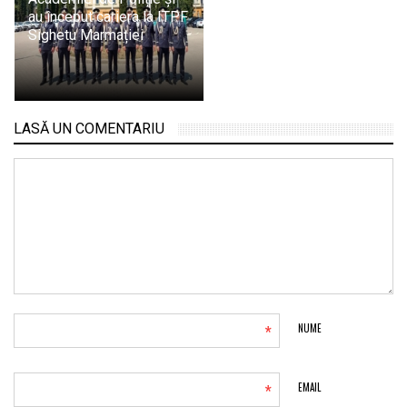
au început cariera la ITPF
Sighetu Marmației
LASĂ UN COMENTARIU
*
NUME
*
EMAIL