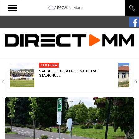
19°C
Baia Mare
START
COMUNITATE
EDITORIAL
CULTURA
CULTURA
9 AUGUST 1953, A FOST INAUGURAT
STADIONUL…
ECONOMIE
SANATATE
SPORT
SPECIAL
POLITIC