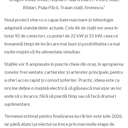
Noul proiect vine cu o capacitate mai mare și tehnologie
adaptată standardelor actuale. Cele 46 de stații vor avea în
total 92 de conectori, cu puteri de 22 kW și 55 kW, ceea ce
înseamnă timpi de încărcare mai buni și posibilitatea ca mai
multe mașini să fie alimentate simultan.
Stațiile vor fi amplasate în puncte cheie din oraș, în apropierea
zonelor frecventate, cartierelor și arterelor principale, pentru
a oferi acces rapid și comod șoferilor. Practic, ideea este ca
oricine deține o mașină electrică să găsească mai ușor un loc
unde să o încarce, fără să piardă timp sau să facă drumuri
suplimentare.
Termenul estimat pentru finalizarea lucrărilor este iulie 2026,
iar până atunci proiectul va trece prin mai multe etape de