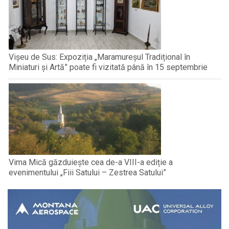
Vișeu de Sus: Expoziția „Maramureșul Tradițional în
Miniaturi și Artă” poate fi vizitată până în 15 septembrie
Vima Mică găzduiește cea de-a VIII-a ediție a
evenimentului „Fiii Satului – Zestrea Satului”