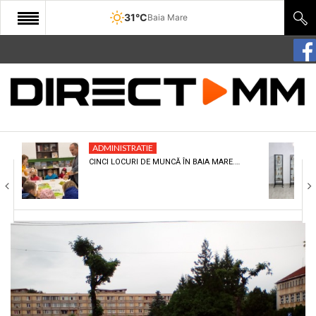
31°C
Baia Mare
START
COMUNITATE
EDITORIAL
ADMINISTRATIE
CULTURA
CINCI LOCURI DE MUNCĂ ÎN BAIA MARE.…
ECONOMIE
SANATATE
SPORT
SPECIAL
POLITIC