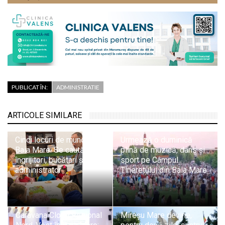
PUBLICAT ÎN:
ADMINISTRATIE
ARTICOLE SIMILARE
Cinci locuri de muncă în
Urmează o duminică
Baia Mare. Se caută
plină de muzică, dans și
îngrijitori, bucătari și
sport pe Câmpul
administrator
Tineretului din Baia Mare
Caravana Cloud Regional
Mireșu Mare devine,