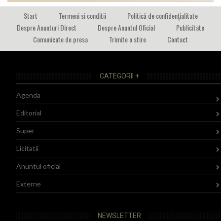
Start
Termeni si conditii
Politică de confidențialitate
Despre Anunturi Direct
Despre Anuntul Oficial
Publicitate
Comunicate de presa
Trimite o stire
Contact
CATEGORII +
Agenda
Editorial
Super
Licitatii
Anuntul oficial
Externe
NEWSLETTER