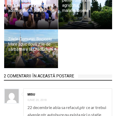
Nord-Vest în Baia Mare:
pentru două zile, centrul
Un pas spre digitalizarea
agriculturii
administrației publice
maramureșene
Zilele Comunei Bocicoiu
Mare aduc două zile de
sărbătoare la Crăciunești
2 COMENTARII ÎN ACEASTĂ POSTARE
MISU
IUNIE 20, 2018
22 decembrie abia sa refacut,ptr ce ar trebui
alveole ptr autobuze,nu exista nici o statie