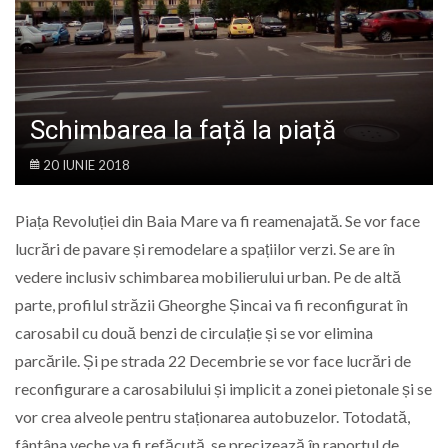
LIFE
Schimbarea la față la piață
20 IUNIE 2018
Piața Revoluției din Baia Mare va fi reamenajată. Se vor face
lucrări de pavare și remodelare a spațiilor verzi. Se are în
vedere inclusiv schimbarea mobilierului urban. Pe de altă
parte, profilul străzii Gheorghe Șincai va fi reconfigurat în
carosabil cu două benzi de circulație și se vor elimina
parcările. Și pe strada 22 Decembrie se vor face lucrări de
reconfigurare a carosabilului și implicit a zonei pietonale și se
vor crea alveole pentru staționarea autobuzelor. Totodată,
fântâna veche va fi refăcută, se precizează în raportul de