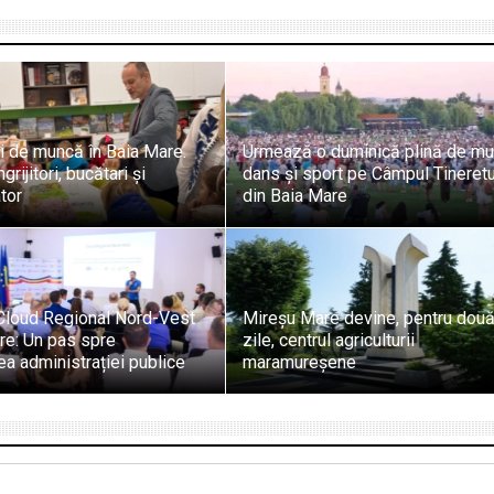
ri de muncă în Baia Mare.
Urmează o duminică plină de mu
grijitori, bucătari și
dans și sport pe Câmpul Tineretu
tor
din Baia Mare
Cloud Regional Nord-Vest
Mireșu Mare devine, pentru dou
re: Un pas spre
zile, centrul agriculturii
rea administrației publice
maramureșene