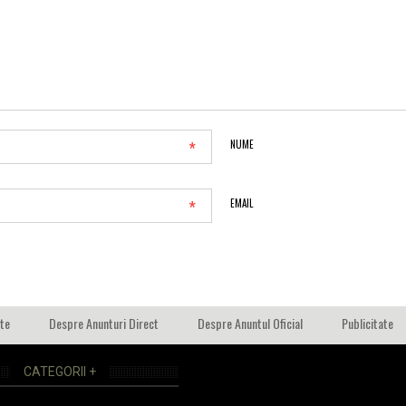
*
NUME
*
EMAIL
ate
Despre Anunturi Direct
Despre Anuntul Oficial
Publicitate
CATEGORII +