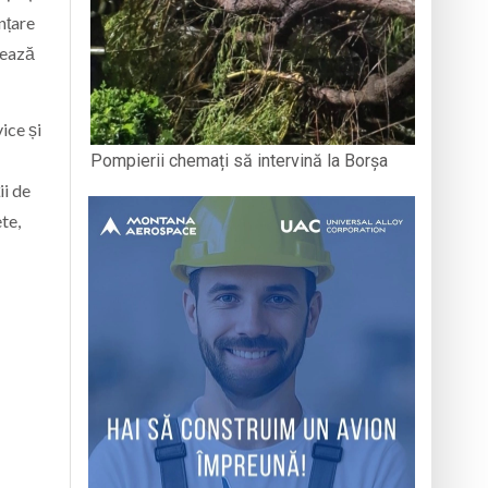
nțare
mează
ice și
Pompierii chemați să intervină la Borșa
ii de
te,