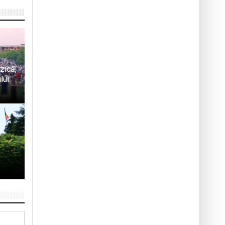
zică,
lui
ă