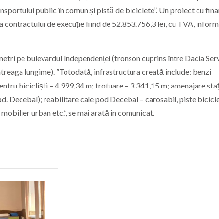
nsportului public în comun și pistă de biciclete”. Un proiect cu fina
contractului de execuție fiind de 52.853.756,3 lei, cu TVA, infor
etri pe bulevardul Independenței (tronson cuprins între Dacia Serv
treaga lungime). ”Totodată, infrastructura creată include: benzi
entru bicicliști – 4.999,34 m; trotuare – 3.341,15 m; amenajare staț
bd. Decebal); reabilitare cale pod Decebal – carosabil, piste bicicle
, mobilier urban etc.”, se mai arată în comunicat.