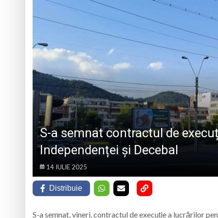
TRĂITĂ PRIN CÂNTEC
„Iancu de Hunedoar
Muzeul Județean d
Psiholog psihoterap
iar cealaltă merge
Andreea-Mihaela Dun
Atelier de lucru man
S-a semnat contractul de execu
Independenței și Decebal
14 IULIE 2025
Distribuie
S-a semnat, vineri, contractul de execuție a lucrărilor p