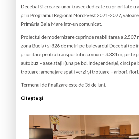
Decebal și crearea unor trasee dedicate cu prioritate tra
prin Programul Regional Nord-Vest 2021-2027, valoarea 
Primăria Baia Mare într-un comunicat.
Proiectul de modernizare cuprinde reabilitarea a 2.507 m
zona Buclă) și 826 de metri pe bulevardul Decebal (pe în
prioritare pentru transportul în comun – 3.334 m; piste p
autobuz – șase stații (una pe bd. Independenței, cinci pe 
trotuare; amenajare spații verzi și trotuare – arbori, flori
Termenul de finalizare este de 36 de luni.
Citește și