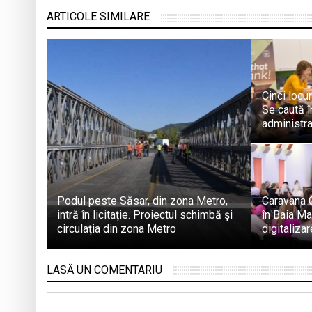
ARTICOLE SIMILARE
Cinci locu
Se caută în
administra
Podul peste Săsar, din zona Metro,
Caravana 
intră în licitație. Proiectul schimbă și
în Baia Ma
circulația din zona Metro
digitaliza
LASĂ UN COMENTARIU