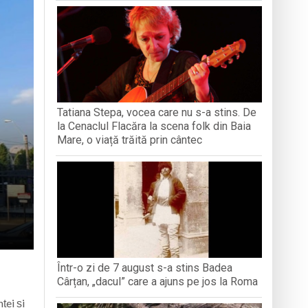
iment dedicat marelui voievod, la
ași stres, iar una dezvoltă anxietate,
opere orașul dintr-o perspectivă diferită
Tatiana Stepa, vocea care nu s-a stins. De
ați propriul talisman „prinzător de vise”
la Cenaclul Flacăra la scena folk din Baia
Mare, o viață trăită prin cântec
Într-o zi de 7 august s-a stins Badea
Cârțan, „dacul” care a ajuns pe jos la Roma
ței și