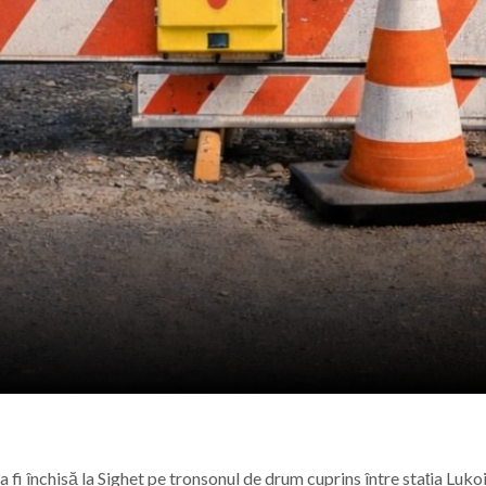
MARMAȚIEI
e cea de-a VIII-a ediție a evenimentului „Fiii Satului – Z
Mănăstirii Botiza: „Aici se păstrează cu sfințenie portul, gra
ele artist Dumitru Fărcaș a trecut la cele veșnice
bilit la Costinești. Românii i-au întrecut pe americani la 
a fi închisă la Sighet pe tronsonul de drum cuprins între stația Lukoi