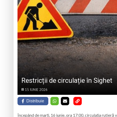
VULNERABILE DIN BAIA MARE
Vima Mică găzduieșt
PS Iustin la hramul 
Opt ani de când mar
Record Guinness sta
Restricții de circulație în Sighet
15 IUNIE 2026
Distribuie
Începând de marți, 16 iunie, ora 17:00, circulația rutieră v