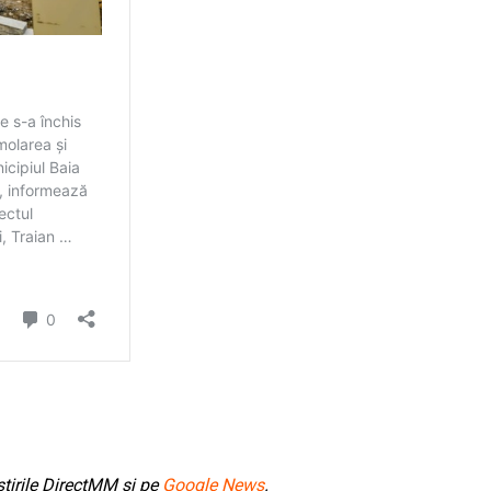
tirile DirectMM și pe
Google News
.