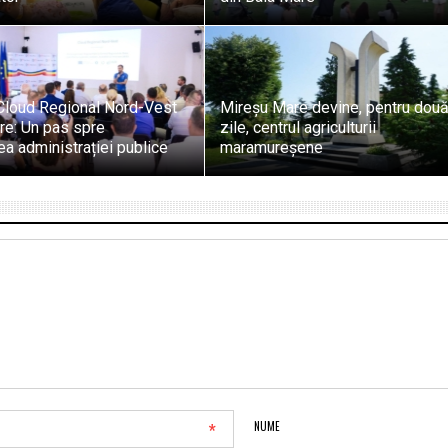
Cloud Regional Nord-Vest
Mireșu Mare devine, pentru dou
re: Un pas spre
zile, centrul agriculturii
rea administrației publice
maramureșene
*
NUME