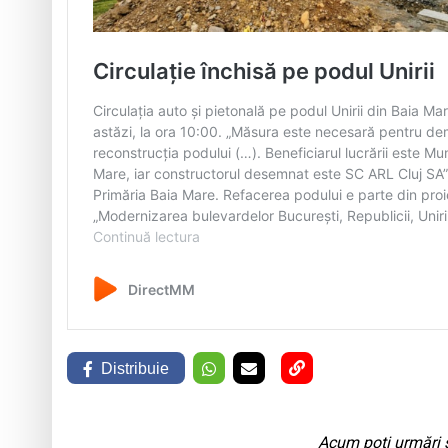
Distribuie
Acum poți urmări ș