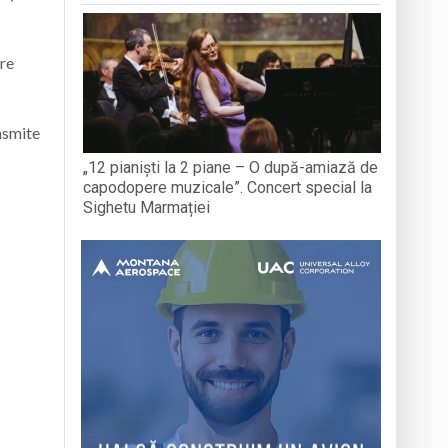
are
ansmite
„12 pianiști la 2 piane – O după-amiază de
capodopere muzicale”. Concert special la
Sighetu Marmației