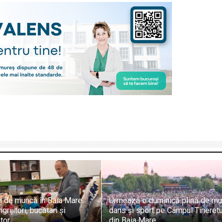
ri de muncă în Baia Mare.
Urmează o duminică plină de mu
grijitori, bucătari și
dans și sport pe Câmpul Tineretu
tor
din Baia Mare