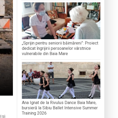
PÂNĂ ÎN 
estrea Satului”
iul, tradiția și credința”
„Sprijin pentru seniorii băimăreni”: Proiect
aripioare
dedicat îngrijirii persoanelor vârstnice
vulnerabile din Baia Mare
Ana Ignat de la Rivulus Dance Baia Mare,
bursieră la Sibiu Ballet Intensive Summer
Training 2026
l și