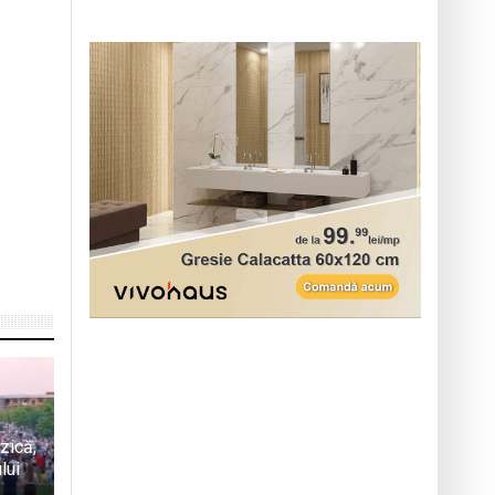
zică,
lui