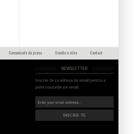
Comunicate de presa
Trimite o stire
Contact
NEWSLETTER
Inscrie-te cu adresa de email pentru a
primi noutatile pe email.