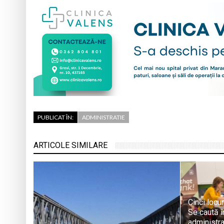
PUBLICAT ÎN:
ADMINISTRATIE
ARTICOLE SIMILARE
Cinci locu
Se caută în
administra