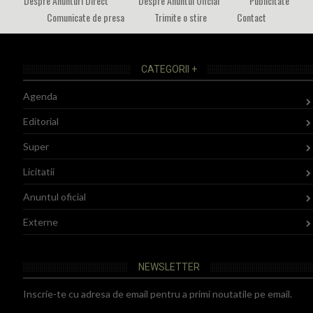
Despre Anunturi Direct
Despre Anuntul Oficial
Publicitate
Comunicate de presa
Trimite o stire
Contact
CATEGORII +
Agenda
Editorial
Super
Licitatii
Anuntul oficial
Externe
NEWSLETTER
Inscrie-te cu adresa de email pentru a primi noutatile pe email.