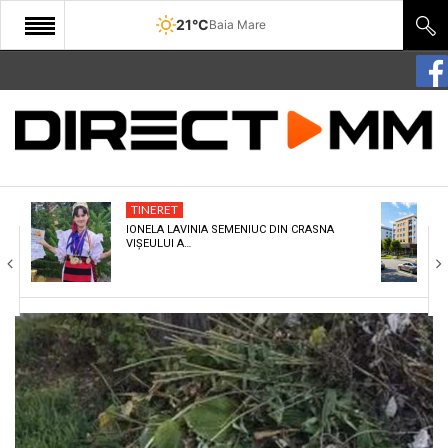
21°C
Baia Mare
START
COMUNITATE
EDITORIAL
TINERET
CULTURA
IONELA LAVINIA SEMENIUC DIN CRASNA
VIȘEULUI A…
ECONOMIE
SANATATE
SPORT
SPECIAL
POLITIC