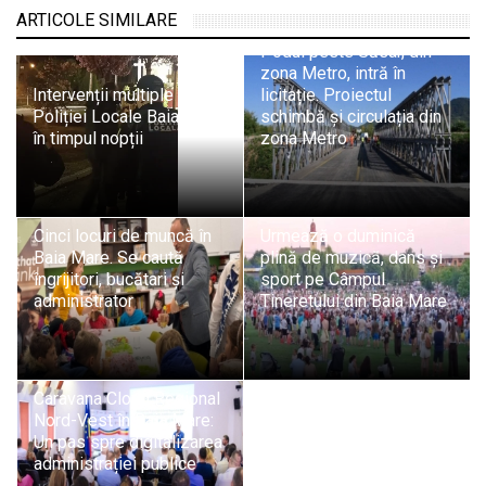
ARTICOLE SIMILARE
Podul peste Săsar, din
zona Metro, intră în
Intervenții multiple ale
licitație. Proiectul
Poliției Locale Baia Mare
schimbă și circulația din
în timpul nopții
zona Metro
Cinci locuri de muncă în
Urmează o duminică
Baia Mare. Se caută
plină de muzică, dans și
îngrijitori, bucătari și
sport pe Câmpul
administrator
Tineretului din Baia Mare
Caravana Cloud Regional
Nord-Vest în Baia Mare:
Un pas spre digitalizarea
administrației publice