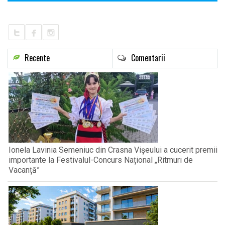
Recente
Comentarii
Ionela Lavinia Semeniuc din Crasna Vișeului a cucerit premii
importante la Festivalul-Concurs Național „Ritmuri de
Vacanță”