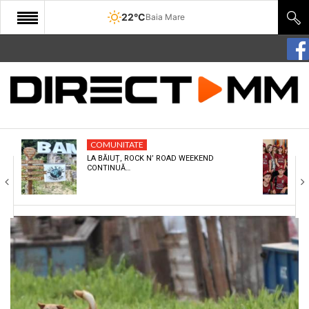
22°C
Baia Mare
START
COMUNITATE
EDITORIAL
COMUNITATE
CULTURA
LA BĂIUȚ, ROCK N’ ROAD WEEKEND
CONTINUĂ…
ECONOMIE
SANATATE
SPORT
SPECIAL
POLITIC