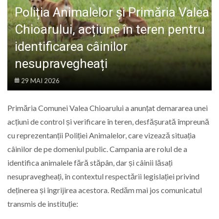
LIFE
Poliția Animalelor și Primăria Valea
Chioarului, acțiune în teren pentru
identificarea câinilor
nesupravegheați
29 MAI 2026
Primăria Comunei Valea Chioarului a anunțat demararea unei
acțiuni de control și verificare în teren, desfășurată împreună
cu reprezentanții Poliției Animalelor, care vizează situația
câinilor de pe domeniul public. Campania are rolul de a
identifica animalele fără stăpân, dar și câinii lăsați
nesupravegheați, în contextul respectării legislației privind
deținerea și îngrijirea acestora. Redăm mai jos comunicatul
transmis de instituție: