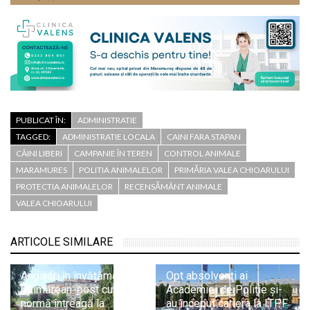
PUBLICAT ÎN:
ADMINISTRATIE
TAGGED:
ADMINISTRATIE LOCALA
CAINI FARA STAPAN
CÂINI LIBERI
CAMPANIE ÎN TEREN
CONTROL ANIMALE
MARAMURES
POLITIA ANIMALELOR
PRIMĂRIA VALEA CHIOARULUI
PROTECTIA ANIMALELOR
RECENSĂMÂNT ANIMALE
VALEA CHIOARULUI
ARTICOLE SIMILARE
Angajări în învățământul
Opt absolvenți ai
băimărean: post cu
Academiei de Poliție și-
normă întreagă la
au început cariera la ITPF