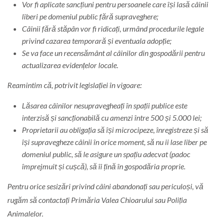
Vor fi aplicate sancțiuni pentru persoanele care își lasă câinii
liberi pe domeniul public fără supraveghere;
Câinii fără stăpân vor fi ridicați, urmând procedurile legale
privind cazarea temporară și eventuala adopție;
Se va face un recensământ al câinilor din gospodării pentru
actualizarea evidențelor locale.
Reamintim că, potrivit legislației în vigoare:
Lăsarea câinilor nesupravegheați în spații publice este
interzisă și sancționabilă cu amenzi între 500 și 5.000 lei;
Proprietarii au obligația să își microcipeze, înregistreze și să
își supravegheze câinii în orice moment, să nu ii lase liber pe
domeniul public, să le asigure un spațiu adecvat (padoc
împrejmuit și cușcă), să îi țină în gospodăria proprie.
Pentru orice sesizări privind câini abandonați sau periculoși, vă
rugăm să contactați Primăria Valea Chioarului sau Poliția
Animalelor.