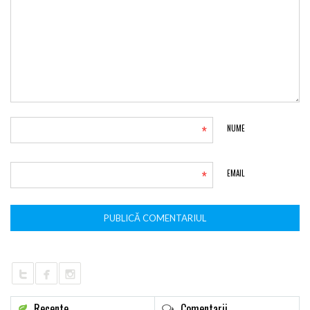
*
NUME
*
EMAIL
Recente
Comentarii