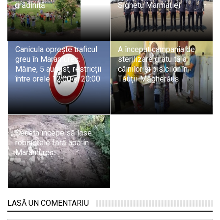
grădiniță
Sighetu Marmației
Canicula oprește traficul
A început campania de
greu în Maramureș.
sterilizare gratuită a
Mâine, 5 august, restricții
câinilor și pisicilor în
între orele 12:00 și 20:00
Tăuții-Măgherăuș
Seceta începe să lase
robinetele fără apă în
Maramureș
LASĂ UN COMENTARIU