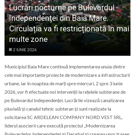
LIFE
Lucrări nocturne pe Bulevardul
Independenței din Baia Mare.
Circulația va fi restricționată în mai
multe zone
2 IUNIE 2026
Municipiul Baia Mare continuă implementarea unuia dintre
cele mai importante proiecte de modernizare a infrastructurii
urbane, iar în noaptea de marți spre miercuri, 2 spre 3 iunie
2026, vor fi efectuate noi intervenții la rețelele subterane de
pe Bulevardul Independenței. Lucrările vizează canalizarea
pluvială și canalul tehnic subteran și sunt realizate la
solicitarea SC ARDELEAN COMPANY NORD VEST SRL,
liderul asocierii care execută proiectul „Modernizarea
Bulevardelor Independenței și Decebal și crearea unor trasee