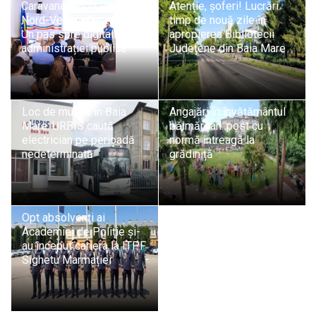
Caravana Cloud Regional
Atenție, șoferi! Lucrări
Nord-Vest în Baia Mare:
timp de nouă zile în
Un pas spre digitalizarea
apropierea Bibliotecii
administrației publice
Județene din Baia Mare
Loc de muncă în Baia
Angajări în învățământul
Mare: URBIS caută
băimărean: post cu
electrician pe perioadă
normă întreagă la
nedeterminată
grădiniță
Opt absolvenți ai
Academiei de Poliție și-
au început cariera la ITPF
Sighetu Marmației