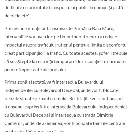
dedicate cu prioritate transportului public în comun și pistă
de biciclete”.
Potrivit informațiilor transmise de Primăria Baia Mare,
intervențiile vor avea loc pe timpul nopții pentru a reduce
impactul asupra traficului rutier și pentru a limita disconfortul
creat participanților la trafic. Cu toate acestea, șoferii trebuie
să se aștepte la restricții temporare de circulație în mai multe
puncte importante ale orașului.
Prima zonă afectată va fi intersecția Bulevardului
Independenței cu Bulevardul Decebal, unde vor fi blocate
benzile situate pe axul drumului. Restricțiile vor continua pe
tronsonul cuprins între intersecția Bulevardului Independenței
cu Bulevardul Decebal și intersecția cu strada Dimitrie
Cantemir, unde, de asemenea, vor fi ocupate benzile centrale
pentru desfășurarea lucrărilor.