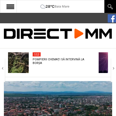
28°C
Baia Mare
START
COMUNITATE
EDITORIAL
112
CULTURA
POMPIERII CHEMAȚI SĂ INTERVINĂ LA
BORȘA
ECONOMIE
SANATATE
SPORT
SPECIAL
POLITIC