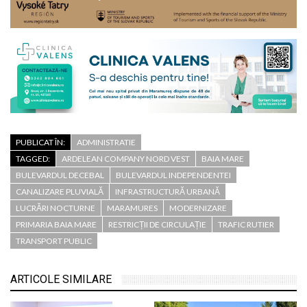
PUBLICAT ÎN:
ADMINISTRATIE
TAGGED:
ARDELEAN COMPANY NORD VEST
BAIA MARE
BULEVARDUL DECEBAL
BULEVARDUL INDEPENDENTEI
CANALIZARE PLUVIALĂ
INFRASTRUCTURĂ URBANĂ
LUCRĂRI NOCTURNE
MARAMURES
MODERNIZARE
PRIMARIA BAIA MARE
RESTRICȚII DE CIRCULAȚIE
TRAFIC RUTIER
TRANSPORT PUBLIC
ARTICOLE SIMILARE