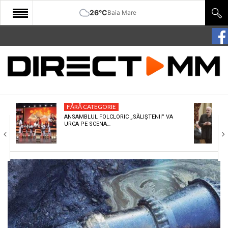
26°C
Baia Mare
START
COMUNITATE
EDITORIAL
FĂRĂ CATEGORIE
CULTURA
ANSAMBLUL FOLCLORIC „SĂLIȘTENII” VA
URCA PE SCENA…
ECONOMIE
SANATATE
SPORT
SPECIAL
POLITIC