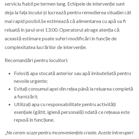
serviciu fiabil pe termen lung. Echipele de intervenție sunt
deja la fața locului și lucrează pentru remedierea situației cât
mai rapid posibil.Se estimează că alimentarea cu apă va fi
reluată în jurul orei 13:00. Operatorul atrage atenția că
această estimare poate suferi modificări în funcție de
complexitatea lucrărilor de intervenție.
Recomandări pentru locuitori:
Folosiți apa stocată anterior sau apă îmbuteliată pentru
nevoile urgente;
Evitați consumul apei din rețea până la reluarea completă
a furnizării;
Utilizați apa cu responsabilitate pentru activități
esențiale (gătit, igienă personală) odată ce rețeaua este
repusă în funcțiune.
„
Ne cerem scuze pentru inconveniențele create. Aceste întreruperi