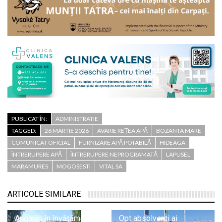
PUBLICAT ÎN:
ADMINISTRATIE
TAGGED:
26 MARTIE 2026
AVARIE REȚEA APĂ
BOZANTA MARE
COMUNICAT OFICIAL
FURNIZARE APĂ POTABILĂ
HIDEAGA
ÎNTRERUPERE APĂ
ÎNTRERUPERE NEPROGRAMATĂ
LAPUSEL
MARAMURES
MOGOSESTI
VITAL SA
ARTICOLE SIMILARE
Angajări în învățământul
Opt absolvenți ai