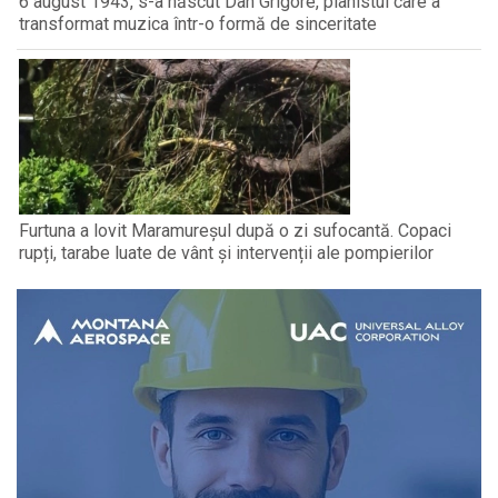
6 august 1943, s-a născut Dan Grigore, pianistul care a
transformat muzica într-o formă de sinceritate
Furtuna a lovit Maramureșul după o zi sufocantă. Copaci
rupți, tarabe luate de vânt și intervenții ale pompierilor