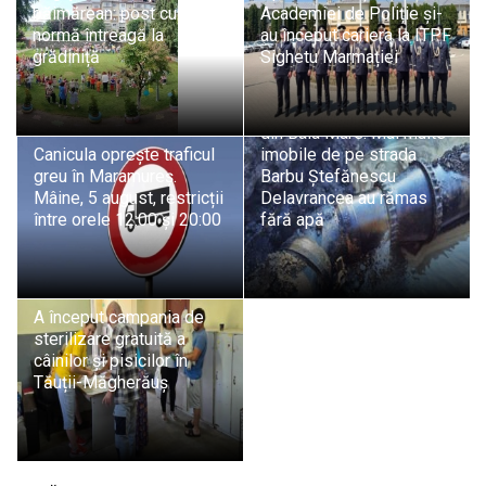
băimărean: post cu
Academiei de Poliție și-
normă întreagă la
au început cariera la ITPF
grădiniță
Sighetu Marmației
Avarie la rețeaua de apă
din Baia Mare. Mai multe
Canicula oprește traficul
imobile de pe strada
greu în Maramureș.
Barbu Ștefănescu
Mâine, 5 august, restricții
Delavrancea au rămas
între orele 12:00 și 20:00
fără apă
A început campania de
sterilizare gratuită a
câinilor și pisicilor în
Tăuții-Măgherăuș