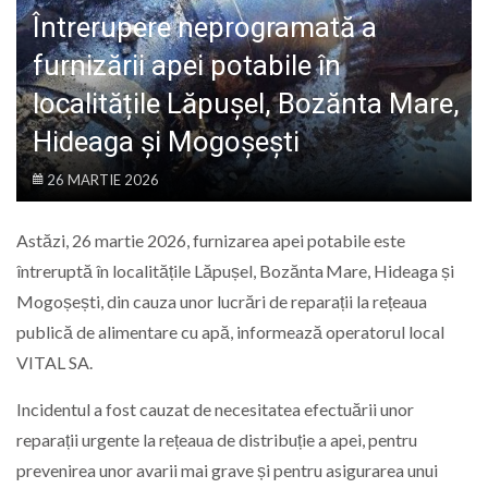
LIFE
Întrerupere neprogramată a
furnizării apei potabile în
localitățile Lăpușel, Bozănta Mare,
Hideaga și Mogoșești
26 MARTIE 2026
Astăzi, 26 martie 2026, furnizarea apei potabile este
întreruptă în localitățile Lăpușel, Bozănta Mare, Hideaga și
Mogoșești, din cauza unor lucrări de reparații la rețeaua
publică de alimentare cu apă, informează operatorul local
VITAL SA.
Incidentul a fost cauzat de necesitatea efectuării unor
reparații urgente la rețeaua de distribuție a apei, pentru
prevenirea unor avarii mai grave și pentru asigurarea unui