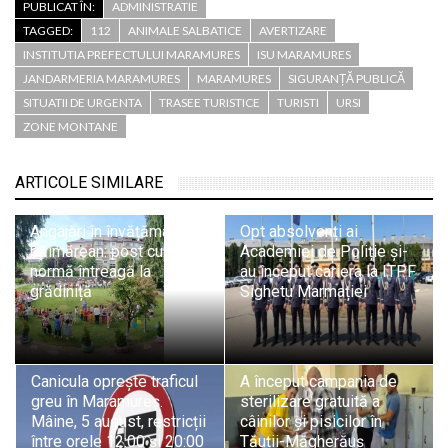
PUBLICAT ÎN:
ADMINISTRATIE
TAGGED:
112
ANIMALE SALBATICE
AVERTIZARE
INSTITUTIA PREFECTULUI MARAMURES
ISU MARAMURES
JANDARMERIA MARAMURES
MARAMURES
SIGURANȚĂ PUBLICĂ
SITUATII DE URGENTA
TRASEE TURISTICE
TURISTI
URSI
ZONE MONTANE
ARTICOLE SIMILARE
Angajări în învățământul
Opt absolvenți ai
băimărean: post cu
Academiei de Poliție și-
normă întreagă la
au început cariera la ITPF
grădiniță
Sighetu Marmației
Canicula oprește traficul
A început campania de
greu în Maramureș.
sterilizare gratuită a
Mâine, 5 august, restricții
câinilor și pisicilor în
între orele 12:00 și 20:00
Tăuții-Măgherăuș