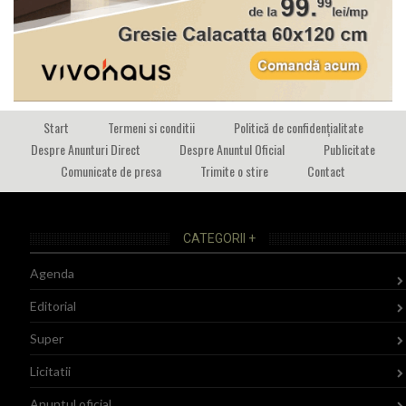
Start
Termeni si conditii
Politică de confidențialitate
Despre Anunturi Direct
Despre Anuntul Oficial
Publicitate
Comunicate de presa
Trimite o stire
Contact
CATEGORII +
Agenda
Editorial
Super
Licitatii
Anuntul oficial