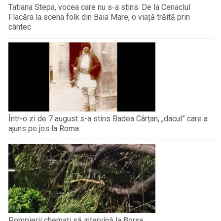
Tatiana Stepa, vocea care nu s-a stins. De la Cenaclul
Flacăra la scena folk din Baia Mare, o viață trăită prin
cântec
Într-o zi de 7 august s-a stins Badea Cârțan, „dacul” care a
ajuns pe jos la Roma
Pompierii chemați să intervină la Borșa