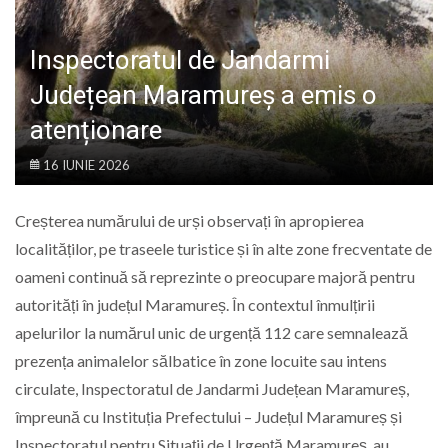
LIFE
Inspectoratul de Jandarmi
Județean Maramureș a emis o
atenționare
16 IUNIE 2026
Creșterea numărului de urși observați în apropierea
localităților, pe traseele turistice și în alte zone frecventate de
oameni continuă să reprezinte o preocupare majoră pentru
autorități în județul Maramureș. În contextul înmulțirii
apelurilor la numărul unic de urgență 112 care semnalează
prezența animalelor sălbatice în zone locuite sau intens
circulate, Inspectoratul de Jandarmi Județean Maramureș,
împreună cu Instituția Prefectului – Județul Maramureș și
Inspectoratul pentru Situații de Urgență Maramureș, au