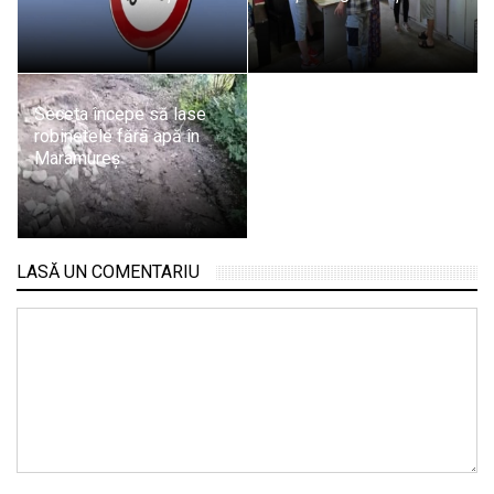
Seceta începe să lase
robinetele fără apă în
Maramureș
LASĂ UN COMENTARIU