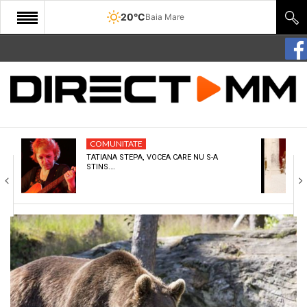
20°C
Baia Mare
START
COMUNITATE
EDITORIAL
COMUNITATE
CULTURA
TATIANA STEPA, VOCEA CARE NU S-A
STINS.…
ECONOMIE
SANATATE
SPORT
SPECIAL
POLITIC