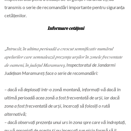
transmis o serie de recomandări importante pentru siguranța
cetățenilor.
𝐈𝐧𝐟𝐨𝐫𝐦𝐚𝐫𝐞 𝐜𝐞𝐭𝐚̆𝐭̦𝐞𝐧𝐢
„
𝐼̂𝑛𝑡𝑟𝑢𝑐𝑎̂𝑡, 𝑖̂𝑛 𝑢𝑙𝑡𝑖𝑚𝑎 𝑝𝑒𝑟𝑖𝑜𝑎𝑑𝑎̆ 𝑎 𝑐𝑟𝑒𝑠𝑐𝑢𝑡 𝑠𝑒𝑚𝑛𝑖𝑓𝑖𝑐𝑎𝑡𝑖𝑣 𝑛𝑢𝑚𝑎̆𝑟𝑢𝑙
𝑎𝑝𝑒𝑙𝑢𝑟𝑖𝑙𝑜𝑟 𝑐𝑎𝑟𝑒 𝑠𝑒𝑚𝑛𝑎𝑙𝑒𝑎𝑧𝑎̆ 𝑝𝑟𝑒𝑧𝑒𝑛𝑡̦𝑎 𝑢𝑟𝑠̦𝑖𝑙𝑜𝑟 𝑖̂𝑛 𝑧𝑜𝑛𝑒𝑙𝑒 𝑓𝑟𝑒𝑐𝑣𝑒𝑛𝑡𝑎𝑡𝑒
𝑑𝑒 𝑜𝑎𝑚𝑒𝑛𝑖, 𝑖̂𝑛 𝑗𝑢𝑑𝑒𝑡̦𝑢𝑙 𝑀𝑎𝑟𝑎𝑚𝑢𝑟𝑒𝑠̦, Inspectoratul de Jandarmi
Județean Maramureș face o serie de recomandări:
– dacă vă deplasați într-o zonă montană, informați-vă dacă în
ultimă perioadă acea zonă a fost frecventată de urși, iar dacă
zona a fost frecventată de urși, încercați să folosiți o rută
alternativă;
– dacă observați prezența unui urs în zona spre care vă îndreptați,
nu vă apropiați de acesta și nu încercați sun nicio formă să îl