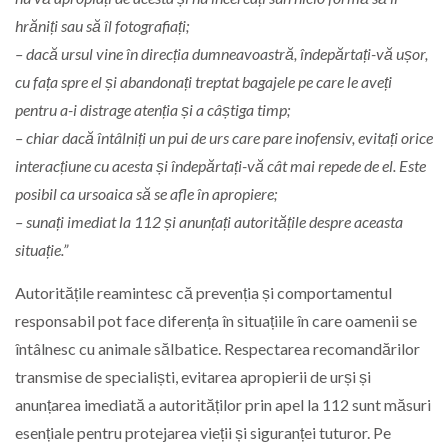
hrăniți sau să îl fotografiați;
– dacă ursul vine în direcția dumneavoastră, îndepărtați-vă ușor,
cu fața spre el și abandonați treptat bagajele pe care le aveți
pentru a-i distrage atenția și a câștiga timp;
– chiar dacă întâlniți un pui de urs care pare inofensiv, evitați orice
interacțiune cu acesta și îndepărtați-vă cât mai repede de el. Este
posibil ca ursoaica să se afle în apropiere;
– sunați imediat la 112 și anunțați autoritățile despre aceasta
situație.”
Autoritățile reamintesc că prevenția și comportamentul
responsabil pot face diferența în situațiile în care oamenii se
întâlnesc cu animale sălbatice. Respectarea recomandărilor
transmise de specialiști, evitarea apropierii de urși și
anunțarea imediată a autorităților prin apel la 112 sunt măsuri
esențiale pentru protejarea vieții și siguranței tuturor. Pe