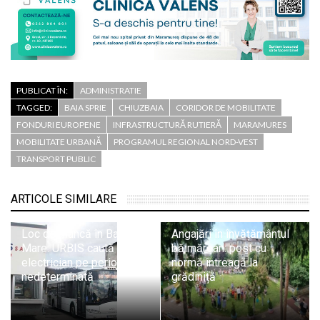
PUBLICAT ÎN:
ADMINISTRATIE
TAGGED:
BAIA SPRIE
CHIUZBAIA
CORIDOR DE MOBILITATE
FONDURI EUROPENE
INFRASTRUCTURĂ RUTIERĂ
MARAMURES
MOBILITATE URBANĂ
PROGRAMUL REGIONAL NORD-VEST
TRANSPORT PUBLIC
ARTICOLE SIMILARE
Loc de muncă în Baia
Angajări în învățământul
Mare: URBIS caută
băimărean: post cu
electrician pe perioadă
normă întreagă la
nedeterminată
grădiniță