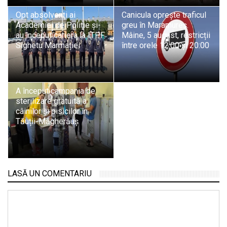
Opt absolvenți ai
Canicula oprește traficul
Academiei de Poliție și-
greu în Maramureș.
au început cariera la ITPF
Mâine, 5 august, restricții
Sighetu Marmației
între orele 12:00 și 20:00
A început campania de
sterilizare gratuită a
câinilor și pisicilor în
Tăuții-Măgherăuș
LASĂ UN COMENTARIU