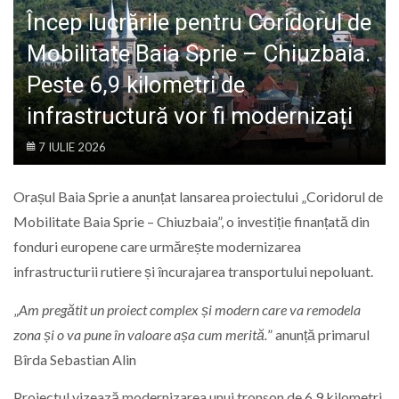
LIFE
Încep lucrările pentru Coridorul de
Mobilitate Baia Sprie – Chiuzbaia.
Peste 6,9 kilometri de
infrastructură vor fi modernizați
7 IULIE 2026
Orașul Baia Sprie a anunțat lansarea proiectului „Coridorul de
Mobilitate Baia Sprie – Chiuzbaia”, o investiție finanțată din
fonduri europene care urmărește modernizarea
infrastructurii rutiere și încurajarea transportului nepoluant.
„
Am pregătit un proiect complex și modern care va remodela
zona și o va pune în valoare așa cum merită.
” anunță primarul
Bîrda Sebastian Alin
Proiectul vizează modernizarea unui tronson de 6,9 kilometri,