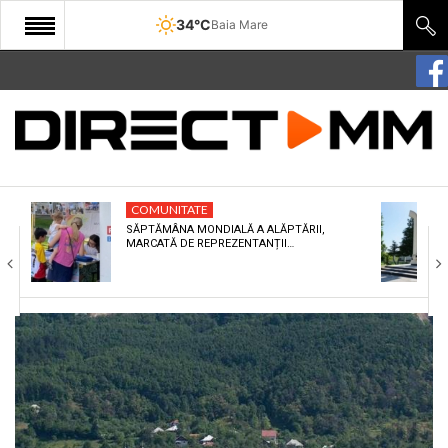
34°C
Baia Mare
START
COMUNITATE
EDITORIAL
COMUNITATE
CULTURA
SĂPTĂMÂNA MONDIALĂ A ALĂPTĂRII,
MARCATĂ DE REPREZENTANȚII…
ECONOMIE
SANATATE
SPORT
SPECIAL
POLITIC