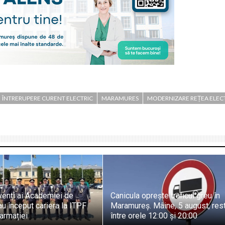
ÎNTRERUPERE CURENT ELECTRIC
MARAMURES
MODERNIZARE REȚEA ELEC
venți ai Academiei de
Canicula oprește traficul greu în
-au început cariera la ITPF
Maramureș. Mâine, 5 august, restr
armației
între orele 12:00 și 20:00