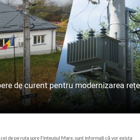
ALE POMPIERILOR
la Baia Mare, la 570 de ani de la moartea lui Iancu de Hu
” se vor desfășura în perioada 14–16 august
lă „Laurențiu Ulici” din Sighet găzduiește o nouă întâlnire 
ie Baia Mare, gazda unui eveniment internațional dedicat p
pere de curent pentru modernizarea rețe
i cei de pe ruta spre Finteușul Mare, sunt informați că vor exista