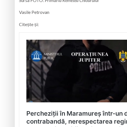
Sursa FOTO:
Primăria Remetea Chioarului
Vasile Petrovan
Citește și: