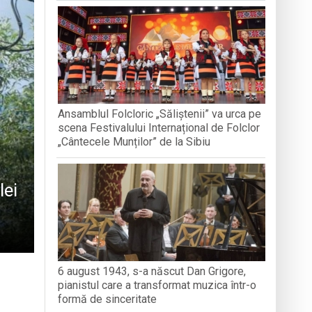
nedoara
a clubului de carte „Legături Literare”
Ansamblul Folcloric „Săliștenii” va urca pe
rieteniei și diversității culturale
scena Festivalului Internațional de Folclor
„Cântecele Munților” de la Sibiu
lei
6 august 1943, s-a născut Dan Grigore,
pianistul care a transformat muzica într-o
formă de sinceritate