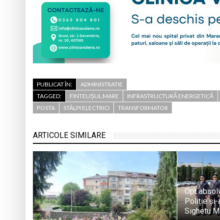
PUBLICAT ÎN:
ADMINISTRATIE
TAGGED:
FINTEUȘUL MARE
INFRASTRUCTURĂ ENERGETICĂ
POSTA
STÂLPI ELECTRICI
TRANSFORMATOR
ARTICOLE SIMILARE
Opt absol
Poliție și
Sighetu M