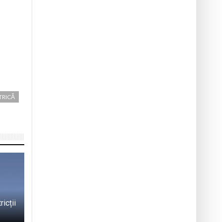
TRICĂ
icții