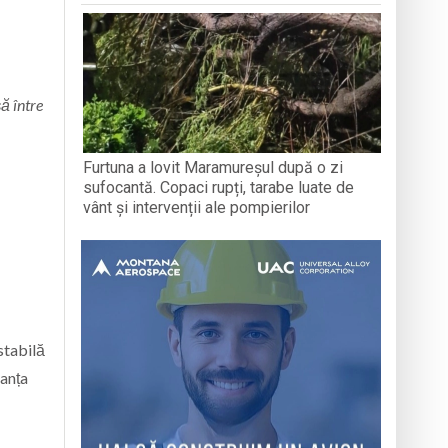
ă între
Furtuna a lovit Maramureșul după o zi
sufocantă. Copaci rupți, tarabe luate de
vânt și intervenții ale pompierilor
stabilă
ranța