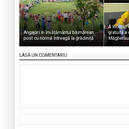
A început 
Angajări în învățământul băimărean:
gratuită a 
post cu normă întreagă la grădiniță
Măgherău
LASĂ UN COMENTARIU