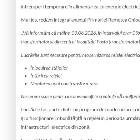
întreruperi temporare în alimentarea cu energie electric
Mai jos, redăm integral anunțul Primăriei Remetea Chioa
„
Vă informăm că mâine, 09.06.2026, în intervalul orar 09:00 
transformatorul din centrul localității Posta (transformator)
Lucrările sunt necesare pentru modernizarea rețelei electrice
Înlocuirea stâlpilor
Întărirea rețelei
Montarea unui nou transformator
Ne cerem scuze pentru inconveniențele create și vă mulțumi
Lucrările fac parte dintr-un program de modernizare a inf
și o funcționare îmbunătățită a rețelei în perioada următ
infrastructurii electrice din zonă.