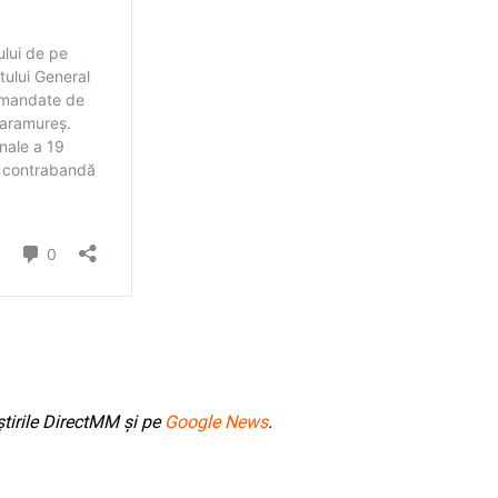
tirile DirectMM și pe
Google News
.