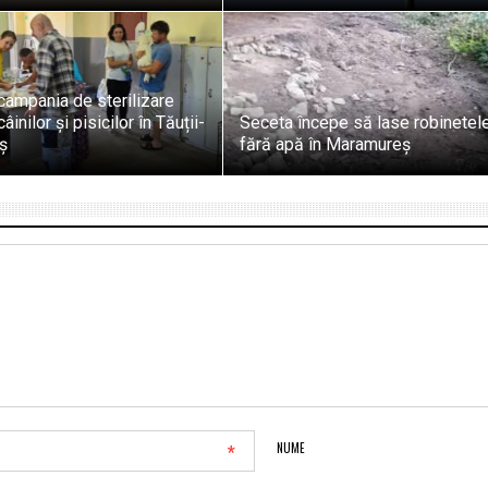
campania de sterilizare
câinilor și pisicilor în Tăuții-
Seceta începe să lase robinetel
ș
fără apă în Maramureș
*
NUME