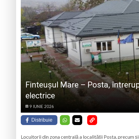
„CÂNTECELE MUNȚILOR” DE LA SIBIU
DE SINCERITATE
Eveniment special 
„Zilele Moiseiului
Biblioteca Municipa
Muzeul de Mineralog
Finteușul Mare – Posta, întreru
electrice
9 IUNIE 2026
Distribuie
Locuitorii din zona centrală a localității Posta, precum ș