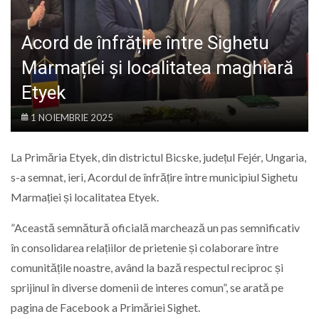
LIFE
Acord de înfrățire între Sighetu
Marmației și localitatea maghiară
Etyek
1 NOIEMBRIE 2025
La Primăria Etyek, din districtul Bicske, județul Fejér, Ungaria,
s-a semnat, ieri, Acordul de înfrățire între municipiul Sighetu
Marmației și localitatea Etyek.
”Această semnătură oficială marchează un pas semnificativ
în consolidarea relațiilor de prietenie și colaborare între
comunitățile noastre, având la bază respectul reciproc și
sprijinul în diverse domenii de interes comun”, se arată pe
pagina de Facebook a Primăriei Sighet.