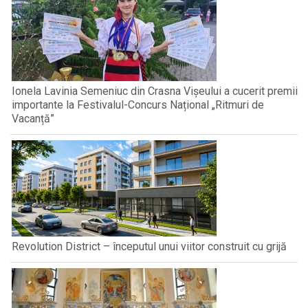
Ionela Lavinia Semeniuc din Crasna Vișeului a cucerit premii
importante la Festivalul-Concurs Național „Ritmuri de
Vacanță”
Revolution District – începutul unui viitor construit cu grijă