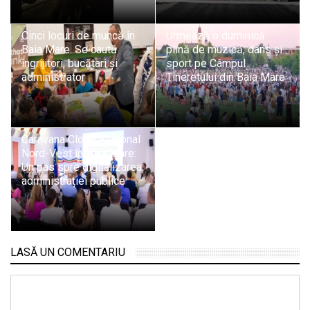
Cinci locuri de muncă în
Urmează o duminică
Baia Mare. Se caută
plină de muzică, dans și
îngrijitori, bucătari și
sport pe Câmpul
administrator
Tineretului din Baia Mare
Caravana Cloud Regional
Nord-Vest în Baia Mare:
Un pas spre digitalizarea
administrației publice
LASĂ UN COMENTARIU