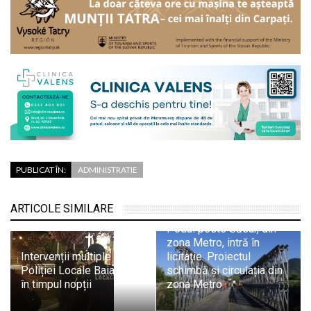
PUBLICAT ÎN:
ADMINISTRATIE
ARTICOLE SIMILARE
Podul peste Săsar, din
zona Metro, intră în
Intervenții multiple ale
licitație. Proiectul
Poliției Locale Baia Mare
schimbă și circulația din
în timpul nopții
zona Metro