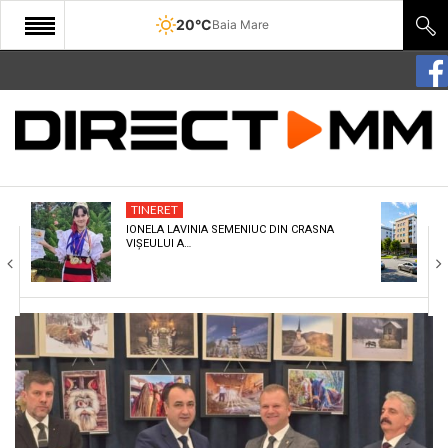
20°C
Baia Mare
START
COMUNITATE
EDITORIAL
TINERET
CULTURA
IONELA LAVINIA SEMENIUC DIN CRASNA
VIȘEULUI A…
ECONOMIE
SANATATE
SPORT
SPECIAL
POLITIC