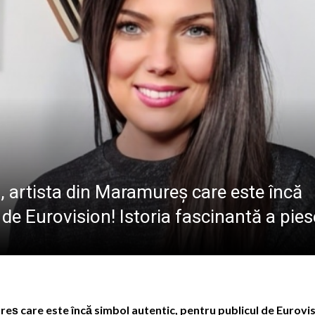
CLUJ-NAPOCA
diție a Festivalului Toamnei la Ungureni
ust s-a născut actorul Mircea Crișan, maramureșean printr
aramureș, sâmbătă 8 august 2026
i sărbătorită în Baia Sprie pe 14-15 august – paradă inter
, artista din Maramureș care este încă
de Eurovision! Istoria fascinantă a piese
reș care este încă simbol autentic, pentru publicul de Eurovi