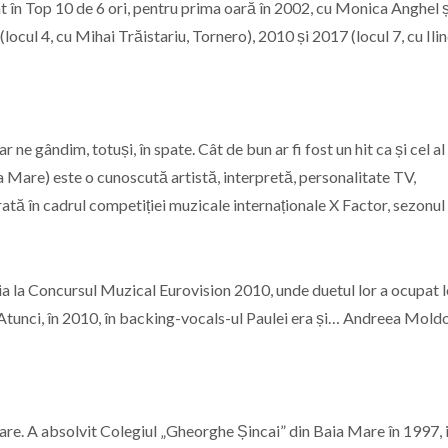
 în Top 10 de 6 ori, pentru prima oară în 2002, cu Monica Anghel ș
locul 4, cu Mihai Trăistariu, Tornero), 2010 și 2017 (locul 7, cu Ili
 ne gândim, totuși, în spate. Cât de bun ar fi fost un hit ca și cel al
a Mare) este o cunoscută artistă, interpretă, personalitate TV,
rată în cadrul competiției muzicale internaționale X Factor, sezonul 
a la Concursul Muzical Eurovision 2010, unde duetul lor a ocupat l
. Atunci, în 2010, în backing-vocals-ul Paulei era și… Andreea Mold
re. A absolvit Colegiul „Gheorghe Șincai” din Baia Mare în 1997, 