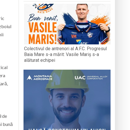
ric
zboiul
ii
Colectivul de antrenori al A.F.C. Progresul
Baia Mare s-a mărit: Vasile Mariș s-a
alăturat echipei
ical
era
țară,
3 de
ai bună