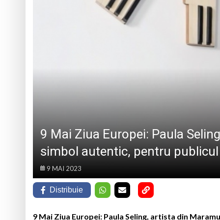
MOMENTE ARTISTICE
Va avea loc prima e
Într-o zi de 8 aug
Prognoza meteo M
Ziua Minerului va f
artistice
9 Mai Ziua Europei: Paula Seling
simbol autentic, pentru publicul 
9 MAI 2023
Distribuie
9 Mai Ziua Europei: Paula Seling, artista din Maramu