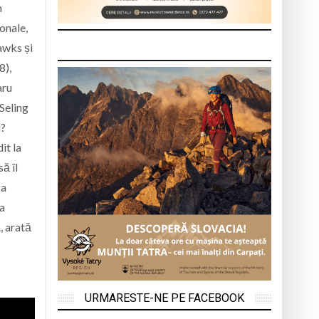
n
sonale,
awks și
8),
aru
Seling
i?
it la
să îl
-a
ca
, arată
URMARESTE-NE PE FACEBOOK