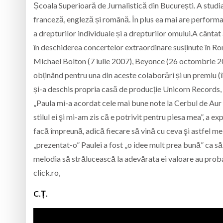
Școala Superioară de Jurnalistică din București. A studiat
franceză, engleză și română. În plus ea mai are performanț
a drepturilor individuale și a drepturilor omului.A cânta
în deschiderea concertelor extraordinare susținute în R
Michael Bolton (7 iulie 2007), Beyonce (26 octombrie 2
obținând pentru una din aceste colaborări și un premiu 
și-a deschis propria casă de producție Unicorn Records, î
„Paula mi-a acordat cele mai bune note la Cerbul de Aur
stilul ei şi mi-am zis că e potrivit pentru piesa mea”, a expl
facă împreună, adică fiecare să vină cu ceva şi astfel me
„prezentat-o” Paulei a fost „o idee mult prea bună” ca să 
melodia să strălucească la adevărata ei valoare au prob
click.ro,
C.Ț.