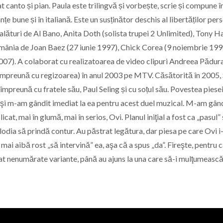
 canto și pian. Paula este trilingvă și vorbește, scrie și compune î
e bune și în italiană. Este un susținător deschis al libertăților per
t alături de Al Bano, Anita Doth (solista trupei 2 Unlimited), Tony H
omânia de Joan Baez (27 iunie 1997), Chick Corea (9 noiembrie 199
007). A colaborat cu realizatoarea de video clipuri Andreea Pădur
(împreună cu regizoarea) în anul 2003 pe MTV. Căsătorită în 2005, 
mpreună cu fratele său, Paul Seling și cu soțul său. Povestea piese
 şi m-am gândit imediat la ea pentru acest duel muzical. M-am gând
icat, mai în glumă, mai în serios, Ovi. Planul iniţial a fost ca „pasul” 
lodia să prindă contur. Au păstrat legătura, dar piesa pe care Ovi i
mai aibă rost „să intervină” ea, aşa că a spus „da”. Fireşte, pentru 
at nenumărate variante, până au ajuns la una care să-i mulţumească