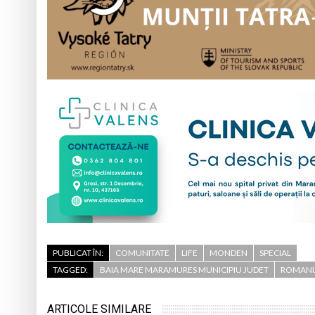
PUBLICAT ÎN:
COMUNITATE
LIFE
MONDEN
SPECIAL
TAGGED:
BAIA MARE MARAMURES MUNICIPIU JUDET
ROMANI
ARTICOLE SIMILARE