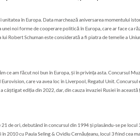
 și unitatea în Europa. Data marchează aniversarea momentului isto
 unei noi forme de cooperare politică în Europa, care ar face ca ră
 lui Robert Schuman este considerată a fi piatra de temelie a Uniun
ăm ce am făcut noi bun în Europa, și în privința asta. Concursul Muz
 Eurovision, care va avea loc în Liverpool, Regatul Unit. Concursul 
câștigat ediția din 2022, dar, din cauza invaziei Rusiei în această 
21 de ori, debutând în concursul din 1994 și plasându-se pe locul 
i în 2010 cu Paula Seling & Ovidiu Cernăuțeanu, locul 3 fiind cea m