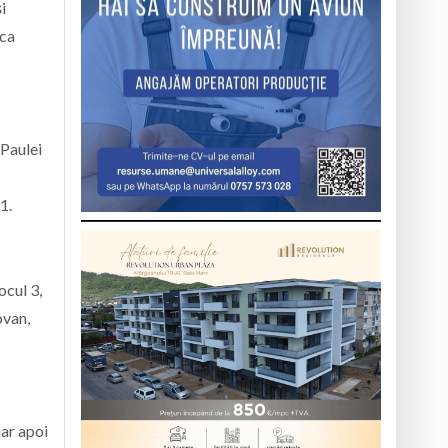
i
nca
 Paulei
1.
ocul 3,
ovan,
iar apoi