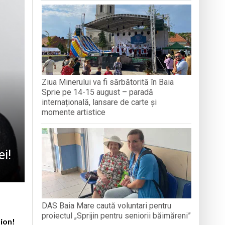
-o întâmplare
Ziua Minerului va fi sărbătorită în Baia
națională, lansare de carte și momente
Sprie pe 14-15 august – paradă
internațională, lansare de carte și
momente artistice
i!
DAS Baia Mare caută voluntari pentru
proiectul „Sprijin pentru seniorii băimăreni”
sion!