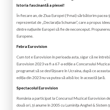
Istoria fascinantă a piesei!
În fiecare an, de Ziua Europei (9 mai) sărbătorim pacea
reprezentat de „Declarația Schuman”, care a propus ideea
dintre națiunile Europei să fie de neconceput. Propunerea
Europene.
Febra Eurovision
Cum tot e Eurovision în perioada asta, sigur că ne întreb
Eurovision 2023 va fi a 67-a ediție a Concursului Muzical
programat să se desfășoare în Ucraina, după ce aceasta a 
ediția din 2023 nu va putea să aibă loc în această țară.
Spectacolul Eurovision
România a participat la Concursul Muzical Eurovision de 
două ori, și anume în 2005 cu Luminița Anghel & Sistem ș