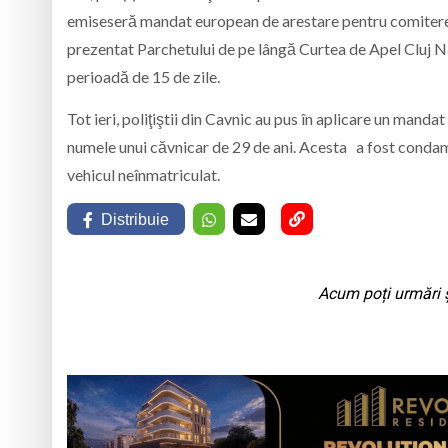
emiseseră mandat european de arestare pentru comiterea d
prezentat Parchetului de pe lângă Curtea de Apel Cluj Na
perioadă de 15 de zile.
Tot ieri, poliţiştii din Cavnic au pus în aplicare un mand
numele unui căvnicar de 29 de ani. Acesta a fost condamn
vehicul neînmatriculat.
Distribuie
Acum poți urmări ș