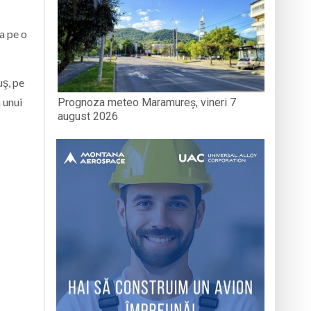
a pe o
uş, pe
 unui
Prognoza meteo Maramureș, vineri 7
august 2026