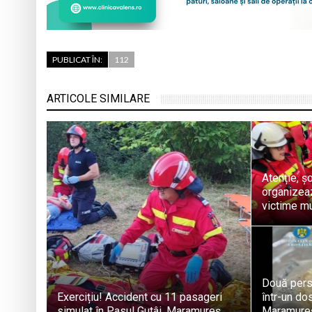
PUBLICAT ÎN:
112
ARTICOLE SIMILARE
Atenție, ș
organizeaz
victime mu
Două pers
Exercițiu! Accident cu 11 pasageri
într-un dos
simulat în Pasul Gutâi, Maramureș
Maramure