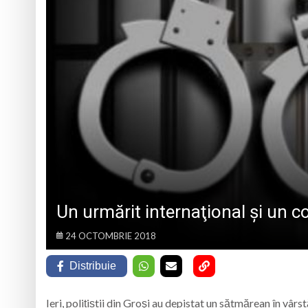
Urmează o duminică
Caravana Cloud Reg
Trei seri despre gâ
Eveniment special 
Un urmărit internaţional și un c
24 OCTOMBRIE 2018
Distribuie
Ieri, polițiștii din Groşi au depistat un sătmărean în vârs