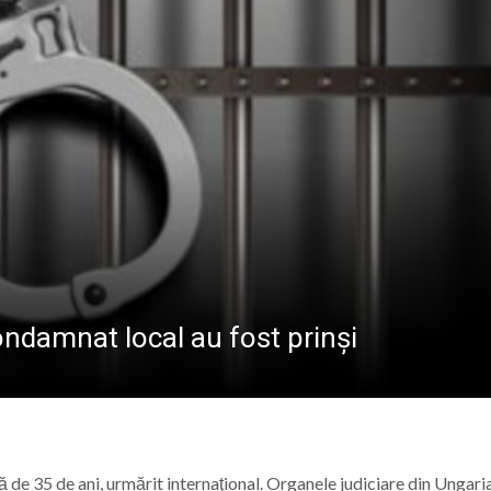
 plină de muzică, dans și sport pe Câmpul Tineretului d
ional Nord-Vest în Baia Mare: Un pas spre digitalizarea a
ndire, emoții și sănătate, la Vișeu de Sus
la Baia Mare, la 570 de ani de la moartea lui Iancu de Hu
ondamnat local au fost prinși
tă de 35 de ani, urmărit internaţional. Organele judiciare din Ungari