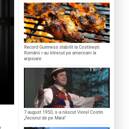
in Baia Mare
dministrației publice
Record Guinness stabilit la Costinești.
nedoara
Românii i-au întrecut pe americani la
aripioare
7 august 1950, s-a născut Viorel Costin
„feciorul de pe Mara”
a