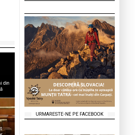
i din
tă
URMARESTE-NE PE FACEBOOK
t
ar