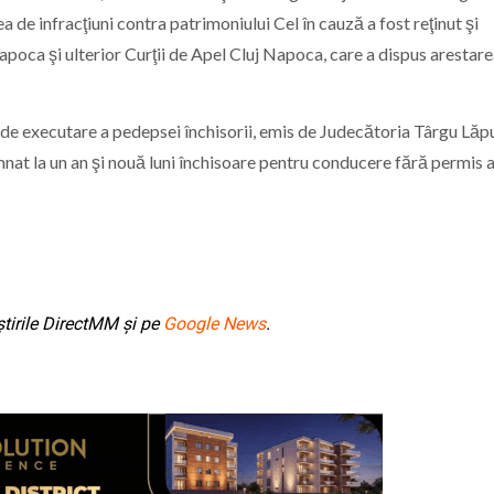
e infracţiuni contra patrimoniului Cel în cauză a fost reţinut şi
poca şi ulterior Curţii de Apel Cluj Napoca, care a dispus arestare
at de executare a pedepsei închisorii, emis de Judecătoria Târgu Lăp
at la un an şi nouă luni închisoare pentru conducere fără permis a
tirile DirectMM și pe
Google News
.