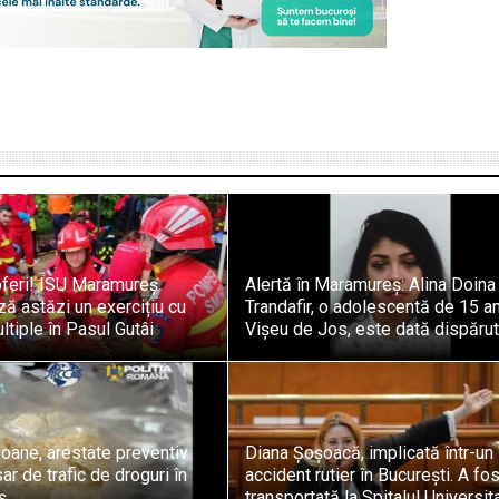
oferi! ISU Maramureș
Alertă în Maramureș: Alina Doina
ă astăzi un exercițiu cu
Trandafir, o adolescentă de 15 an
ltiple în Pasul Gutâi
Vișeu de Jos, este dată dispăru
oane, arestate preventiv
Diana Șoșoacă, implicată într-un
ar de trafic de droguri în
accident rutier în București. A fos
ș
transportată la Spitalul Universit