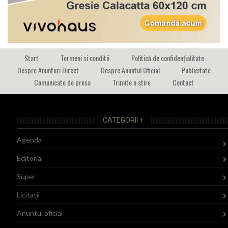
Start
Termeni si conditii
Politică de confidențialitate
Despre Anunturi Direct
Despre Anuntul Oficial
Publicitate
Comunicate de presa
Trimite o stire
Contact
CATEGORII +
Agenda
Editorial
Super
Licitatii
Anuntul oficial