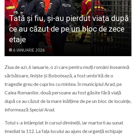
LIFE
Tată și fiu, și-au pierdut viața după
ce au căzut de pe un bloc de zece
etaje
6 IANUARIE 2026
Ziua de azi, 6 ianuarie, o zi care pentru mulți români înseamnă
sărbătoare, liniște și Bobotează, a fost umbrită de o
tragedie greu de cuprins cu mintea. În municipiul Arad, pe
Calea Romanilor, două persoane au fost găsite fără viață
după ce au căzut de la mare înălțime de pe un bloc de locuințe,
informează
Special Arad
.
Totul s-a întâmplat în cursul dimineții, iar martorii au sunat
imediat la 112. La fața locului au ajuns de urgență echipaje