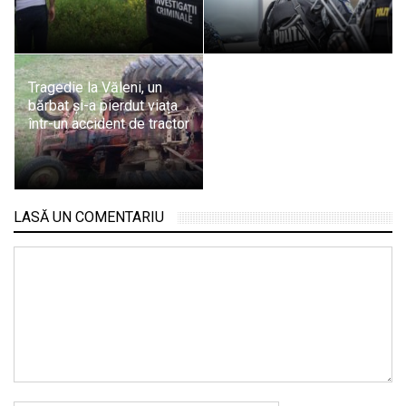
Tragedie la Văleni, un
bărbat și-a pierdut viața
într-un accident de tractor
LASĂ UN COMENTARIU