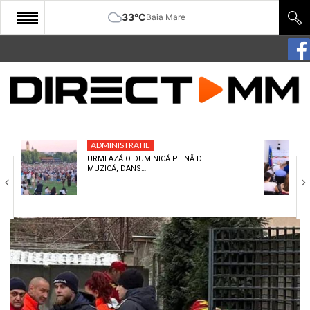
33°C
Baia Mare
START
COMUNITATE
EDITORIAL
ADMINISTRATIE
CULTURA
URMEAZĂ O DUMINICĂ PLINĂ DE
MUZICĂ, DANS…
ECONOMIE
SANATATE
SPORT
SPECIAL
POLITIC