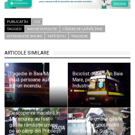
PUBLICAT ÎN:
112
TAGGED:
ANCHETA POLITIE
CĂDERE DE LA ÎNĂLȚIME
INTERVENTIE SMURD
TATĂ ȘI FIU
TRAGEDIE
ARTICOLE SIMILARE
Tragedie în Baia Mare:
Biciclist decedat în Baia
două persoane au murit
Mare, pe strada
într-un incendiu
Industriei
Descoperire macabră în
Maramureș: au fost
Oseminte umane găsite
găsite rămășițe umane
la subsolul unui imobil
pe un câmp din Pribilești
din Vișeu de Sus