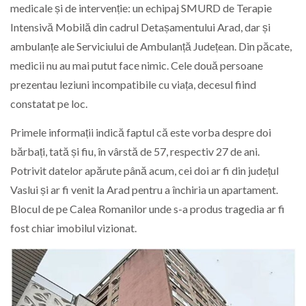
medicale și de intervenție: un echipaj SMURD de Terapie
Intensivă Mobilă din cadrul Detașamentului Arad, dar și
ambulanțe ale Serviciului de Ambulanță Județean. Din păcate,
medicii nu au mai putut face nimic. Cele două persoane
prezentau leziuni incompatibile cu viața, decesul fiind
constatat pe loc.
Primele informații indică faptul că este vorba despre doi
bărbați, tată și fiu, în vârstă de 57, respectiv 27 de ani.
Potrivit datelor apărute până acum, cei doi ar fi din județul
Vaslui și ar fi venit la Arad pentru a închiria un apartament.
Blocul de pe Calea Romanilor unde s-a produs tragedia ar fi
fost chiar imobilul vizionat.