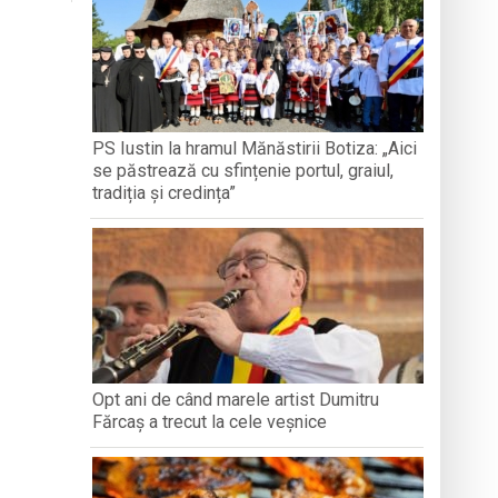
ntr-o formă de sinceritate
 vânt și intervenții ale pompierilor
in Baia Mare
PS Iustin la hramul Mănăstirii Botiza: „Aici
se păstrează cu sfințenie portul, graiul,
dministrației publice
tradiția și credința”
Opt ani de când marele artist Dumitru
Fărcaș a trecut la cele veșnice