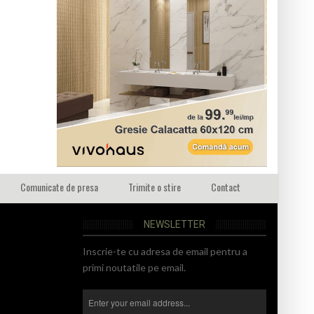
Comunicate de presa
Trimite o stire
Contact
NEWSLETTER
Inscrie-te cu adresa de email pentru a
primi noutatile pe email.