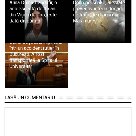
Alina Doina Trandafir, o
Două persoane, arestate
adolescentă de 15 ani
preventiv într-un dosar
din Vișeu de Jos, este
de trafic de droguri în
dată dispărută
Maramureș
Diana Șoșoacă, implicată
într-un accident rutier în
București. A fost
transportată la Spitalul
Universitar
LASĂ UN COMENTARIU