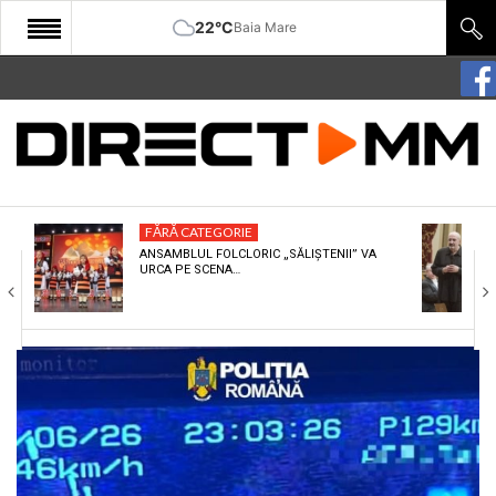
22°C
Baia Mare
START
COMUNITATE
EDITORIAL
FĂRĂ CATEGORIE
CULTURA
ANSAMBLUL FOLCLORIC „SĂLIȘTENII” VA
URCA PE SCENA…
ECONOMIE
SANATATE
SPORT
SPECIAL
POLITIC