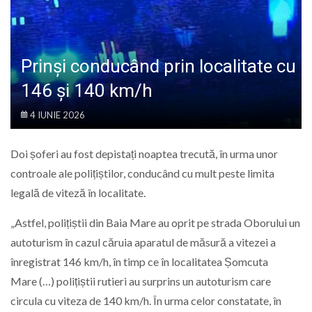
LIFE
Prinși conducând prin localitate cu
146 și 140 km/h
4 IUNIE 2026
Doi șoferi au fost depistați noaptea trecută, în urma unor
controale ale polițiștilor, conducând cu mult peste limita
legală de viteză în localitate.
„Astfel, polițiștii din Baia Mare au oprit pe strada Oborului un
autoturism în cazul căruia aparatul de măsură a vitezei a
înregistrat 146 km/h, în timp ce în localitatea Șomcuta
Mare (…) polițiștii rutieri au surprins un autoturism care
circula cu viteza de 140 km/h. În urma celor constatate, în