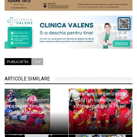
PUBLICAT ÎN:
112
ARTICOLE SIMILARE
Atenție, șoferi! ISU
Maramureș organizează
Exercițiu! Accident cu 11
astăzi un exercițiu cu
pasageri simulat în Pasul
victime multiple în Pasul
Gutâi, Maramureș
Gutâi
Alertă în Maramureș: