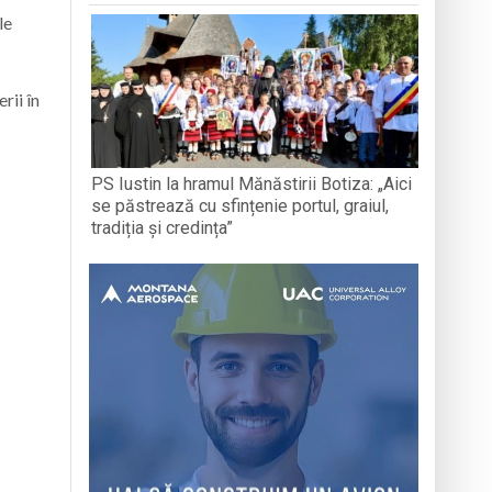
le
rii în
PS Iustin la hramul Mănăstirii Botiza: „Aici
se păstrează cu sfințenie portul, graiul,
tradiția și credința”