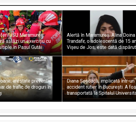
oferi! ISU Maramureș
Alertă în Maramureș: Alina Doina
ă astăzi un exercițiu cu
Trandafir, o adolescentă de 15 an
ltiple în Pasul Gutâi
Vișeu de Jos, este dată dispăru
oane, arestate preventiv
Diana Șoșoacă, implicată într-un
ar de trafic de droguri în
accident rutier în București. A fos
ș
transportată la Spitalul Universit