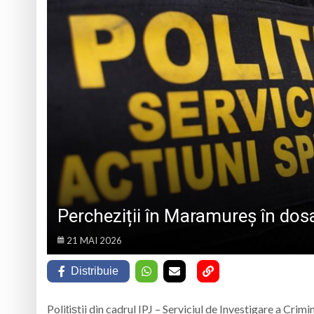
PÂNĂ ÎN 15 SEPTEMBRIE
Prognoza meteo Ma
Ansamblul Folcloric
6 august 1943, s-a
Furtuna a lovit Mar
Percheziții în Maramureș în dosa
21 MAI 2026
Distribuie
Polițiștii din cadrul IPJ – Serviciul de Investigare a Cri