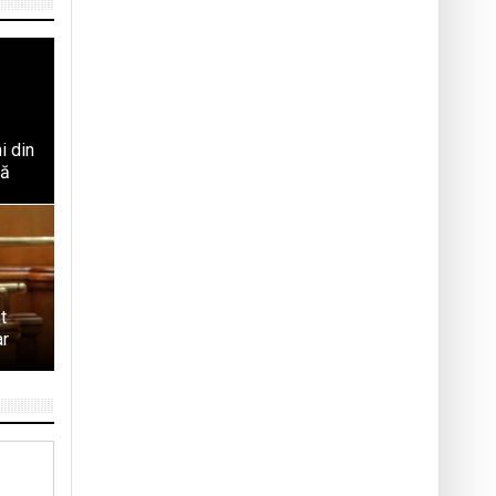
i din
tă
t
ar