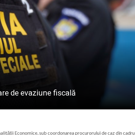
CREDINȚA”
ramureș, vineri 7 august 2026
 „Săliștenii” va urca pe scena Festivalului Internațional d
 născut Dan Grigore, pianistul care a transformat muzica î
amureșul după o zi sufocantă. Copaci rupți, tarabe luate de
re de evaziune fiscală
minalității Economice, sub coordonarea procurorului de caz din cadru