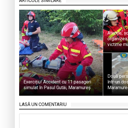
ARTICOLE SIMILARE
Atenție, ș
organizeaz
victime mu
Două pers
Exercițiu! Accident cu 11 pasageri
într-un dos
simulat în Pasul Gutâi, Maramureș
Maramure
LASĂ UN COMENTARIU