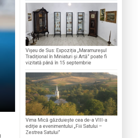
e Folclor „Cântecele Munților” de la Sibiu
ntr-o formă de sinceritate
Vișeu de Sus: Expoziția „Maramureșul
 vânt și intervenții ale pompierilor
Tradițional în Miniaturi și Artă” poate fi
vizitată până în 15 septembrie
Vima Mică găzduiește cea de-a VIII-a
ediție a evenimentului „Fiii Satului –
Zestrea Satului”
l