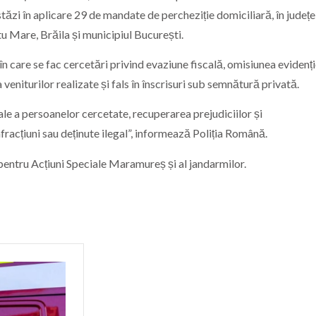
ăzi în aplicare 29 de mandate de percheziție domiciliară, în județe
tu Mare, Brăila și municipiul București.
n care se fac cercetări privind evaziune fiscală, omisiunea evidenție
veniturilor realizate și fals în înscrisuri sub semnătură privată.
le a persoanelor cercetate, recuperarea prejudiciilor și
fracțiuni sau deținute ilegal”, informează Poliția Română.
ui pentru Acțiuni Speciale Maramureș și al jandarmilor.