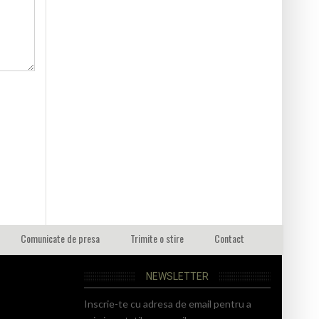
Comunicate de presa
Trimite o stire
Contact
NEWSLETTER
Inscrie-te cu adresa de email pentru a