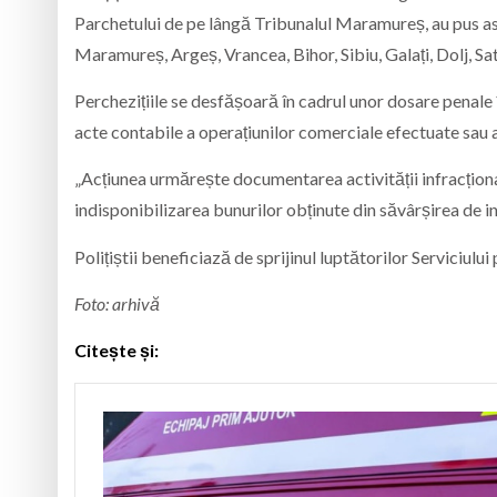
Parchetului de pe lângă Tribunalul Maramureș, au pus ast
Maramureș, Argeș, Vrancea, Bihor, Sibiu, Galați, Dolj, Sa
Perchezițiile se desfășoară în cadrul unor dosare penale î
acte contabile a operațiunilor comerciale efectuate sau a 
„Acțiunea urmărește documentarea activității infracționa
indisponibilizarea bunurilor obținute din săvârșirea de in
Polițiștii beneficiază de sprijinul luptătorilor Serviciul
Foto: arhivă
Citește și: