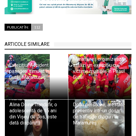
PUBLICAT ÎN:
112
ARTICOLE SIMILARE
Atenție, șoferi! ISU
Maramureș organizează
Exercițiu! Accident cu 11
astăzi un exercițiu cu
pasageri simulat în Pasul
victime multiple în Pasul
Gutâi, Maramureș
Gutâi
Alertă în Maramureș:
Alina Doina Trandafir, o
Două persoane, arestate
adolescentă de 15 ani
preventiv într-un dosar
din Vișeu de Jos, este
de trafic de droguri în
dată dispărută
Maramureș