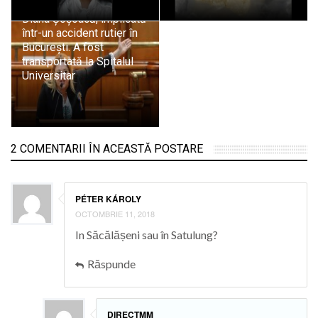
Diana Șoșoacă, implicată
într-un accident rutier în
București. A fost
transportată la Spitalul
Universitar
2 COMENTARII ÎN ACEASTĂ POSTARE
PÉTER KÁROLY
OCTOMBRIE 11, 2018
In Săcălășeni sau în Satulung?
Răspunde
DIRECTMM