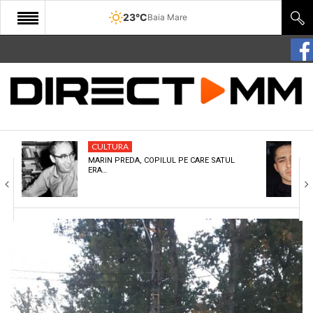
23°C
Baia Mare
START
COMUNITATE
EDITORIAL
CULTURA
CULTURA
MARIN PREDA, COPILUL PE CARE SATUL
ERA…
ECONOMIE
SANATATE
SPORT
SPECIAL
POLITIC