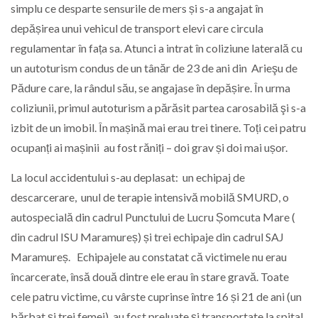
simplu ce desparte sensurile de mers și s-a angajat în
depășirea unui vehicul de transport elevi care circula
regulamentar în fața sa. Atunci a intrat în coliziune laterală cu
un autoturism condus de un tânăr de 23 de ani din Arieşu de
Pădure care, la rândul său, se angajase în depășire. În urma
coliziunii, primul autoturism a părăsit partea carosabilă şi s-a
izbit de un imobil. În mașină mai erau trei tinere. Toți cei patru
ocupanți ai mașinii au fost răniți – doi grav și doi mai ușor.
La locul accidentului s-au deplasat: un echipaj de
descarcerare, unul de terapie intensivă mobilă SMURD, o
autospecială din cadrul Punctului de Lucru Șomcuta Mare (
din cadrul ISU Maramureș) și trei echipaje din cadrul SAJ
Maramureș. Echipajele au constatat că victimele nu erau
încarcerate, însă două dintre ele erau în stare gravă. Toate
cele patru victime, cu vârste cuprinse între 16 și 21 de ani (un
bărbat și trei femei), au fost preluate și transportate la spital