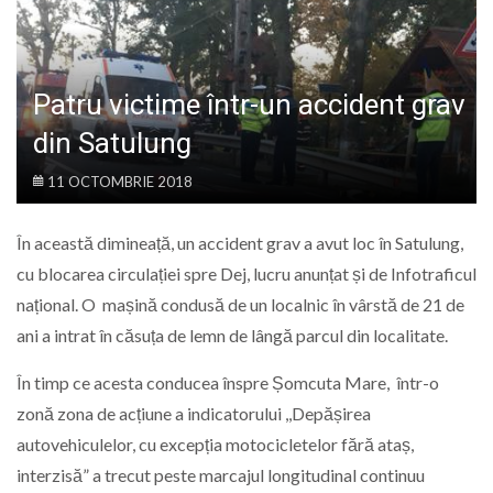
LIFE
Patru victime într-un accident grav
din Satulung
11 OCTOMBRIE 2018
În această dimineață, un accident grav a avut loc în Satulung,
cu blocarea circulației spre Dej, lucru anunțat și de Infotraficul
național. O mașină condusă de un localnic în vârstă de 21 de
ani a intrat în căsuța de lemn de lângă parcul din localitate.
În timp ce acesta conducea înspre Șomcuta Mare, într-o
zonă zona de acțiune a indicatorului ,,Depășirea
autovehiculelor, cu excepția motocicletelor fără ataș,
interzisă” a trecut peste marcajul longitudinal continuu