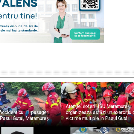
Atenție, șoferi! ISU Maramureș
 Accident cu 11 pasageri
organizează astăzi un exercițiu 
 Pasul Gutâi, Maramureș
victime multiple în Pasul Gutâi