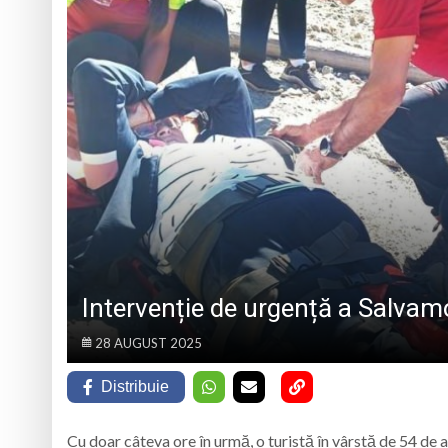
Lucrări de eficien
Prognoza meteo M
La Băiuț, Rock N’ 
Tineri din Protopopi
Intervenție de urgență a Salv
28 AUGUST 2025
Distribuie
Cu doar câteva ore în urmă, o turistă în vârstă de 54 d