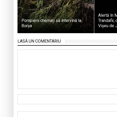
Alertă în 
Pompierii chemați să intervină la
Trandafir,
Borșa
Vișeu de J
LASĂ UN COMENTARIU