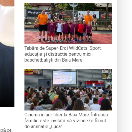
 avansează conform graficului
Tabăra de Super-Eroi WildCats: Sport,
odocși (ITO) de la București
educație și distracție pentru micii
baschetbaliști din Baia Mare
Cinema în aer liber la Baia Mare: Întreaga
familie este invitată să vizioneze filmul
de animație „Luca”
upă ce