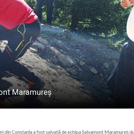
GRAND PRIX ROMÂNIA 2026, ÎN ALBA
tizare energetică la Școala Generală din Bușag. Proiectul
aramureș, duminică 9 august 2026
Road Weekend continuă povestea de la „Capătul Lumii”
atul Baia Mare, la Întâlnirea Internațională a Tinerilor Ort
amont Maramureș
e ani din Constanța a fost salvată de echipa Salvamont Maramureș d