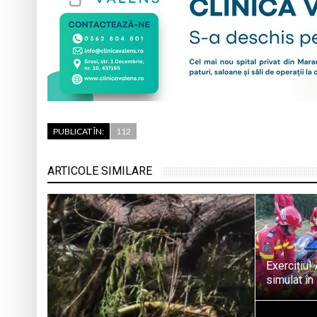
PUBLICAT ÎN:
112
ARTICOLE SIMILARE
Exercițiu!
simulat în