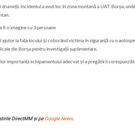
ei drumeții. Incidentul a avut loc în zona montană a UAT Borșa, und
ntan.
ajutor la fața locului și coborând victima în siguranță cu o autospe
icale din Borșa pentru investigații suplimentare.
or importanța echipamentului adecvat și a pregătirii corespunză
tirile DirectMM și pe
Google News
.