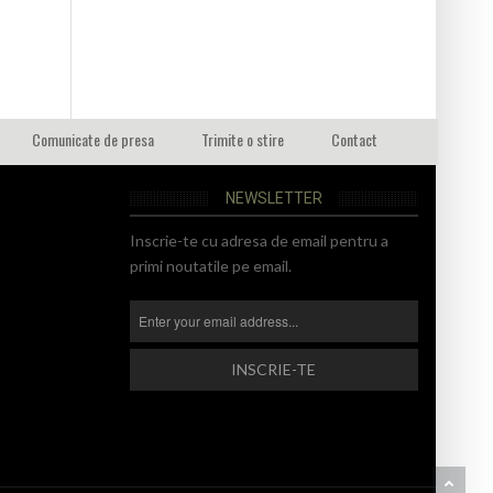
Comunicate de presa
Trimite o stire
Contact
NEWSLETTER
Inscrie-te cu adresa de email pentru a
primi noutatile pe email.
BA