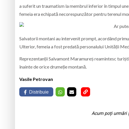
a suferit un traumatism la membrul inferior în timpul un
femeia era echipată necorespunzător pentru terenul mo
Salvatorii montani au intervenit prompt, acordând primul 
Ulterior, femeia a fost predată personalului Unității Med
Reprezentanții Salvamont Maramureș reamintesc turiștil
înainte de orice drumeție montană.
Vasile Petrovan
Distribuie
Acum poți urmări ș