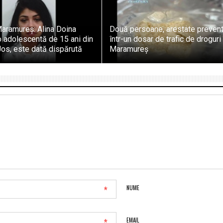
Maramureș: Alina Doina
Două persoane, arestate prevent
 o adolescentă de 15 ani din
într-un dosar de trafic de droguri 
os, este dată dispărută
Maramureș
*
NUME
*
EMAIL