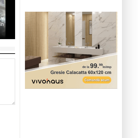
iv
în