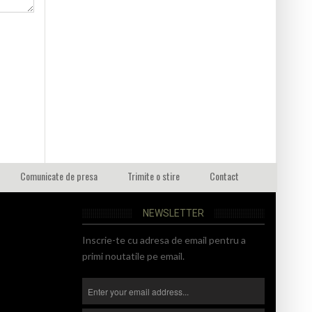
Comunicate de presa
Trimite o stire
Contact
NEWSLETTER
Inscrie-te cu adresa de email pentru a
primi noutatile pe email.