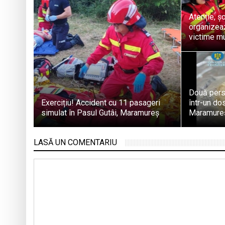
Atenție, ș
organizeaz
victime mu
Două pers
Exercițiu! Accident cu 11 pasageri
într-un dos
simulat în Pasul Gutâi, Maramureș
Maramure
LASĂ UN COMENTARIU