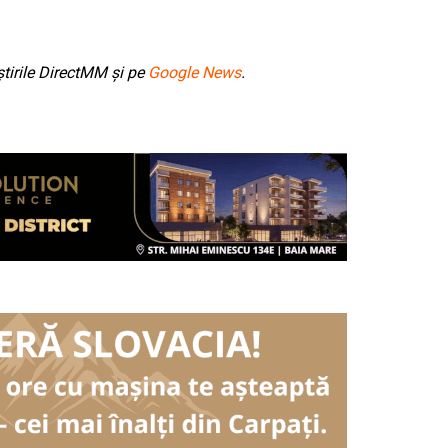
tirile DirectMM și pe
Google News
.