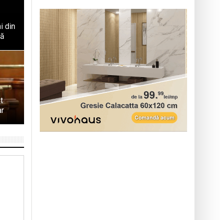
i din
tă
t
ar