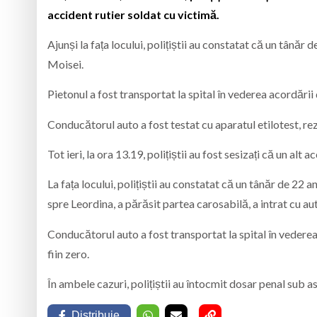
accident rutier soldat cu victimă.
Ajunși la fața locului, polițiștii au constatat că un tânăr 
Moisei.
Pietonul a fost transportat la spital în vederea acordări
Conducătorul auto a fost testat cu aparatul etilotest, rez
Tot ieri, la ora 13.19, polițiștii au fost sesizați că un a
La fața locului, polițiștii au constatat că un tânăr de 22 
spre Leordina, a părăsit partea carosabilă, a intrat cu aut
Conducătorul auto a fost transportat la spital în vederea a
fiin zero.
În ambele cazuri, polițiștii au întocmit dosar penal sub a
Distribuie