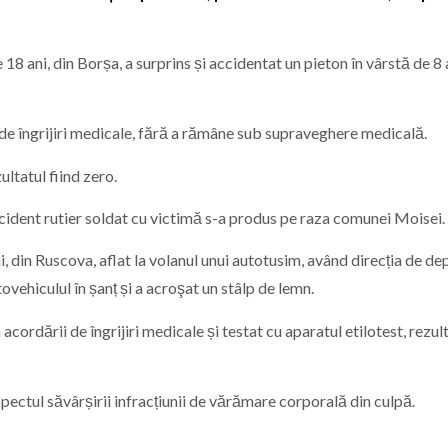
de 18 ani, din Borșa, a surprins și accidentat un pieton în vârstă de 8 
i de îngrijiri medicale, fără a rămâne sub supraveghere medicală.
ultatul fiind zero.
lt accident rutier soldat cu victimă s-a produs pe raza comunei Moisei.
ani, din Ruscova, aflat la volanul unui autotusim, având direcția de de
ovehiculul în șanț și a acroşat un stâlp de lemn.
cordării de îngrijiri medicale și testat cu aparatul etilotest, rezul
spectul săvârșirii infracțiunii de vărămare corporală din culpă.