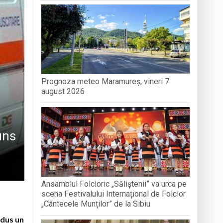
nedoara
Prognoza meteo Maramureș, vineri 7
a clubului de carte „Legături Literare”
august 2026
uns
Ansamblul Folcloric „Săliștenii” va urca pe
scena Festivalului Internațional de Folclor
„Cântecele Munților” de la Sibiu
odus un