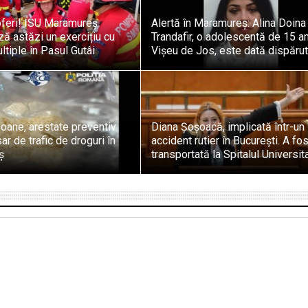
oferi! ISU Maramureș
Alertă în Maramureș: Alina Doina
ă astăzi un exercițiu cu
Trandafir, o adolescentă de 15 an
ltiple în Pasul Gutâi
Vișeu de Jos, este dată dispăru
oane, arestate preventiv
Diana Șoșoacă, implicată într-un
ar de trafic de droguri în
accident rutier în București. A fos
ș
transportată la Spitalul Universit