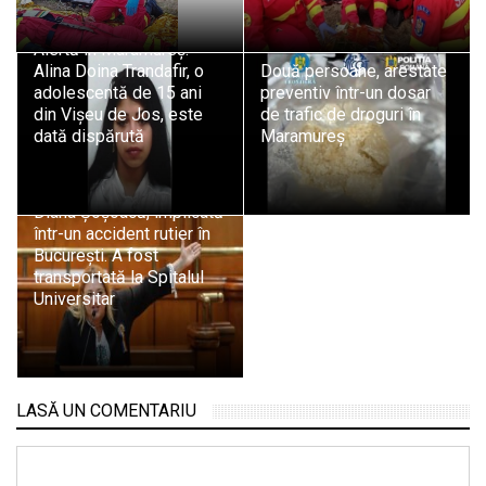
Alertă în Maramureș:
Alina Doina Trandafir, o
Două persoane, arestate
adolescentă de 15 ani
preventiv într-un dosar
din Vișeu de Jos, este
de trafic de droguri în
dată dispărută
Maramureș
Diana Șoșoacă, implicată
într-un accident rutier în
București. A fost
transportată la Spitalul
Universitar
LASĂ UN COMENTARIU