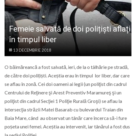
LIFE
Femeie salvată de doi polițiști aflați
în timpul liber
13 DECEMBRIE 2018
O băimăreancă a fost salvată, ieri, de la o tâlhărie pe stradă,
de către doi polițiști. Aceștia erau în timpul lor liber, dar care
se aflau în zonă. Cei doi oameni ai legii (un poliţist din cadrul
Centrului de Reţinere şi Arest Preventiv Maramureş şi un
poliţist din cadrul Secţiei 1 Poliţie Rurală Groşi) se aflau la
intersecţia străzii Matei Basarab cu bulevardul Traian din
Baia Mare, când au observat un tânăr care încerca să-i fure
poșeta unei femei. Aceștia au intervenit, iar tânărul a fost dus
la sediul Poliției.