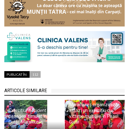
PUBLICAT ÎN:
112
ARTICOLE SIMILARE
Atenție, șoferi! ISU
Maramureș organizează
Exercițiu! Accident cu 11
astăzi un exercițiu cu
pasageri simulat în Pasul
victime multiple în Pasul
Gutâi, Maramureș
Gutâi