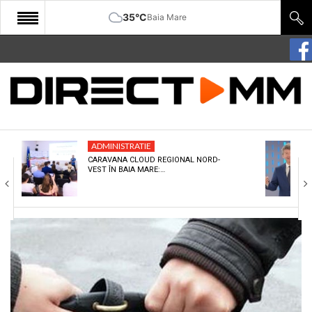
35°C
Baia Mare
START
COMUNITATE
EDITORIAL
ADMINISTRATIE
CULTURA
CARAVANA CLOUD REGIONAL NORD-
VEST ÎN BAIA MARE:…
ECONOMIE
SANATATE
SPORT
SPECIAL
POLITIC