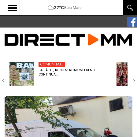
27°C
Baia Mare
START
COMUNITATE
EDITORIAL
COMUNITATE
CULTURA
LA BĂIUȚ, ROCK N’ ROAD WEEKEND
CONTINUĂ…
ECONOMIE
SANATATE
SPORT
SPECIAL
POLITIC