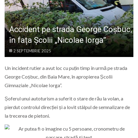
LIFE
Accident pe strada George Coșbuc,
în fața Școlii „Nicolae Iorga”
2 SEPTEMBRIE 2025
Un incident rutier a avut loc cu puțin timp în urmă pe strada
George Coșbuc, din Baia Mare, în apropierea Școlii
Gimnaziale „Nicolae Iorga”.
Șoferul unui autoturism a suferit o stare de rău la volan, a
pierdut controlul direcției și a lovit stâlpul de semnalizare de
la trecerea de pietoni.