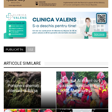
PUBLICAT ÎN:
112
ARTICOLE SIMILARE
Exercițiu! Accident cu 11
Pompierii chemați să
pasageri simulat în Pasul
intervină la Borșa
Gutâi, Maramureș
Atenție, șoferi! ISU
Alertă în Maramureș: