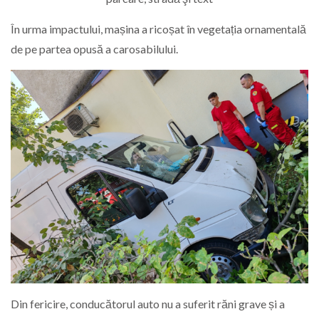
În urma impactului, mașina a ricoșat în vegetația ornamentală
de pe partea opusă a carosabilului.
Din fericire, conducătorul auto nu a suferit răni grave și a