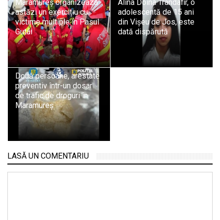
Maramureș organizează
Alina Doina Trandafir, o
astăzi un exercițiu cu
adolescentă de 15 ani
victime multiple în Pasul
din Vișeu de Jos, este
Gutâi
dată dispărută
Două persoane, arestate
preventiv într-un dosar
de trafic de droguri în
Maramureș
LASĂ UN COMENTARIU