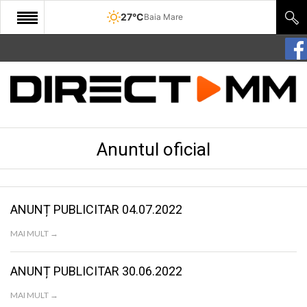
27°C
Baia Mare
START
COMUNITATE
EDITORIAL
Anuntul oficial
CULTURA
ECONOMIE
SANATATE
ANUNȚ PUBLICITAR 04.07.2022
SPORT
MAI MULT →
SPECIAL
ANUNȚ PUBLICITAR 30.06.2022
POLITIC
MAI MULT →