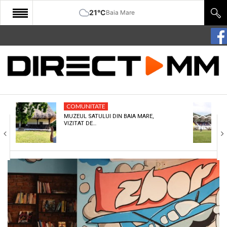
21°C
Baia Mare
START
COMUNITATE
EDITORIAL
COMUNITATE
CULTURA
MUZEUL SATULUI DIN BAIA MARE,
VIZITAT DE…
ECONOMIE
SANATATE
SPORT
SPECIAL
POLITIC