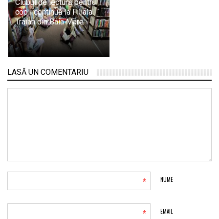
Clubul de lectură pentru
copii continuă la Filiala
Traian din Baia Mare
LASĂ UN COMENTARIU
*
NUME
*
EMAIL