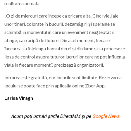
realitatea actuală.
„O zi de miercuri care începe ca oricare alta. Cinci vieți ale
unor tineri, colorate în bucurii, dezamăgiri și speranțe se
schimbă în momentul în care un eveniment neașteptat îi
atinge, ca o aripă de fluture. Din acel moment, fiecare
încearcă să înțeleagă haosul din ei și din lume și să proceseze
lipsa de control asupra tuturor lucrurilor care ne pot influența
viața în fiecare moment.”, precizează organizatorii.
Intrarea este gratuită, dar locurile sunt limitate. Rezervarea
locului se poate face prin aplicația online Zbor App.
Larisa Viragh
Acum poți urmări știrile DirectMM și pe
Google News
.