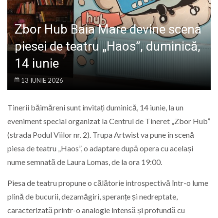
LIFE
Zbor Hub Baia Mare devine scena
piesei de teatru „Haos”, duminică,
14 iunie
13 IUNIE 2026
Tinerii băimăreni sunt invitați duminică, 14 iunie, la un
eveniment special organizat la Centrul de Tineret „Zbor Hub”
(strada Podul Viilor nr. 2). Trupa Artwist va pune în scenă
piesa de teatru „Haos”, o adaptare după opera cu același
nume semnată de Laura Lomas, de la ora 19:00.
Piesa de teatru propune o călătorie introspectivă într-o lume
plină de bucurii, dezamăgiri, speranțe și nedreptate,
caracterizată printr-o analogie intensă și profundă cu