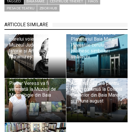
TAGGED:
BAIA MARE
CENTRU DE TINERET
HAOS
PIESA DE TEATRU
ZBOR HUB
„Iancu de Hunedoara și
Baia Mare: istorie,
ARTICOLE SIMILARE
patrimoniu și memorie” –
un eveniment dedicat
Ziua Maramureșului la
marelui voievod, la
Planetariul Baia Mare:
Muzeul Județean de
Poveștile cerului
Istorie și Arheologie
întâlnesc simboluri
Maramureș
străvechi
Patrimoniul mineral
întâlnește arta: Expoziția
„Ecouri din Mină”
semnată de Elisabeta
Pietrar Veress va fi
Atelierul de Vară pentru
vernisată la Muzeul de
Adulți continuă la Colonia
Mineralogie din Baia
Pictorilor din Baia Mare
Mare
și în luna august