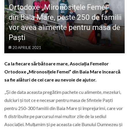
LIFE
Ortodoxe „Mironosițele Femei”
din Baia Mare, peste 250 de familii
vor avea alimente pentru masa de
Paști
20 APRILIE 2021
Ca la fiecare sărbătoare mare, Asociația Femeilor
Ortodoxe „Mironosițele Femei” din Baia Mare încearcă
sa fie alături de cei care au nevoie de ajutor.
„Și de data aceasta pregătim pachete cu alimente, mezeluri,
dulciuri și tot ce e necesar pentru masa de Sfintele Paști
pentru 250-300 familii din Baia Mare și împrejurimi, care vor
fi distribuite pe parcursul mai multor zile de la sediul
Asociației. Mulțumim și pe aceasta cale Bunului Dumnezeu și