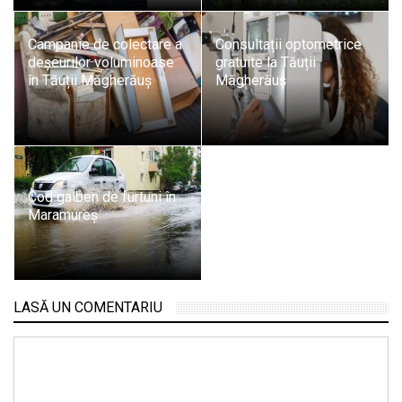
Campanie de colectare a
Consultații optometrice
deșeurilor voluminoase
gratuite la Tăuții
în Tăuții Măgherăuș
Măgherăuș
Cod galben de furtuni în
Maramureș
LASĂ UN COMENTARIU