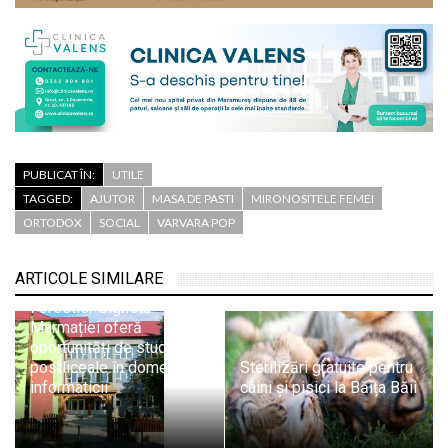
PUBLICAT ÎN:
UTILE
TAGGED:
AJUTOR
MASA DE PASTI
MIRONOSITELE FEMEI
ORTODOX
SOCIAL
VARVARA POP
ARTICOLE SIMILARE
Liceul Tehnologic
Forestier Sighetu
Marmației oferă
oportunități de studii
postliceale în domeniul
Sterilizări gratuite pentru
informaticii
câini și pisici la Băița Băii