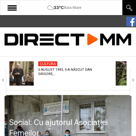
33°C
Baia Mare
START
COMUNITATE
EDITORIAL
CULTURA
CULTURA
6 AUGUST 1943, S-A NĂSCUT DAN
GRIGORE,…
ECONOMIE
SANATATE
SPORT
SPECIAL
Social: Cu ajutorul Asociației
POLITIC
Femeilor