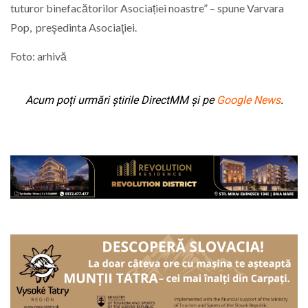
tuturor binefacătorilor Asociației noastre” – spune Varvara
Pop, preşedinta Asociaţiei.
Foto: arhivă
Acum poți urmări știrile DirectMM și pe
Google News
.