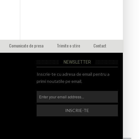
Comunicate de presa
Trimite o stire
Contact
NEWSLETTER
Inscrie-te cu adresa de email pentru a
primi noutatile pe email.