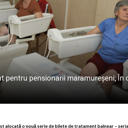
ramureș, joi 6 august 2026
l pe care satul era cât pe ce să-l țină departe de școală
 s-a stins în Italia, după ce i s-a făcut rău în timp ce lucra
lul olimpic oferit de Kati Szabo
ment pentru pensionarii maramureșeni; În 
 alocată o nouă serie de bilete de tratament balnear – seria a