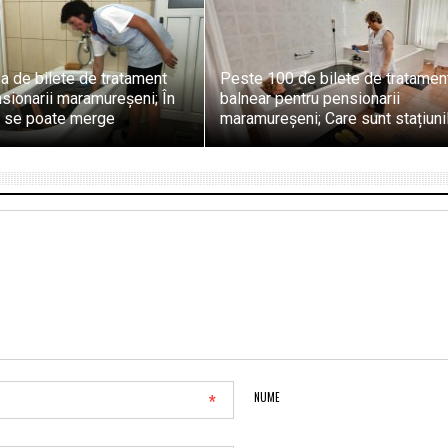
I-a de bilete de tratament
Peste 100 de bilete de tratamen
sionarii maramureșeni; În
balnear pentru pensionarii
i se poate merge
maramureșeni; Care sunt stațiuni
*
NUME