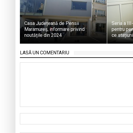
Casa Județeană de Pensii
Seria a II
Maramureş, informare privind
pentru pen
noutățile din 2024
ce stațiun
LASĂ UN COMENTARIU