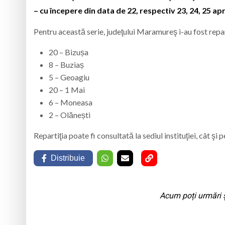
– cu începere din data de 22, respectiv 23, 24, 25 apri
Pentru această serie, judeţului Maramureş i-au fost repar
20 – Bizușa
8 – Buziaș
5 – Geoagiu
20 – 1 Mai
6 – Moneasa
2 – Olănești
Repartiţia poate fi consultată la sediul instituţiei, cât şi p
Distribuie
Acum poți urmări ș