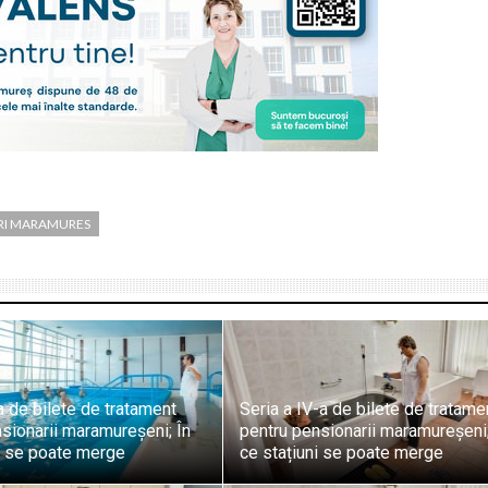
RI MARAMURES
a de bilete de tratament
Seria a IV-a de bilete de tratame
sionarii maramureșeni; În
pentru pensionarii maramureșeni;
i se poate merge
ce stațiuni se poate merge