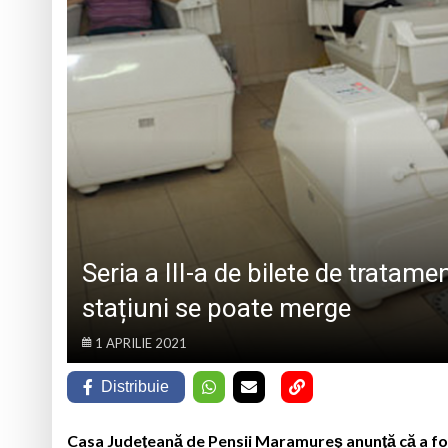
Prognoza meteo Ma
Marin Preda, copilu
Un tânăr din Petrova
5 august 1984: rega
Seria a III-a de bilete de trata
stațiuni se poate merge
1 APRILIE 2021
Distribuie
Casa Judeţeană de Pensii Maramureş anunţă că a fost