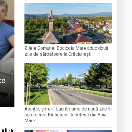
 la recoltarea roșiilor
Zilele Comunei Bocicoiu Mare aduc două
zile de sărbătoare la Crăciunești
ce
Atenție, șoferi! Lucrări timp de nouă zile în
apropierea Bibliotecii Județene din Baia
Mare
 III-a