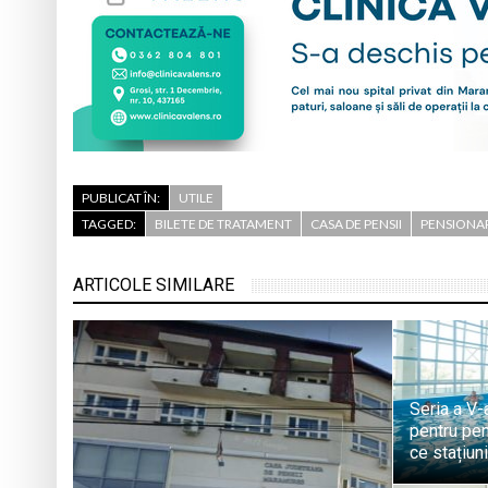
PUBLICAT ÎN:
UTILE
TAGGED:
BILETE DE TRATAMENT
CASA DE PENSII
PENSIONA
ARTICOLE SIMILARE
Seria a V-
pentru pen
ce stațiun