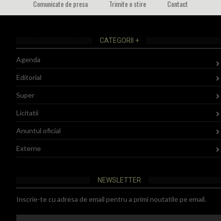
Comunicate de presa
Trimite o stire
Contact
CATEGORII +
Agenda
Editorial
Super
Licitatii
Anuntul oficial
Externe
NEWSLETTER
Inscrie-te cu adresa de email pentru a primi noutatile pe email.