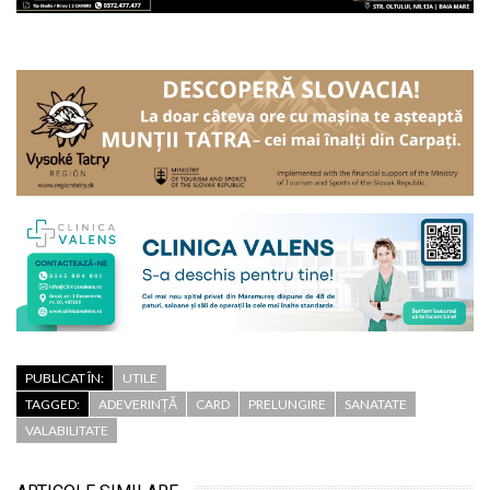
PUBLICAT ÎN:
UTILE
TAGGED:
ADEVERINȚĂ
CARD
PRELUNGIRE
SANATATE
VALABILITATE