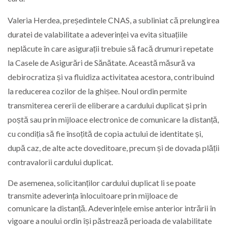
Valeria Herdea, președintele CNAS, a subliniat că prelungirea
duratei de valabilitate a adeverinței va evita situațiile
neplăcute în care asigurații trebuie să facă drumuri repetate
la Casele de Asigurări de Sănătate. Această măsură va
debirocratiza și va fluidiza activitatea acestora, contribuind
la reducerea cozilor de la ghișee. Noul ordin permite
transmiterea cererii de eliberare a cardului duplicat și prin
poștă sau prin mijloace electronice de comunicare la distanță,
cu condiția să fie însoțită de copia actului de identitate și,
după caz, de alte acte doveditoare, precum și de dovada plății
contravalorii cardului duplicat.
De asemenea, solicitanților cardului duplicat li se poate
transmite adeverința înlocuitoare prin mijloace de
comunicare la distanță. Adeverințele emise anterior intrării în
vigoare a noului ordin își păstrează perioada de valabilitate