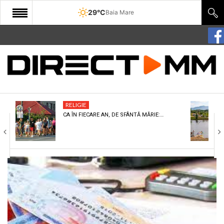
29°C
Baia Mare
START
COMUNITATE
EDITORIAL
RELIGIE
CULTURA
CA ÎN FIECARE AN, DE SFÂNTĂ MĂRIE:…
ECONOMIE
SANATATE
SPORT
SPECIAL
POLITIC