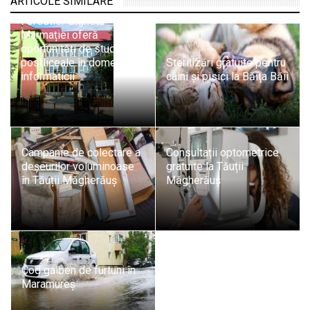
ARTICOLE SIMILARE
Liceul Tehnologic
Forestier Sighetu
Marmației oferă
oportunități de studii
postliceale în domeniul
Sterilizări gratuite pentru
informaticii
câini și pisici la Băița Băii
Campanie de colectare a
Consultații optometrice
deșeurilor voluminoase
gratuite la Tăuții
în Tăuții Măgherăuș
Măgherăuș
Cod galben de furtuni în
Maramureș