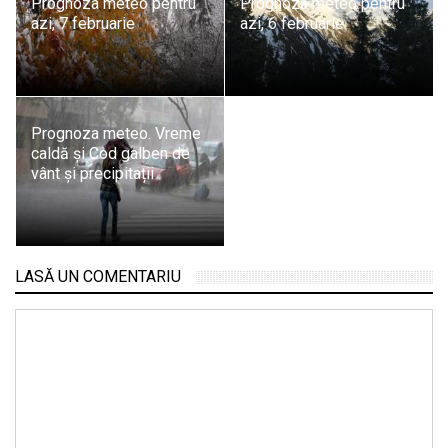
Prognoza meteo pentru
Prognoza meteo pentru
azi, 7 februarie
azi, 6 februarie
Prognoza meteo. Vreme
caldă și Cod galben de
vânt și precipitații
LASĂ UN COMENTARIU