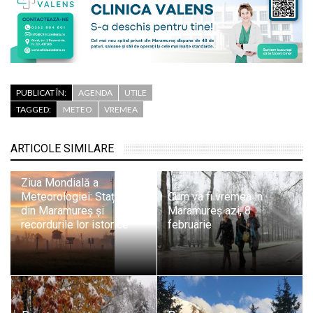
PUBLICAT ÎN:
AGENDA
UTILE
TAGGED:
METEO
VREMEA
ARTICOLE SIMILARE
Ziua Mondială a
Meteorologiei: Stațiile
Cum va fi vremea în
din Maramureș și
Maramureș azi, 8
recordurile lor istorice
februarie