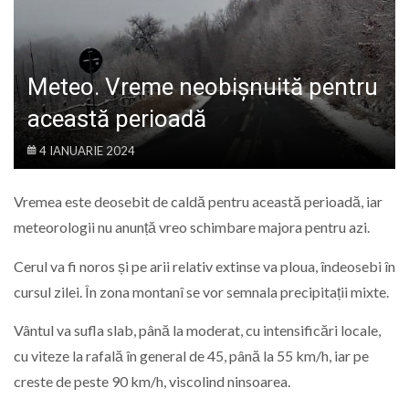
LIFE
Meteo. Vreme neobișnuită pentru
această perioadă
4 IANUARIE 2024
Vremea este deosebit de caldă pentru această perioadă, iar
meteorologii nu anunță vreo schimbare majora pentru azi.
Cerul va fi noros și pe arii relativ extinse va ploua, îndeosebi în
cursul zilei. În zona montanî se vor semnala precipitații mixte.
Vântul va sufla slab, până la moderat, cu intensificări locale,
cu viteze la rafală în general de 45, până la 55 km/h, iar pe
creste de peste 90 km/h, viscolind ninsoarea.