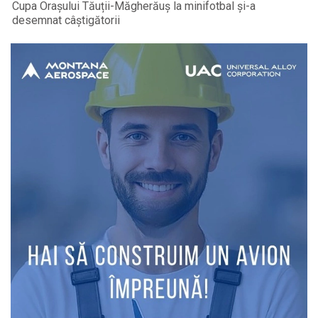
Cupa Orașului Tăuții-Măgherăuș la minifotbal și-a
desemnat câștigătorii