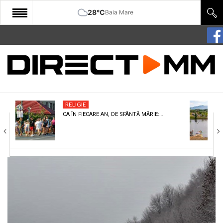
28°C
Baia Mare
START
COMUNITATE
EDITORIAL
RELIGIE
CULTURA
CA ÎN FIECARE AN, DE SFÂNTĂ MĂRIE:…
ECONOMIE
SANATATE
SPORT
SPECIAL
POLITIC