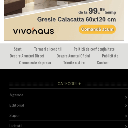
Start
Termeni si conditii
Politică de confidențialitate
Despre Anunturi Direct
Despre Anuntul Oficial
Publicitate
Comunicate de presa
Trimite o stire
Contact
CATEGORII +
Agenda
Editorial
Super
Licitatii